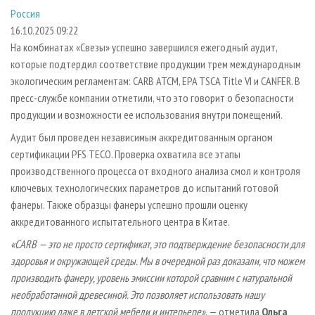
СУШКА ДРЕВЕСИНЫ
ПЕРСОНЫ
КОНТАКТЫ
РЕКЛАМА
Россия
16.10.2025 09:22
ПРОИЗВОДСТВО ДРЕВЕСНЫХ ПЛИТ
МОБИЛЬНЫЕ ВЫСТАВКИ
РЕКЛАМА НА САЙТЕ
На комбинатах «Свезы» успешно завершился ежегодный аудит,
ДЕРЕВЯННОЕ ДОМОСТРОЕНИЕ
ОФИЦИАЛЬНЫЕ ДЕЛЕГАЦИИ
которые подтердил соответствие продукции трем международным
ПРОИЗВОДСТВО МЕБЕЛИ
ПРИОРИТЕТНЫЕ ИНВЕСТПРОЕКТЫ
экологическим регламентам: CARB ATCM, EPA TSCA Title VI и CANFER. В
пресс-службе компании отметили, что это говорит о безопасности
БИОЭНЕРГЕТИКА
RUSSIAN FORESTRY REVIEW
продукции и возможности ее использования внутри помещений.
ЦБП
ГАЗЕТА ЛЕСПРОМФОРУМ
Аудит был проведен независимым аккредитованным органом
ИНСТРУМЕНТ И МАТЕРИАЛЫ
БИБЛИОТЕКА СПЕЦИАЛИСТА
сертификации PFS TECO. Проверка охватила все этапы
производственного процесса от входного анализа смол и контроля
ключевых технологических параметров до испытаний готовой
фанеры. Также образцы фанеры успешно прошли оценку
аккредитованного испытательного центра в Китае.
«CARB — это не просто сертификат, это подтверждение безопасности для
здоровья и окружающей среды. Мы в очередной раз доказали, что можем
производить фанеру, уровень эмиссии которой сравним с натуральной
необработанной древесиной. Это позволяет использовать нашу
продукцию даже в детской мебели и интерьере»
, — отметила
Ольга