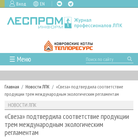
Вход
EN
☰ Меню
ГЛАВНАЯ
РУБРИКИ И ТЕМЫ
Главная
Новости ЛПК
«Свеза» подтвердила соответствие
РУБРИКИ ЖУРНАЛА
НОВОСТИ
продукции трем международным экологическим регламентам
ЛЕСНОЕ ХОЗЯЙСТВО
КАЛЕНДАРЬ СОБЫТИЙ
ПРОЕКТЫ ЛПИ
НОВОСТИ ЛПК
ЛЕСОЗАГОТОВКА
НОВОСТИ ЛПК
АНАЛИТИКА
АРХИВ
«Свеза» подтвердила соответствие продукции
ЛЕСОПИЛЕНИЕ
НОВОСТИ ЖУРНАЛА
ПРЕДПРИЯТИЯ ЛПК
АРХИВ ЖУРНАЛОВ
трем международным экологическим
О ЖУРНАЛЕ
регламентам
ДЕРЕВООБРАБОТКА
НОВОСТИ КОМПАНИЙ
ЛЕСНЫЕ РЕГИОНЫ РОССИИ
СТАТЬИ
ПОДПИСКА
РЕКЛАМОДАТЕЛЯМ