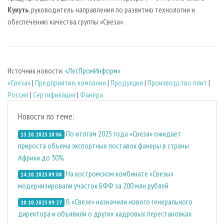
Кукуть
, руководитель направления по развитию технологии и
обеспечению качества группы «Свеза».
Источник новости:
«ЛесПромИнформ»
«Свеза»
|
Предприятия, компании
|
Продукция
|
Производство плит
|
Россия
|
Сертификация
|
Фанера
Новости по теме:
По итогам 2025 года «Свеза» ожидает
15.10.2025 10:06
прироста объема экспортных поставок фанеры в страны
Африки до 30%
На костромском комбинате «Свезы»
14.10.2025 09:08
модернизировали участок БФФ за 200 млн рублей
В «Свезе» назначили нового генерального
10.10.2025 09:27
директора и объявили о других кадровых перестановках