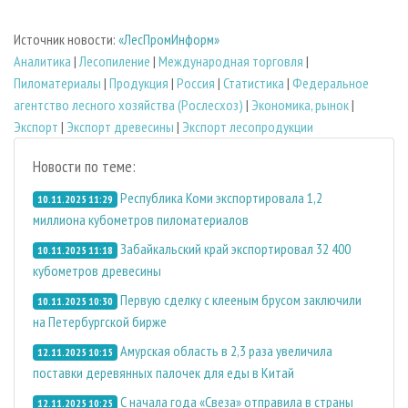
Источник новости:
«ЛесПромИнформ»
Аналитика
|
Лесопиление
|
Международная торговля
|
Пиломатериалы
|
Продукция
|
Россия
|
Статистика
|
Федеральное
агентство лесного хозяйства (Рослесхоз)
|
Экономика, рынок
|
Экспорт
|
Экспорт древесины
|
Экспорт лесопродукции
Новости по теме:
Республика Коми экспортировала 1,2
10.11.2025 11:29
миллиона кубометров пиломатериалов
Забайкальский край экспортировал 32 400
10.11.2025 11:18
кубометров древесины
Первую сделку с клееным брусом заключили
10.11.2025 10:30
на Петербургской бирже
Амурская область в 2,3 раза увеличила
12.11.2025 10:15
поставки деревянных палочек для еды в Китай
С начала года «Свеза» отправила в страны
12.11.2025 10:25