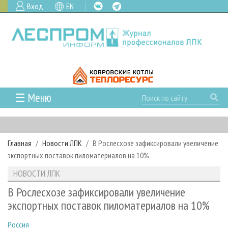
Вход
EN
☰ Меню
ГЛАВНАЯ
РУБРИКИ И ТЕМЫ
Главная
Новости ЛПК
В Рослесхозе зафиксировали увеличение
РУБРИКИ ЖУРНАЛА
НОВОСТИ
экспортных поставок пиломатериалов на 10%
ЛЕСНОЕ ХОЗЯЙСТВО
КАЛЕНДАРЬ СОБЫТИЙ
ПРОЕКТЫ ЛПИ
НОВОСТИ ЛПК
ЛЕСОЗАГОТОВКА
НОВОСТИ ЛПК
АНАЛИТИКА
АРХИВ
В Рослесхозе зафиксировали увеличение
ЛЕСОПИЛЕНИЕ
НОВОСТИ ЖУРНАЛА
ПРЕДПРИЯТИЯ ЛПК
АРХИВ ЖУРНАЛОВ
экспортных поставок пиломатериалов на 10%
О ЖУРНАЛЕ
ДЕРЕВООБРАБОТКА
НОВОСТИ КОМПАНИЙ
ЛЕСНЫЕ РЕГИОНЫ РОССИИ
СТАТЬИ
ПОДПИСКА
РЕКЛАМОДАТЕЛЯМ
Россия