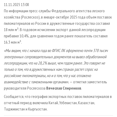
СУШКА ДРЕВЕСИНЫ
ПЕРСОНЫ
КОНТАКТЫ
РЕКЛАМА
11.11.2025 13:08
По информации пресс-службы Федерального агентства лесного
ПРОИЗВОДСТВО ДРЕВЕСНЫХ ПЛИТ
МОБИЛЬНЫЕ ВЫСТАВКИ
РЕКЛАМА НА САЙТЕ
хозяйства (Рослесхоз), в январе-октябре 2025 года объем поставок
ДЕРЕВЯННОЕ ДОМОСТРОЕНИЕ
ОФИЦИАЛЬНЫЕ ДЕЛЕГАЦИИ
пиломатериалов из России в дружественные государства составил
ПРОИЗВОДСТВО МЕБЕЛИ
18 млн м³. В годовом исчислении экспорт данной лесопродукции
ПРИОРИТЕТНЫЕ ИНВЕСТПРОЕКТЫ
прибавил 10,4%, для сравнения годом ранее показатель составил
БИОЭНЕРГЕТИКА
RUSSIAN FORESTRY REVIEW
16,3 млн м³.
ЦБП
ГАЗЕТА ЛЕСПРОМФОРУМ
«Мы видим, что с начала года во ФГИС ЛК оформлено почти 378 тысяч
ИНСТРУМЕНТ И МАТЕРИАЛЫ
БИБЛИОТЕКА СПЕЦИАЛИСТА
электронных сопроводительных документов на вывоз обработанной
лесопродукции, что на 28,2% выше, чем годом ранее. Это говорит не
только о том, что в дружественных нам странах растет спрос на
российские пиломатериалы, но и о том, что у нас отлажено
взаимодействие с таможенными органами»
, — отметил заместитель
руководителя Рослесхоза
Вячеслав Спиренков
.
Сообщается, что география экспортных поставок пиломатериалов в
отчетный период включила Китай, Узбекистан, Казахстан,
Таджикистан и Кыргызстан.