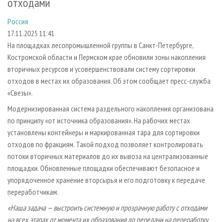
отходами
СУШКА ДРЕВЕСИНЫ
ПЕРСОНЫ
КОНТАКТЫ
РЕКЛАМА
Россия
ПРОИЗВОДСТВО ДРЕВЕСНЫХ ПЛИТ
МОБИЛЬНЫЕ ВЫСТАВКИ
РЕКЛАМА НА САЙТЕ
17.11.2025 11:41
ДЕРЕВЯННОЕ ДОМОСТРОЕНИЕ
ОФИЦИАЛЬНЫЕ ДЕЛЕГАЦИИ
На площадках лесопромышленной группы в Санкт-Петербурге,
ПРОИЗВОДСТВО МЕБЕЛИ
ПРИОРИТЕТНЫЕ ИНВЕСТПРОЕКТЫ
Костромской области и Пермском крае обновили зоны накопления
вторичных ресурсов и усовершенствовали систему сортировки
БИОЭНЕРГЕТИКА
RUSSIAN FORESTRY REVIEW
отходов в местах их образования. Об этом сообщает пресс-служба
ЦБП
ГАЗЕТА ЛЕСПРОМФОРУМ
«Свезы».
ИНСТРУМЕНТ И МАТЕРИАЛЫ
БИБЛИОТЕКА СПЕЦИАЛИСТА
Модернизированная система раздельного накопления организована
по принципу «от источника образования». На рабочих местах
установлены контейнеры и маркированная тара для сортировки
отходов по фракциям. Такой подход позволяет контролировать
потоки вторичных материалов до их вывоза на централизованные
площадки. Обновленные площадки обеспечивают безопасное и
упорядоченное хранение вторсырья и его подготовку к передаче
переработчикам.
«Наша задача — выстроить системную и прозрачную работу с отходами
на всех этапах от момента их образования до передачи на переработку.