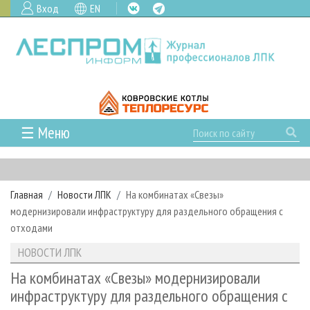
Вход
EN
☰ Меню
ГЛАВНАЯ
РУБРИКИ И ТЕМЫ
Главная
Новости ЛПК
На комбинатах «Свезы»
РУБРИКИ ЖУРНАЛА
НОВОСТИ
модернизировали инфраструктуру для раздельного обращения с
ЛЕСНОЕ ХОЗЯЙСТВО
КАЛЕНДАРЬ СОБЫТИЙ
отходами
ПРОЕКТЫ ЛПИ
ЛЕСОЗАГОТОВКА
НОВОСТИ ЛПК
АНАЛИТИКА
НОВОСТИ ЛПК
АРХИВ
ЛЕСОПИЛЕНИЕ
НОВОСТИ ЖУРНАЛА
ПРЕДПРИЯТИЯ ЛПК
АРХИВ ЖУРНАЛОВ
На комбинатах «Свезы» модернизировали
О ЖУРНАЛЕ
инфраструктуру для раздельного обращения с
ДЕРЕВООБРАБОТКА
НОВОСТИ КОМПАНИЙ
ЛЕСНЫЕ РЕГИОНЫ РОССИИ
СТАТЬИ
ПОДПИСКА
РЕКЛАМОДАТЕЛЯМ