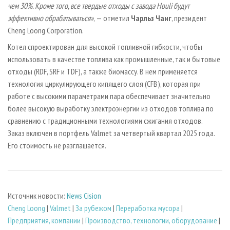
чем 30%. Кроме того, все твердые отходы с завода Houli будут
эффективно обрабатываться»
, — отметил
Чарльз Чанг
, президент
Cheng Loong Corporation.
Котел спроектирован для высокой топливной гибкости, чтобы
использовать в качестве топлива как промышленные, так и бытовые
отходы (RDF, SRF и TDF), а также биомассу. В нем применяется
технология циркулирующего кипящего слоя (CFB), которая при
работе с высокими параметрами пара обеспечивает значительно
более высокую выработку электроэнергии из отходов топлива по
сравнению с традиционными технологиями сжигания отходов.
Заказ включен в портфель Valmet за четвертый квартал 2025 года.
Его стоимость не разглашается.
Источник новости:
News Cision
Cheng Loong
|
Valmet
|
За рубежом
|
Переработка мусора
|
Предприятия, компании
|
Производство, технологии, оборудование
|