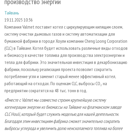
производство энергии
СУШКА ДРЕВЕСИНЫ
ПЕРСОНЫ
КОНТАКТЫ
РЕКЛАМА
Тайвань
ПРОИЗВОДСТВО ДРЕВЕСНЫХ ПЛИТ
МОБИЛЬНЫЕ ВЫСТАВКИ
РЕКЛАМА НА САЙТЕ
19.11.2025 10:36
ДЕРЕВЯННОЕ ДОМОСТРОЕНИЕ
ОФИЦИАЛЬНЫЕ ДЕЛЕГАЦИИ
Компания Valmet поставит котел с циркулирующим кипящим слоем,
ПРОИЗВОДСТВО МЕБЕЛИ
ПРИОРИТЕТНЫЕ ИНВЕСТПРОЕКТЫ
систему очистки дымовых газов и систему автоматизации для
бумажной фабрики в городе Хоули компании Cheng Loong Corporation
БИОЭНЕРГЕТИКА
RUSSIAN FORESTRY REVIEW
(CLC) в Тайване. Котел будет использовать различные виды отходов
ЦБП
ГАЗЕТА ЛЕСПРОМФОРУМ
и биомассу в качестве топлива для производства электроэнергии и
тепла для фабрики. Это значительная инвестиция в декарбонизацию
ИНСТРУМЕНТ И МАТЕРИАЛЫ
БИБЛИОТЕКА СПЕЦИАЛИСТА
фабрики, поскольку реализация проекта позволит сократить
потребление угля и заменит старый менее эффективный котел,
работающий на отходах. По оценкам CLC, выбросы CO₂ на
предприятии сократятся на 48 тыс. тонн в год.
«Вместе с Valmet мы совместно строим крупнейшую систему
когенерации энергии из биомассы на Тайване на флагманском заводе
CLC Houli, который будет служить моделью для нашей деятельности.
Благодаря этим инвестициям фабрика сможет значительно сократить
выбросы углерода и увеличить долю неископаемого топлива на более