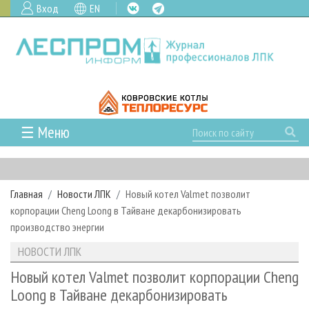
Вход
EN
☰ Меню
ГЛАВНАЯ
РУБРИКИ И ТЕМЫ
Главная
Новости ЛПК
Новый котел Valmet позволит
РУБРИКИ ЖУРНАЛА
НОВОСТИ
корпорации Cheng Loong в Тайване декарбонизировать
ЛЕСНОЕ ХОЗЯЙСТВО
КАЛЕНДАРЬ СОБЫТИЙ
производство энергии
ПРОЕКТЫ ЛПИ
ЛЕСОЗАГОТОВКА
НОВОСТИ ЛПК
АНАЛИТИКА
НОВОСТИ ЛПК
АРХИВ
ЛЕСОПИЛЕНИЕ
НОВОСТИ ЖУРНАЛА
ПРЕДПРИЯТИЯ ЛПК
АРХИВ ЖУРНАЛОВ
Новый котел Valmet позволит корпорации Cheng
О ЖУРНАЛЕ
Loong в Тайване декарбонизировать
ДЕРЕВООБРАБОТКА
НОВОСТИ КОМПАНИЙ
ЛЕСНЫЕ РЕГИОНЫ РОССИИ
СТАТЬИ
ПОДПИСКА
РЕКЛАМОДАТЕЛЯМ