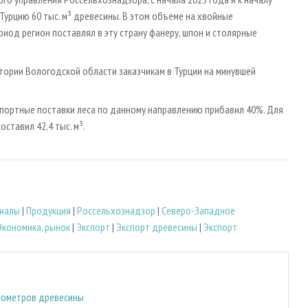
урцию 60 тыс. м³ древесины. В этом объеме на хвойные
риод регион поставлял в эту страну фанеру, шпон и столярные
тории Вологодской области заказчикам в Турции на минувшей
спортные поставки леса по данному направлению прибавил 40%. Для
ставил 42,4 тыс. м³.
иалы
|
Продукция
|
Россельхознадзор
|
Северо-Западное
Экономика, рынок
|
Экспорт
|
Экспорт древесины
|
Экспорт
убометров древесины