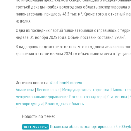
третьей декады ноября вологодская область экспортировала в Т
пиломатериалы пришлось 45,5 тыс. м³. Кроме того, в отчетный пе
изделия.
Одна из последних партий пиломатериалов отправилась с терри
неделе, 21 ноября 2025 года. Объем поставки составил 590 м³.
В надзорном ведомстве отметили, что в годовом исчислении эк
сравнения в эти же месяцы 2024-го объем вывоза леса в Турцию со
Источник новости:
«ЛесПромИнформ»
Аналитика
|
Лесопиление
|
Международная торговля
|
Пиломатер
межрегиональное управление Россельхознадзора
|
Статистика
|
лесопродукции
|
Вологодская область
Новости по теме:
Псковская область экспортировала 54 500 к
18.11.2025 10:57