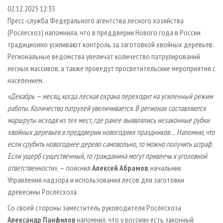
СУШКА ДРЕВЕСИНЫ
ПЕРСОНЫ
КОНТАКТЫ
РЕКЛАМА
02.12.2025 12:35
Пресс-служба Федерального агентства лесного хозяйства
ПРОИЗВОДСТВО ДРЕВЕСНЫХ ПЛИТ
МОБИЛЬНЫЕ ВЫСТАВКИ
РЕКЛАМА НА САЙТЕ
(Рослесхоз) напомнила, что в преддверии Нового года в России
ДЕРЕВЯННОЕ ДОМОСТРОЕНИЕ
ОФИЦИАЛЬНЫЕ ДЕЛЕГАЦИИ
традиционно усиливают контроль за заготовкой хвойных деревьев.
ПРОИЗВОДСТВО МЕБЕЛИ
Региональные ведомства увеличат количество патрулирований
ПРИОРИТЕТНЫЕ ИНВЕСТПРОЕКТЫ
лесных массивов, а также проведут просветительские мероприятия с
БИОЭНЕРГЕТИКА
RUSSIAN FORESTRY REVIEW
населением.
ЦБП
ГАЗЕТА ЛЕСПРОМФОРУМ
«Декабрь — месяц, когда лесная охрана переходит на усиленный режим
ИНСТРУМЕНТ И МАТЕРИАЛЫ
БИБЛИОТЕКА СПЕЦИАЛИСТА
работы. Количество патрулей увеличивается. В регионах составляются
маршруты исходя из тех мест, где ранее выявлялись незаконные рубки
хвойных деревьев в преддверии новогодних праздников… Напомню, что
если срубить новогоднее дерево самовольно, то можно получить штраф.
Если ущерб существенный, то гражданина могут привлечь к уголовной
ответственности»
, — пояснил
Алексей Абрамов
, начальник
Управления надзора и использования лесов для заготовки
древесины Рослесхоза.
Со своей стороны заместитель руководителя Рослесхоза
Александр Панфилов
напомнил, что у россиян есть законный