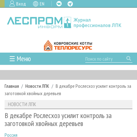
Вход
EN
☰ Меню
ГЛАВНАЯ
РУБРИКИ И ТЕМЫ
Главная
Новости ЛПК
В декабре Рослесхоз усилит контроль за
РУБРИКИ ЖУРНАЛА
НОВОСТИ
заготовкой хвойных деревьев
ЛЕСНОЕ ХОЗЯЙСТВО
КАЛЕНДАРЬ СОБЫТИЙ
ПРОЕКТЫ ЛПИ
НОВОСТИ ЛПК
ЛЕСОЗАГОТОВКА
НОВОСТИ ЛПК
АНАЛИТИКА
АРХИВ
В декабре Рослесхоз усилит контроль за
ЛЕСОПИЛЕНИЕ
НОВОСТИ ЖУРНАЛА
ПРЕДПРИЯТИЯ ЛПК
АРХИВ ЖУРНАЛОВ
заготовкой хвойных деревьев
О ЖУРНАЛЕ
ДЕРЕВООБРАБОТКА
НОВОСТИ КОМПАНИЙ
ЛЕСНЫЕ РЕГИОНЫ РОССИИ
СТАТЬИ
ПОДПИСКА
РЕКЛАМОДАТЕЛЯМ
Россия