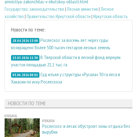
amnistiya-zakonchilas-v-irkutskoy-oblasti.html
Государство, законодательство
|
Лесная амнистия
|
Лесное
хозяйство
|
Правительство Иркутской области
|
Иркутская область
Новости по теме:
Рослесхоз: за восемь лет через суды
28.04.2026 13:08
возвращено более 500 тысяч гектаров лесных земель
В Тверской области в лесной фонд вернули
13.05.2026 11:30
участок площадью 21,1 тыс. га
Суд изъял у структуры «Русала» 30 га леса в
03.06.2026 00:01
Хакасии по иску Рослесхоза
НОВОСТИ ПО ТЕМЕ
07.08.2026
07.08.2026
Рослесхоз: в лесах обустроят зоны отдыха без
вырубки