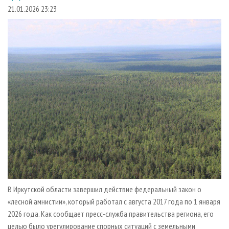
СУШКА ДРЕВЕСИНЫ
ПЕРСОНЫ
КОНТАКТЫ
РЕКЛАМА
21.01.2026 23:23
ПРОИЗВОДСТВО ДРЕВЕСНЫХ ПЛИТ
МОБИЛЬНЫЕ ВЫСТАВКИ
РЕКЛАМА НА САЙТЕ
ДЕРЕВЯННОЕ ДОМОСТРОЕНИЕ
ОФИЦИАЛЬНЫЕ ДЕЛЕГАЦИИ
ПРОИЗВОДСТВО МЕБЕЛИ
ПРИОРИТЕТНЫЕ ИНВЕСТПРОЕКТЫ
БИОЭНЕРГЕТИКА
RUSSIAN FORESTRY REVIEW
ЦБП
ГАЗЕТА ЛЕСПРОМФОРУМ
ИНСТРУМЕНТ И МАТЕРИАЛЫ
БИБЛИОТЕКА СПЕЦИАЛИСТА
В Иркутской области завершил действие федеральный закон о
«лесной амнистии», который работал с августа 2017 года по 1 января
2026 года. Как сообщает пресс-служба правительства региона, его
целью было урегулирование спорных ситуаций с земельными