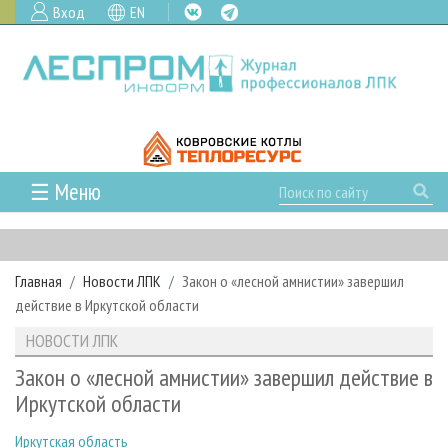
Вход
EN
☰ Меню
ГЛАВНАЯ
РУБРИКИ И ТЕМЫ
Главная
Новости ЛПК
Закон о «лесной амнистии» завершил
РУБРИКИ ЖУРНАЛА
НОВОСТИ
действие в Иркутской области
ЛЕСНОЕ ХОЗЯЙСТВО
КАЛЕНДАРЬ СОБЫТИЙ
ПРОЕКТЫ ЛПИ
НОВОСТИ ЛПК
ЛЕСОЗАГОТОВКА
НОВОСТИ ЛПК
АНАЛИТИКА
АРХИВ
Закон о «лесной амнистии» завершил действие в
ЛЕСОПИЛЕНИЕ
НОВОСТИ ЖУРНАЛА
ПРЕДПРИЯТИЯ ЛПК
АРХИВ ЖУРНАЛОВ
Иркутской области
О ЖУРНАЛЕ
ДЕРЕВООБРАБОТКА
НОВОСТИ КОМПАНИЙ
ЛЕСНЫЕ РЕГИОНЫ РОССИИ
СТАТЬИ
ПОДПИСКА
РЕКЛАМОДАТЕЛЯМ
Иркутская область