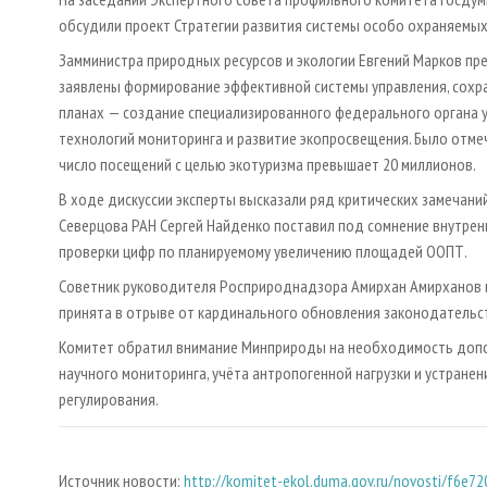
обсудили проект Стратегии развития системы особо охраняемы
Замминистра природных ресурсов и экологии Евгений Марков п
заявлены формирование эффективной системы управления, сохра
планах — создание специализированного федерального органа 
технологий мониторинга и развитие экопросвещения. Было отмеч
число посещений с целью экотуризма превышает 20 миллионов.
В ходе дискуссии эксперты высказали ряд критических замечаний
Северцова РАН Сергей Найденко поставил под сомнение внутре
проверки цифр по планируемому увеличению площадей ООПТ.
Советник руководителя Росприроднадзора Амирхан Амирханов и 
принята в отрыве от кардинального обновления законодательст
Комитет обратил внимание Минприроды на необходимость допо
научного мониторинга, учёта антропогенной нагрузки и устране
регулирования.
Источник новости:
http://komitet-ekol.duma.gov.ru/novosti/f6e