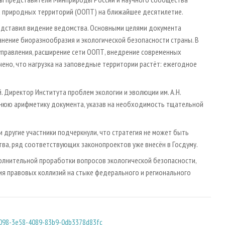
х природных территорий (ООПТ) на ближайшее десятилетие.
редставил видение ведомства. Основными целями документа
нение биоразнообразия и экологической безопасности страны. В
управления, расширение сети ООПТ, внедрение современных
ено, что нагрузка на заповедные территории растёт: ежегодное
. Директор Института проблем экологии и эволюции им. А.Н.
ннюю арифметику документа, указав на необходимость тщательной
другие участники подчеркнули, что стратегия не может быть
ва, ряд соответствующих законопроектов уже внесён в Госдуму.
лнительной проработки вопросов экологической безопасности,
ния правовых коллизий на стыке федерального и регионального
72098-3e58-4089-83b9-0db3378d83fc