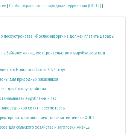
сии
|
Особо охраняемые природные территории (ООПТ)
|
 о лесоустройстве: «Рослесинфорг» не должен платить штрафы
на Байкале: жилищное строительство и вырубка леса под
вятся в Новороссийске в 2026 году
зоны для природных заказников
леса для благоустройства
станавливать вырубленный лес
цы заповедников хотят пересмотреть
рректировать законопроект об изъятии земель ООПТ
сов для сельского хозяйства и заготовки живицы