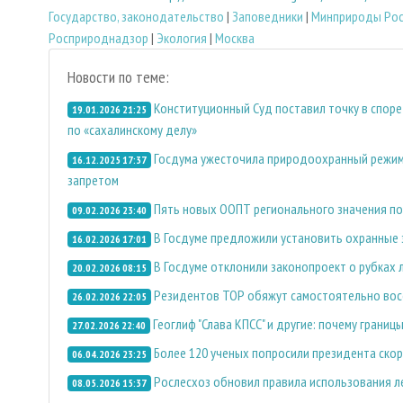
Государство, законодательство
|
Заповедники
|
Минприроды Рос
Росприроднадзор
|
Экология
|
Москва
Новости по теме:
Конституционный Суд поставил точку в споре
19.01.2026 21:25
по «сахалинскому делу»
Госдума ужесточила природоохранный режим 
16.12.2025 17:37
запретом
Пять новых ООПТ регионального значения поя
09.02.2026 23:40
В Госдуме предложили установить охранные 
16.02.2026 17:01
В Госдуме отклонили законопроект о рубках 
20.02.2026 08:15
Резидентов ТОР обяжут самостоятельно вос
26.02.2026 22:05
Геоглиф "Слава КПСС" и другие: почему грани
27.02.2026 22:40
Более 120 ученых попросили президента ско
06.04.2026 23:25
Рослесхоз обновил правила использования ле
08.05.2026 15:37