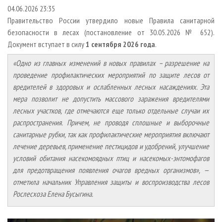
СУШКА ДРЕВЕСИНЫ
ПЕРСОНЫ
КОНТАКТЫ
РЕКЛАМА
04.06.2026 23:35
Правительство России утвердило новые Правила санитарной
ПРОИЗВОДСТВО ДРЕВЕСНЫХ ПЛИТ
МОБИЛЬНЫЕ ВЫСТАВКИ
РЕКЛАМА НА САЙТЕ
безопасности в лесах (постановление от 30.05.2026 № 652).
ДЕРЕВЯННОЕ ДОМОСТРОЕНИЕ
ОФИЦИАЛЬНЫЕ ДЕЛЕГАЦИИ
Документ вступает в силу
1 сентября 2026 года
.
ПРОИЗВОДСТВО МЕБЕЛИ
ПРИОРИТЕТНЫЕ ИНВЕСТПРОЕКТЫ
«Одно из главных изменений в новых правилах – разрешение на
БИОЭНЕРГЕТИКА
RUSSIAN FORESTRY REVIEW
проведение профилактических мероприятий по защите лесов от
вредителей в здоровых и ослабленных лесных насаждениях. Эта
ЦБП
ГАЗЕТА ЛЕСПРОМФОРУМ
мера позволит не допустить массового заражения вредителями
ИНСТРУМЕНТ И МАТЕРИАЛЫ
БИБЛИОТЕКА СПЕЦИАЛИСТА
лесных участков, где отмечаются еще только отдельные случаи их
распространения. Причем, не проводя сплошные и выборочные
санитарные рубки, так как профилактические мероприятия включают
лечение деревьев, применение пестицидов и удобрений, улучшение
условий обитания насекомоядных птиц и насекомых-энтомофагов
для предотвращения появления очагов вредных организмов», —
отметила начальник Управления защиты и воспроизводства лесов
Рослесхоза Елена Бусыгина.