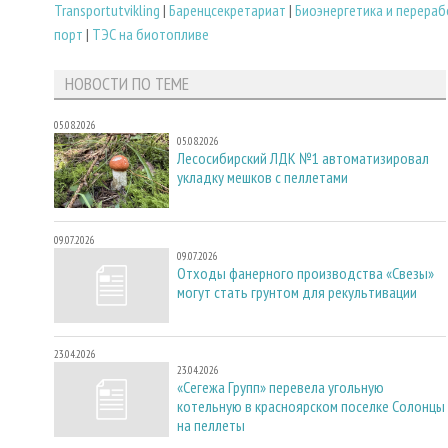
Transportutvikling
|
Баренцсекретариат
|
Биoэнергетика и перера
порт
|
ТЭС на биотопливе
НОВОСТИ ПО ТЕМЕ
05.08.2026
05.08.2026
Лесосибирский ЛДК №1 автоматизировал
укладку мешков с пеллетами
09.07.2026
09.07.2026
Отходы фанерного производства «Свезы»
могут стать грунтом для рекультивации
23.04.2026
23.04.2026
«Сегежа Групп» перевела угольную
котельную в красноярском поселке Солонцы
на пеллеты