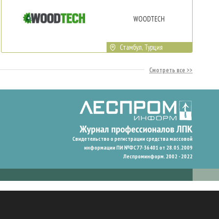
WOODTECH
Стамбул, Турция
Смотреть все
Свидетельство о регистрации средства массовой
информации ПИ №ФС77-36401 от 28.05.2009
Леспроминформ. 2002 - 2022
гают нам запомнить ваши предпочтения и улучшить пользовательский