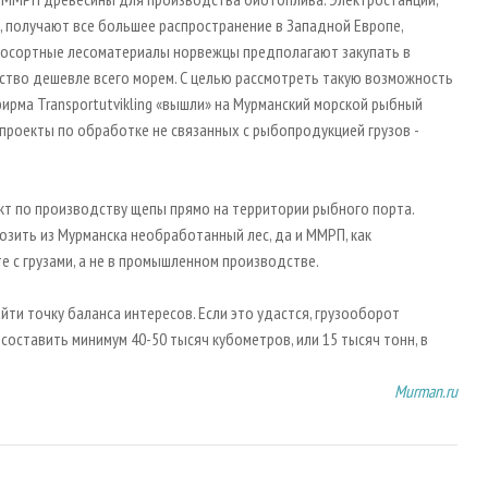
, получают все большее распространение в Западной Европе,
косортные лесоматериалы норвежцы предполагают закупать в
вство дешевле всего морем. С целью рассмотреть такую возможность
ирма Transportutvikling «вышли» на Мурманский морской рыбный
 проекты по обработке не связанных с рыбопродукцией грузов -
т по производству щепы прямо на территории рыбного порта.
озить из Мурманска необработанный лес, да и ММРП, как
е с грузами, а не в промышленном производстве.
и точку баланса интересов. Если это удастся, грузооборот
оставить минимум 40-50 тысяч кубометров, или 15 тысяч тонн, в
Murman.ru