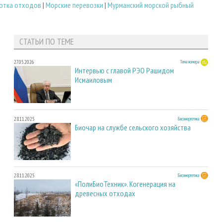
ботка отходов
|
Морские перевозки
|
Мурманский морской рыбный
СТАТЬИ ПО ТЕМЕ
27.05.2026
Тема номера
Интервью с главой РЭО Рашидом
Исмаиловым
28.11.2025
Биоэнергетика
Биочар на службе сельского хозяйства
28.11.2025
Биоэнергетика
«ПолиБиоТехник». Когенерация на
древесных отходах