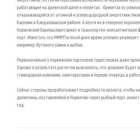
работающие на древесной щепе и пеллетах - брикетах из опилок
отказывающейся от атомной и углеводородной энергетики. Низ
Карелии и Кандалакшском районе. А везти их в северное короле
Норвежский Баренцсекретариат и транспортно-консалтинговая ф
порт. Известно, что ММРП в последнее время успешно реализует
например, бутового камня и щебня.
Первоначально у норвежских партнеров существовал даже проек
Однако в результате расчетов выяснилось, что дешевле будет в
стивидорная компания, заинтересован в первую очередь в работ
Сейчас стороны прорабатывают подробности проекта, чтобы найт
древесины, поставляемой в Норвегию через рыбный порт, может с
год.