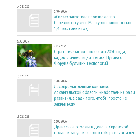
14.04.2026
14.04.2026
«Свеза» запустила производство
березового угля в Мантурове мощностью
1,4 тыс. тонн в год
27.02.2026
27.02.2026
Стратегия биоэкономики до 2050 года,
кадры и инвестиции: тезисы Путина с
Форума будущих технологий
19.02.2026
19.02.2026
Лесопромышленный комплекс
Архангельской области: «Работаем не ради
развития, а ради того, чтобы просто не
закрыться»
13.02.2026
13.02.2026
Древесные отходы в дело: в Кировской
области запустили проект «Бережливый лес