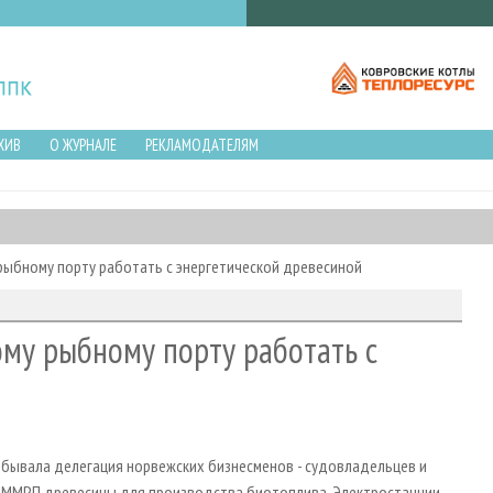
ХИВ
О ЖУРНАЛЕ
РЕКЛАМОДАТЕЛЯМ
ыбному порту работать с энергетической древесиной
му рыбному порту работать с
обывала делегация норвежских бизнесменов - судовладельцев и
з ММРП древесины для производства биотоплива. Электростанции,