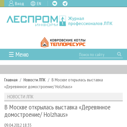
Вход
EN
☰ Меню
ГЛАВНАЯ
РУБРИКИ И ТЕМЫ
Главная
Новости ЛПК
В Москве открылась выставка
РУБРИКИ ЖУРНАЛА
НОВОСТИ
«Деревянное домостроение/ Holzhaus»
ЛЕСНОЕ ХОЗЯЙСТВО
КАЛЕНДАРЬ СОБЫТИЙ
ПРОЕКТЫ ЛПИ
НОВОСТИ ЛПК
ЛЕСОЗАГОТОВКА
НОВОСТИ ЛПК
АНАЛИТИКА
АРХИВ
В Москве открылась выставка «Деревянное
ЛЕСОПИЛЕНИЕ
НОВОСТИ ЖУРНАЛА
ПРЕДПРИЯТИЯ ЛПК
АРХИВ ЖУРНАЛОВ
домостроение/ Holzhaus»
О ЖУРНАЛЕ
ДЕРЕВООБРАБОТКА
НОВОСТИ КОМПАНИЙ
ЛЕСНЫЕ РЕГИОНЫ РОССИИ
СТАТЬИ
ПОДПИСКА
РЕКЛАМОДАТЕЛЯМ
09.04.2012 18:35