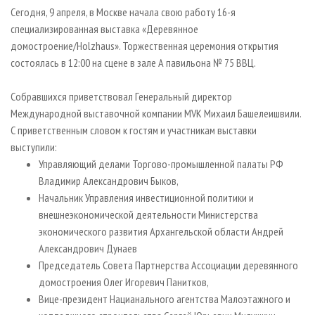
СУШКА ДРЕВЕСИНЫ
ПЕРСОНЫ
КОНТАКТЫ
РЕКЛАМА
Сегодня, 9 апреля, в Москве начала свою работу 16-я
специализированная выставка «Деревянное
ПРОИЗВОДСТВО ДРЕВЕСНЫХ ПЛИТ
МОБИЛЬНЫЕ ВЫСТАВКИ
РЕКЛАМА НА САЙТЕ
домостроение/Holzhaus». Торжественная церемония открытия
ДЕРЕВЯННОЕ ДОМОСТРОЕНИЕ
ОФИЦИАЛЬНЫЕ ДЕЛЕГАЦИИ
состоялась в 12:00 на сцене в залe А павильона № 75 ВВЦ.
ПРОИЗВОДСТВО МЕБЕЛИ
ПРИОРИТЕТНЫЕ ИНВЕСТПРОЕКТЫ
Собравшихся приветствовал Генеральный директор
БИОЭНЕРГЕТИКА
RUSSIAN FORESTRY REVIEW
Международной выставочной компании MVK Михаил Башелеишвили.
ЦБП
ГАЗЕТА ЛЕСПРОМФОРУМ
С приветственным словом к гостям и участникам выставки
выступили:
ИНСТРУМЕНТ И МАТЕРИАЛЫ
БИБЛИОТЕКА СПЕЦИАЛИСТА
Управляющий делами Торгово-промышленной палаты РФ
Владимир Александрович Быков,
Начальник Управления инвестиционной политики и
внешнеэкономической деятельности Министерства
экономического развития Архангельской области Андрей
Александрович Дунаев
Председатель Совета Партнерства Ассоциации деревянного
домостроения Олег Игоревич Панитков,
Вице-президент Нацианального агентства Малоэтажного и