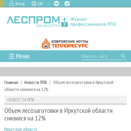
Вход
EN
☰ Меню
ГЛАВНАЯ
РУБРИКИ И ТЕМЫ
Главная
Новости ЛПК
Объем лесозаготовки в Иркутской
РУБРИКИ ЖУРНАЛА
НОВОСТИ
области снизился на 12%
ЛЕСНОЕ ХОЗЯЙСТВО
КАЛЕНДАРЬ СОБЫТИЙ
ПРОЕКТЫ ЛПИ
НОВОСТИ ЛПК
ЛЕСОЗАГОТОВКА
НОВОСТИ ЛПК
АНАЛИТИКА
АРХИВ
Объем лесозаготовки в Иркутской области
ЛЕСОПИЛЕНИЕ
НОВОСТИ ЖУРНАЛА
ПРЕДПРИЯТИЯ ЛПК
АРХИВ ЖУРНАЛОВ
снизился на 12%
О ЖУРНАЛЕ
ДЕРЕВООБРАБОТКА
НОВОСТИ КОМПАНИЙ
ЛЕСНЫЕ РЕГИОНЫ РОССИИ
СТАТЬИ
ПОДПИСКА
РЕКЛАМОДАТЕЛЯМ
Иркутская область