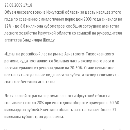
СУШКА ДРЕВЕСИНЫ
ПЕРСОНЫ
КОНТАКТЫ
РЕКЛАМА
25.08.2009 17:18
Объем лесозаготовки в Иркутской области за шесть месяцев этого
ПРОИЗВОДСТВО ДРЕВЕСНЫХ ПЛИТ
МОБИЛЬНЫЕ ВЫСТАВКИ
РЕКЛАМА НА САЙТЕ
года по сравнению с аналогичным периодом 2008 года снизился на
ДЕРЕВЯННОЕ ДОМОСТРОЕНИЕ
ОФИЦИАЛЬНЫЕ ДЕЛЕГАЦИИ
12% - до 6,8 миллиона кубометров, сообщил сотрудник агентства
ПРОИЗВОДСТВО МЕБЕЛИ
лесного хозяйства Иркутской области со ссылкой на руководителя
ПРИОРИТЕТНЫЕ ИНВЕСТПРОЕКТЫ
агентства Владимира Шкоду.
БИОЭНЕРГЕТИКА
RUSSIAN FORESTRY REVIEW
ЦБП
ГАЗЕТА ЛЕСПРОМФОРУМ
«Цены на российский лес на рынке Азиатского-Тихоокеанского
региона, куда поставляется большая часть экспортного леса и
ИНСТРУМЕНТ И МАТЕРИАЛЫ
БИБЛИОТЕКА СПЕЦИАЛИСТА
лесоматериалов из региона, упали на 20-30%. Стало невыгодно
поставлять отдельные виды леса за рубеж, и экспорт снизился», -
сказал собеседник агентства.
Доля лесной отрасли в промышленности Иркутской области
составляет около 20% при ежегодном обороте примерно в 40-50
миллиардов рублей. Ежегодно область заготавливает более 21
миллиона кубометров древесины.