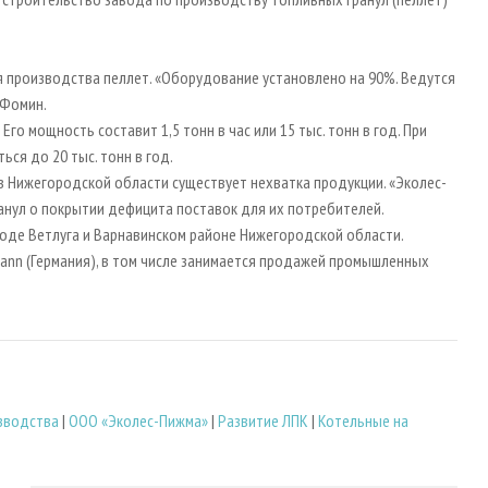
я производства пеллет. «Оборудование установлено на 90%. Ведутся
л В.Фомин.
го мощность составит 1,5 тонн в час или 15 тыс. тонн в год. При
ться до 20 тыс. тонн в год.
в Нижегородской области существует нехватка продукции. «Эколес-
ранул о покрытии дефицита поставок для их потребителей.
ороде Ветлуга и Варнавинском районе Нижегородской области.
nn (Германия), в том числе занимается продажей промышленных
зводства
|
ООО «Эколес-Пижма»
|
Развитие ЛПК
|
Котельные на