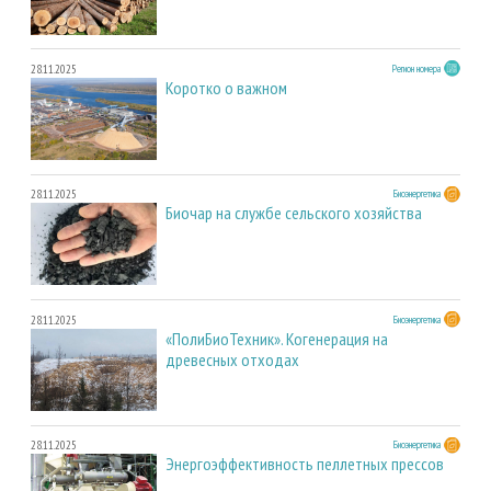
28.11.2025
Регион номера
Коротко о важном
28.11.2025
Биоэнергетика
Биочар на службе сельского хозяйства
28.11.2025
Биоэнергетика
«ПолиБиоТехник». Когенерация на
древесных отходах
28.11.2025
Биоэнергетика
Энергоэффективность пеллетных прессов