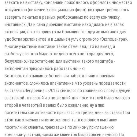
заехать на выставку, компаниям приходилось оформлять множество
документов (не менее 5 официальных форм), которые требовалось
заверить печатью в разных, разбросанных по всему комплексу,
инстанциях. Да и сама дирекция выставки находилась не в залах
экспозиции, как это принято на большинстве других выставок для
удобства экспонентов, а в дальнем углу огромного «Экспоцентра».
Многие участники выставки также отмечали, что на выезд и
разборку стендов было отведено всего полтора дня, чего,
безусловно, недостаточно для выставки такого масштаба -
экспонентам приходилось работать ночью.
Во-вторых, по нашим собственным наблюдениям и оценкам
экспонентов, сложилось впечатление, что уровень посещаемости
выставки «Лесдревмаш-2012» снизился по сравнению с предыдущей
выставкой - в первый и в последний дни посетителей было мало, во
второй и четвертый в залах было оживленно, ну а пик
посетительской активности пришелся на третий день выставки. При
этом, как отмечают многие экспоненты, в основном выставку
посетили их клиенты, приехавшие по личному приглашению
компаний-участниц, новых же клиентов было совсем немного. По