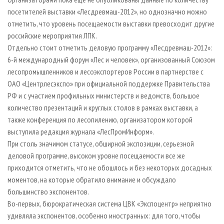
посетителей выставки «Лесдревмаш-2012», но однозначно можно
отметить, что уровень посещаемости выставки превосходит другие
российские мероприятия ЛПК.
Отдельно стоит отметить деловую программу «Лесдревмаш-2012»:
6-й международный форум «Лес и человек», организованный Союзом
лесопромышленников и лесоэкспортеров России в партнерстве с
ОАО «Центрлесэкспо» при официальной поддержке Правительства
РФ и с участием профильных министерств и ведомств, большое
количество презентаций и круглых столов в рамках выставки, а
также конференция по лесопилению, организатором которой
выступила редакция журнала «ЛесПромИнформ».
При столь значимом статусе, обширной экспозиции, серьезной
деловой программе, высоком уровне посещаемости все же
приходится отметить, что не обошлось и без некоторых досадных
моментов, на которые обратило внимание и обсуждало
большинство экспонентов.
Во-первых, бюрократическая система ЦВК «Экспоцентр» неприятно
удивляла экспонентов, особенно иностранных: для того, чтобы