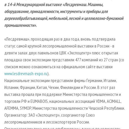
СУШКА ДРЕВЕСИНЫ
ПЕРСОНЫ
в 14-й Международной выставке «Лесдревмаш. Машины,
КОНТАКТЫ
РЕКЛАМА
оборудование, принадлежности, инструменты и приборы для
ПРОИЗВОДСТВО ДРЕВЕСНЫХ ПЛИТ
МОБИЛЬНЫЕ ВЫСТАВКИ
РЕКЛАМА НА САЙТЕ
деревообрабатывающей, мебельной, лесной и целлюлозно-бумажной
ДЕРЕВЯННОЕ ДОМОСТРОЕНИЕ
ОФИЦИАЛЬНЫЕ ДЕЛЕГАЦИИ
промышленности».
ПРОИЗВОДСТВО МЕБЕЛИ
ПРИОРИТЕТНЫЕ ИНВЕСТПРОЕКТЫ
«Лесдревмаш», проходящая раз в два года, вновь подтвердила
БИОЭНЕРГЕТИКА
RUSSIAN FORESTRY REVIEW
статус самой крупной лесопромышленной выставки в России - в
ЦБП
ГАЗЕТА ЛЕСПРОМФОРУМ
девяти залах двух павильонов ЦВК «Экспоцентр» плюс открытая
площадка свои экспозиции представили 477 компаний из 27 стран (со
ИНСТРУМЕНТ И МАТЕРИАЛЫ
БИБЛИОТЕКА СПЕЦИАЛИСТА
списком можно ознакомиться на официальном сайте выставки
www.lesdrevmash-expo.ru
).
Национальные экспозиции представили фирмы Германии, Италии,
Испании, Франции, Китая, Чехии, Финляндии и России. В этот раз
выставка прошла при поддержке Министерства промышленности и
торговли РФ и EUMABOIS, национальных ассоциаций VDMA, ACIMALL,
AFEMMA, SYMOP, Министерства промышленности Чешской Республики.
Организатор: ЗАО «Экспоцентр», соорганизтор Союз
лесопромышленников и лесоэкспортеров России.
Организаторами пока еще не опубликованы данные по количеству