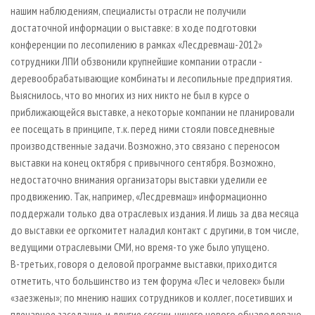
нашим наблюдениям, специалисты отрасли не получили
достаточной информации о выставке: в ходе подготовки
конференции по лесопилению в рамках «Лесдревмаш-2012»
сотрудники ЛПИ обзвонили крупнейшие компании отрасли -
деревообрабатывающие комбинаты и лесопильные предприятия.
Выяснилось, что во многих из них никто не был в курсе о
приближающейся выставке, а некоторые компании не планировали
ее посещать в принципе, т.к. перед ними стояли повседневные
производственные задачи. Возможно, это связано с переносом
выставки на конец октября с привычного сентября. Возможно,
недостаточно внимания организаторы выставки уделили ее
продвижению. Так, например, «Лесдревмаш» информационно
поддержали только два отраслевых издания. И лишь за два месяца
до выставки ее оргкомитет наладил контакт с другими, в том числе,
ведущими отраслевыми СМИ, но время-то уже было упущено.
В-третьих, говоря о деловой программе выставки, приходится
отметить, что большинство из тем форума «Лес и человек» были
«заезжены»; по мнению наших сотрудников и коллег, посетивших и
пленарное заседание, и другие сессии, ничего нового обнародовано