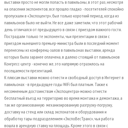
выставки просто не могли попасть в павильоны, в этот раз, несмотря
на опасения экспонентов, все прошло гладко - посетителей спокойно
пропускали в «Экспоцентр», был только короткий период, когда из
павильонов было не выйти. Не все даже заметили, что этот рабочий
день отличался от предыдущего в связи с приездом важного гостя.
Пострадали только те экспоненты, чьи презентации в связи с
приездом нынешнего премьер-министра были в последний момент
перенесены из конференц-залов в павильонах выставки, аренда
которых была заранее оплачена, в далеко стоящий от павильонов
Конгресс-центр - конечно же, это напрямую отразилось на
посещаемости презентаций.
К плюсам выставки можно отнести и свободный доступ в Интернет в
павильонах - в предыдущее годы WiFi был платным. Также к
несомненным достоинствам «Экспоцентра» можно отнести
бесплатный въезд на территорию во время монтажа и демонтажа, а
так же организованную механизированную разгрузку-погрузку,
доставку на стенд или склад экспонатов и оборудования и
обработку тары подразделением «ЭкспоВесТранс», чья работа
вошла в арендную ставку на площадь. Кроме этого в связи с