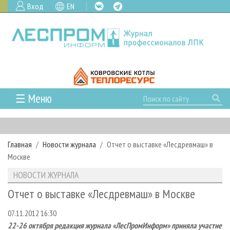
Вход
EN
☰ Меню
ГЛАВНАЯ
РУБРИКИ И ТЕМЫ
Главная
Новости журнала
Отчет о выставке «Лесдревмаш» в
РУБРИКИ ЖУРНАЛА
НОВОСТИ
Москве
ЛЕСНОЕ ХОЗЯЙСТВО
КАЛЕНДАРЬ СОБЫТИЙ
ПРОЕКТЫ ЛПИ
НОВОСТИ ЖУРНАЛА
ЛЕСОЗАГОТОВКА
НОВОСТИ ЛПК
АНАЛИТИКА
АРХИВ
Отчет о выставке «Лесдревмаш» в Москве
ЛЕСОПИЛЕНИЕ
НОВОСТИ ЖУРНАЛА
ПРЕДПРИЯТИЯ ЛПК
АРХИВ ЖУРНАЛОВ
О ЖУРНАЛЕ
07.11.2012 16:30
ДЕРЕВООБРАБОТКА
НОВОСТИ КОМПАНИЙ
ЛЕСНЫЕ РЕГИОНЫ РОССИИ
СТАТЬИ
ПОДПИСКА
РЕКЛАМОДАТЕЛЯМ
22-26 октября редакция журнала «ЛесПромИнформ» приняла участие