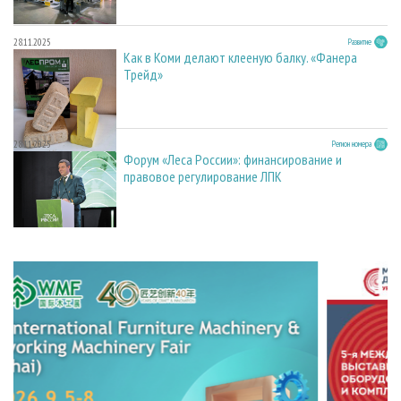
28.11.2025
Развитие
Как в Коми делают клееную балку. «Фанера
Трейд»
28.11.2025
Регион номера
Форум «Леса России»: финансирование и
правовое регулирование ЛПК