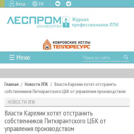
Вход
EN
☰ Меню
ГЛАВНАЯ
РУБРИКИ И ТЕМЫ
Главная
Новости ЛПК
Власти Карелии хотят отстранить
РУБРИКИ ЖУРНАЛА
НОВОСТИ
собственников Питкярантского ЦБК от управления производством
ЛЕСНОЕ ХОЗЯЙСТВО
КАЛЕНДАРЬ СОБЫТИЙ
ПРОЕКТЫ ЛПИ
НОВОСТИ ЛПК
ЛЕСОЗАГОТОВКА
НОВОСТИ ЛПК
АНАЛИТИКА
АРХИВ
Власти Карелии хотят отстранить
ЛЕСОПИЛЕНИЕ
НОВОСТИ ЖУРНАЛА
ПРЕДПРИЯТИЯ ЛПК
АРХИВ ЖУРНАЛОВ
собственников Питкярантского ЦБК от
О ЖУРНАЛЕ
управления производством
ДЕРЕВООБРАБОТКА
НОВОСТИ КОМПАНИЙ
ЛЕСНЫЕ РЕГИОНЫ РОССИИ
СТАТЬИ
ПОДПИСКА
РЕКЛАМОДАТЕЛЯМ