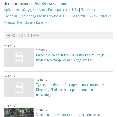
Источник новости:
Республика Карелия
Арбитражный суд Карелии
|
Питкярантский ЦБК
|
Правительство
Карелии
|
Производство целлюлозы
|
ЦБП
|
Валентин Чмиль
|
Михаил
Уханов
|
Республика Карелия
НОВОСТИ ПО ТЕМЕ
05.08.2026
05.08.2026
Набережночелнинский КБК построит новую
бумажную фабрику за 3 млрд рублей
04.08.2026
04.08.2026
Туалетная бумага без древесного волокна:
Kimberly-Clark готовит революцию в
производстве
03.08.2026
03.08.2026
Заместитель Министра промышленности