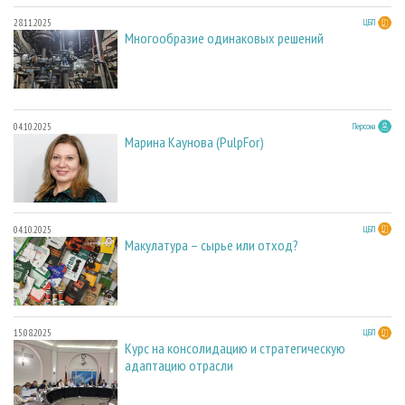
28.11.2025
ЦБП
Многообразие одинаковых решений
04.10.2025
Персона
Марина Каунова (PulpFor)
04.10.2025
ЦБП
Макулатура – сырье или отход?
15.08.2025
ЦБП
Курс на консолидацию и стратегическую
адаптацию отрасли