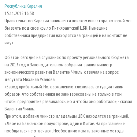
СУШКА ДРЕВЕСИНЫ
ПЕРСОНЫ
КОНТАКТЫ
РЕКЛАМА
Республика Карелия
15.11.2012 16:38
ПРОИЗВОДСТВО ДРЕВЕСНЫХ ПЛИТ
МОБИЛЬНЫЕ ВЫСТАВКИ
РЕКЛАМА НА САЙТЕ
Правительство Карелии занимается поиском инвестора, который мог
ДЕРЕВЯННОЕ ДОМОСТРОЕНИЕ
ОФИЦИАЛЬНЫЕ ДЕЛЕГАЦИИ
бы взять под свое крыло Питкярантский ЦБК. Нынешние
ПРОИЗВОДСТВО МЕБЕЛИ
ПРИОРИТЕТНЫЕ ИНВЕСТПРОЕКТЫ
собственники предприятия находятся за границей и на контакт не
идут.
БИОЭНЕРГЕТИКА
RUSSIAN FORESTRY REVIEW
ЦБП
ГАЗЕТА ЛЕСПРОМФОРУМ
Об этом сегодня на слушаниях по проекту регионального бюджета
на 2013 год в Законодательном собрании заявил министр
ИНСТРУМЕНТ И МАТЕРИАЛЫ
БИБЛИОТЕКА СПЕЦИАЛИСТА
экономического развития Валентин Чмиль, отвечая на вопрос
депутата Михаила Уханова.
«Завод прибыльный. Но, к сожалению, сложилась ситуация таким
образом, что собственники не заинтересованы не только в том,
чтобы предприятие развивалось, но и чтобы оно работало», - сказал
Валентин Чмиль.
При этом, добавил министр, владельцы ЦБК находятся за границей.
«Двое на Балканском полуострове, один в Китае. На приглашение
пообщаться не отвечают. Необходимо искать законные методы