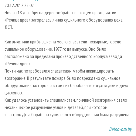
СУШКА ДРЕВЕСИНЫ
ПЕРСОНЫ
КОНТАКТЫ
РЕКЛАМА
20.12.2012 22:02
Ночью 18 декабря на деревообрабатывающем предприятии
ПРОИЗВОДСТВО ДРЕВЕСНЫХ ПЛИТ
МОБИЛЬНЫЕ ВЫСТАВКИ
РЕКЛАМА НА САЙТЕ
«Речицадрев» загорелась линия сушильного оборудования цеха
ДЕРЕВЯННОЕ ДОМОСТРОЕНИЕ
ОФИЦИАЛЬНЫЕ ДЕЛЕГАЦИИ
ДСП.
ПРОИЗВОДСТВО МЕБЕЛИ
ПРИОРИТЕТНЫЕ ИНВЕСТПРОЕКТЫ
Как выяснили прибывшие на место спасатели-пожарные, горело
БИОЭНЕРГЕТИКА
RUSSIAN FORESTRY REVIEW
сушильное оборудование, 1977 года выпуска. Оно было
ЦБП
ГАЗЕТА ЛЕСПРОМФОРУМ
расположено за пределами производственного корпуса завода
«Речицадрев».
ИНСТРУМЕНТ И МАТЕРИАЛЫ
БИБЛИОТЕКА СПЕЦИАЛИСТА
Почти час потребовался спасателям, чтобы ликвидировать
возгорание. В результате пожара было повреждено сушильное
оборудование, которое состоит из барабана, воздуходувки и двух
циклонов.
Как удалось установить специалистам, причиной возгорания стало
механическое разрушение узлов и деталей, при котором
электромуфта барабана сушильного оборудования была разрушена.
Belnovosti.by