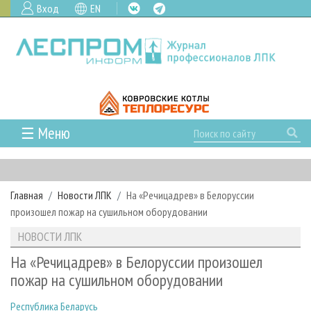
Вход
EN
☰ Меню
ГЛАВНАЯ
РУБРИКИ И ТЕМЫ
Главная
Новости ЛПК
На «Речицадрев» в Белоруссии
РУБРИКИ ЖУРНАЛА
НОВОСТИ
произошел пожар на сушильном оборудовании
ЛЕСНОЕ ХОЗЯЙСТВО
КАЛЕНДАРЬ СОБЫТИЙ
ПРОЕКТЫ ЛПИ
НОВОСТИ ЛПК
ЛЕСОЗАГОТОВКА
НОВОСТИ ЛПК
АНАЛИТИКА
АРХИВ
На «Речицадрев» в Белоруссии произошел
ЛЕСОПИЛЕНИЕ
НОВОСТИ ЖУРНАЛА
ПРЕДПРИЯТИЯ ЛПК
АРХИВ ЖУРНАЛОВ
пожар на сушильном оборудовании
О ЖУРНАЛЕ
ДЕРЕВООБРАБОТКА
НОВОСТИ КОМПАНИЙ
ЛЕСНЫЕ РЕГИОНЫ РОССИИ
СТАТЬИ
ПОДПИСКА
РЕКЛАМОДАТЕЛЯМ
Республика Беларусь