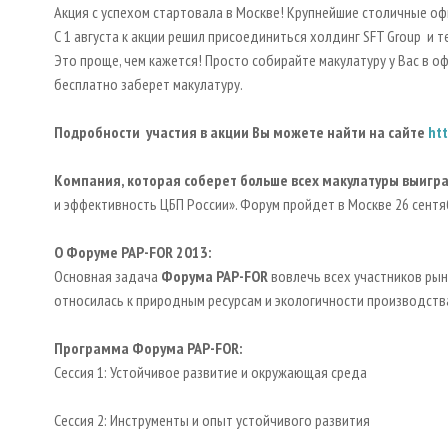
Акция с успехом стартовала в Москве! Крупнейшие столичные оф
С 1 августа к акции решил присоединиться холдинг SFT Group и т
Это проще, чем кажется! Просто собирайте макулатуру у Вас в оф
бесплатно заберет макулатуру.
Подробности участия в акции Вы можете найти на сайте
ht
Компания, которая соберет больше всех макулатуры выигр
и эффективность ЦБП России». Форум пройдет в Москве 26 сентя
О Форуме
PAP
-
FOR
2013:
Основная задача
Форума
PAP
-
FOR
вовлечь всех участников рын
относилась к природным ресурсам и экологичности производства
Программа Форума
PAP
-
FOR
:
Сессия 1: Устойчивое развитие и окружающая среда
Сессия 2: Инструменты и опыт устойчивого развития