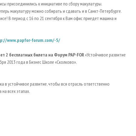
исы присоединились к инициативе по сбору макулатуры.
еперь макулатуру можно собирать и сдавать и в Санкт-Петербурге.
исе! В период с 16 по 21 сентября к Вам офис приедет машина и
tp://www.papfor-forum.com/-5/
ает 2 бесплатных билета на Форум
PAP-
FOR
«Устойчивое развитие
бря 2013 года в Бизнес Школе «Сколково».
ка в устойчивое развитие, чтобы вся отрасль ответственно
 на всех этапах.