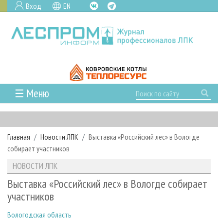
Вход
EN
☰ Меню
ГЛАВНАЯ
РУБРИКИ И ТЕМЫ
Главная
Новости ЛПК
Выставка «Российский лес» в Вологде
РУБРИКИ ЖУРНАЛА
НОВОСТИ
собирает участников
ЛЕСНОЕ ХОЗЯЙСТВО
КАЛЕНДАРЬ СОБЫТИЙ
ПРОЕКТЫ ЛПИ
НОВОСТИ ЛПК
ЛЕСОЗАГОТОВКА
НОВОСТИ ЛПК
АНАЛИТИКА
АРХИВ
Выставка «Российский лес» в Вологде собирает
ЛЕСОПИЛЕНИЕ
НОВОСТИ ЖУРНАЛА
ПРЕДПРИЯТИЯ ЛПК
АРХИВ ЖУРНАЛОВ
участников
О ЖУРНАЛЕ
ДЕРЕВООБРАБОТКА
НОВОСТИ КОМПАНИЙ
ЛЕСНЫЕ РЕГИОНЫ РОССИИ
СТАТЬИ
ПОДПИСКА
РЕКЛАМОДАТЕЛЯМ
Вологодская область