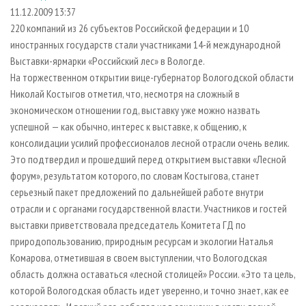
СУШКА ДРЕВЕСИНЫ
ПЕРСОНЫ
КОНТАКТЫ
РЕКЛАМА
11.12.2009 13:37
220 компаний из 26 субъектов Российской федерации и 10
ПРОИЗВОДСТВО ДРЕВЕСНЫХ ПЛИТ
МОБИЛЬНЫЕ ВЫСТАВКИ
РЕКЛАМА НА САЙТЕ
иностранных государств стали участниками 14-й международной
ДЕРЕВЯННОЕ ДОМОСТРОЕНИЕ
ОФИЦИАЛЬНЫЕ ДЕЛЕГАЦИИ
Выставки-ярмарки «Российский лес» в Вологде.
ПРОИЗВОДСТВО МЕБЕЛИ
На торжественном открытии вице-губернатор Вологодской области
ПРИОРИТЕТНЫЕ ИНВЕСТПРОЕКТЫ
Николай Костыгов отметил, что, несмотря на сложный в
БИОЭНЕРГЕТИКА
RUSSIAN FORESTRY REVIEW
экономическом отношении год, выставку уже можно назвать
ЦБП
ГАЗЕТА ЛЕСПРОМФОРУМ
успешной — как обычно, интерес к выставке, к общению, к
консолидации усилий профессионалов лесной отрасли очень велик.
ИНСТРУМЕНТ И МАТЕРИАЛЫ
БИБЛИОТЕКА СПЕЦИАЛИСТА
Это подтвердил и прошедший перед открытием выставки «Лесной
форум», результатом которого, по словам Костыгова, станет
серьезный пакет предложений по дальнейшей работе внутри
отрасли и с органами государственной власти. Участников и гостей
выставки приветствовала председатель Комитета ГД по
природопользованию, природным ресурсам и экологии Наталья
Комарова, отметившая в своем выступлении, что Вологодская
область должна оставаться «лесной столицей» России. «Это та цель,
которой Вологодская область идет уверенно, и точно знает, как ее