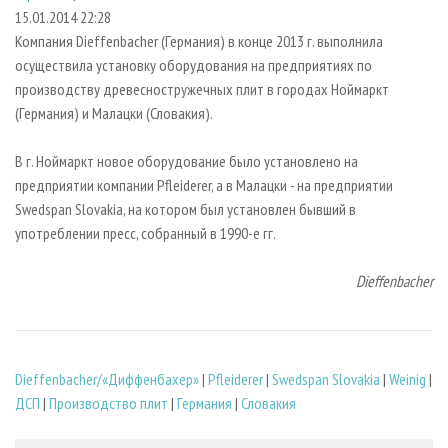
СУШКА ДРЕВЕСИНЫ
ПЕРСОНЫ
КОНТАКТЫ
РЕКЛАМА
15.01.2014 22:28
Компания Dieffenbacher (Германия) в конце 2013 г. выполнила
ПРОИЗВОДСТВО ДРЕВЕСНЫХ ПЛИТ
МОБИЛЬНЫЕ ВЫСТАВКИ
РЕКЛАМА НА САЙТЕ
осуществила установку оборудования на предприятиях по
ДЕРЕВЯННОЕ ДОМОСТРОЕНИЕ
ОФИЦИАЛЬНЫЕ ДЕЛЕГАЦИИ
производству древесностружечных плит в городах Ноймаркт
ПРОИЗВОДСТВО МЕБЕЛИ
(Германия) и Малацки (Словакия).
ПРИОРИТЕТНЫЕ ИНВЕСТПРОЕКТЫ
БИОЭНЕРГЕТИКА
RUSSIAN FORESTRY REVIEW
В г. Ноймаркт новое оборудование было установлено на
ЦБП
ГАЗЕТА ЛЕСПРОМФОРУМ
предприятии компании Pfleiderer, а в Малацки - на предприятии
Swedspan Slovakia, на котором был установлен бывший в
ИНСТРУМЕНТ И МАТЕРИАЛЫ
БИБЛИОТЕКА СПЕЦИАЛИСТА
употреблении пресс, собранный в 1990-е гг.
Dieffenbacher
Dieffenbacher/«Диффенбахер»
|
Pfleiderer
|
Swedspan Slovakia
|
Weinig
|
ДСП
|
Производство плит
|
Германия
|
Словакия