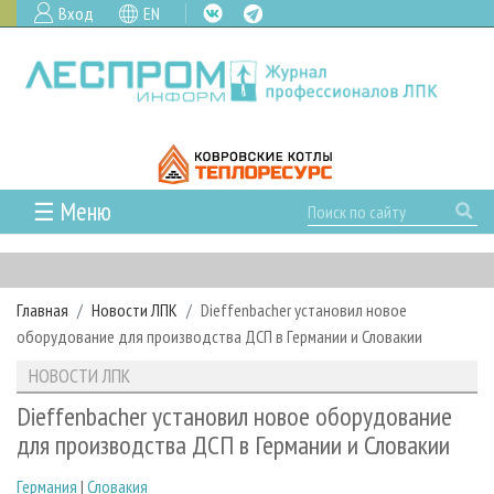
Вход
EN
☰ Меню
ГЛАВНАЯ
РУБРИКИ И ТЕМЫ
Главная
Новости ЛПК
Dieffenbacher установил новое
РУБРИКИ ЖУРНАЛА
НОВОСТИ
оборудование для производства ДСП в Германии и Словакии
ЛЕСНОЕ ХОЗЯЙСТВО
КАЛЕНДАРЬ СОБЫТИЙ
ПРОЕКТЫ ЛПИ
НОВОСТИ ЛПК
ЛЕСОЗАГОТОВКА
НОВОСТИ ЛПК
АНАЛИТИКА
АРХИВ
Dieffenbacher установил новое оборудование
ЛЕСОПИЛЕНИЕ
НОВОСТИ ЖУРНАЛА
ПРЕДПРИЯТИЯ ЛПК
АРХИВ ЖУРНАЛОВ
для производства ДСП в Германии и Словакии
О ЖУРНАЛЕ
ДЕРЕВООБРАБОТКА
НОВОСТИ КОМПАНИЙ
ЛЕСНЫЕ РЕГИОНЫ РОССИИ
СТАТЬИ
ПОДПИСКА
РЕКЛАМОДАТЕЛЯМ
Германия
|
Словакия