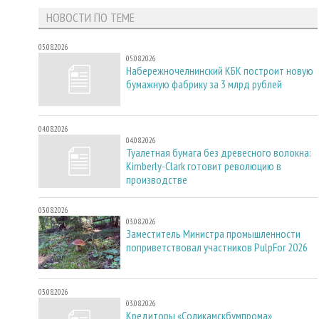
НОВОСТИ ПО ТЕМЕ
05.08.2026
05.08.2026
Набережночелнинский КБК построит новую
бумажную фабрику за 3 млрд рублей
04.08.2026
04.08.2026
Туалетная бумага без древесного волокна:
Kimberly-Clark готовит революцию в
производстве
03.08.2026
03.08.2026
Заместитель Министра промышленности
поприветствовал участников PulpFor 2026
03.08.2026
03.08.2026
Кредиторы «Соликамскбумпрома»