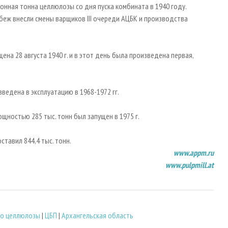
ионная тонна целлюлозы со дня пуска комбината в 1940 году.
еж внесли смены варщиков III очереди АЦБК и производства
на 28 августа 1940 г. и в этот день была произведена первая,
ведена в эксплуатацию в 1968-1972 гг.
щностью 285 тыс. тонн был запущен в 1975 г.
ставил 844,4 тыс. тонн.
www
.
appm
.
ru
www.pulpmill.at
о целлюлозы
|
ЦБП
|
Архангельская область