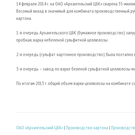
14 февраля 2014 г. на ОАО «Архангельский ЦБК» сварена 35-милл
Весомый вклад в значимый для комбината производственный руб
картона.
1-я очередь Архангельского ЦБК (бумажное производство) запуще
пробная, варка небеленой сульфитной целлюлозы.
2-я очередь (сульфат-картонное производство) была поэтапно в
3-я очередь – завод по варке беленой сульфатной целлюлозы мо
По итогам 2013 г. общий объем варки целлюлозы на комбинате со
ОАО «Архангельский ЦБК»
|
Производство картона
|
Производств