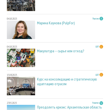
04.10.2025
Персона
Марина Каунова (PulpFor)
04.10.2025
ЦБП
Макулатура – сырье или отход?
15.08.2025
ЦБП
Курс на консолидацию и стратегическую
адаптацию отрасли
27.05.2025
Развитие
Преодолеть кризис: Архангельская область