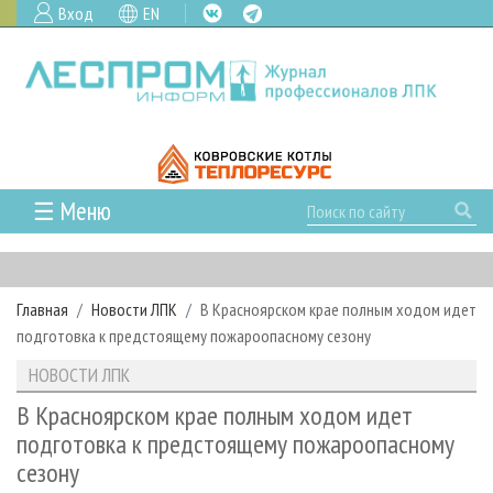
Вход
EN
☰ Меню
ГЛАВНАЯ
РУБРИКИ И ТЕМЫ
Главная
Новости ЛПК
В Красноярском крае полным ходом идет
РУБРИКИ ЖУРНАЛА
НОВОСТИ
подготовка к предстоящему пожароопасному сезону
ЛЕСНОЕ ХОЗЯЙСТВО
КАЛЕНДАРЬ СОБЫТИЙ
ПРОЕКТЫ ЛПИ
НОВОСТИ ЛПК
ЛЕСОЗАГОТОВКА
НОВОСТИ ЛПК
АНАЛИТИКА
АРХИВ
В Красноярском крае полным ходом идет
ЛЕСОПИЛЕНИЕ
НОВОСТИ ЖУРНАЛА
ПРЕДПРИЯТИЯ ЛПК
АРХИВ ЖУРНАЛОВ
подготовка к предстоящему пожароопасному
О ЖУРНАЛЕ
сезону
ДЕРЕВООБРАБОТКА
НОВОСТИ КОМПАНИЙ
ЛЕСНЫЕ РЕГИОНЫ РОССИИ
СТАТЬИ
ПОДПИСКА
РЕКЛАМОДАТЕЛЯМ