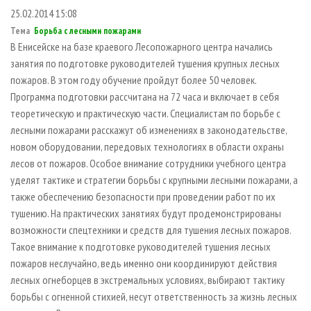
СУШКА ДРЕВЕСИНЫ
ПЕРСОНЫ
КОНТАКТЫ
РЕКЛАМА
25.02.2014 15:08
ПРОИЗВОДСТВО ДРЕВЕСНЫХ ПЛИТ
Тема
Борьба с лесными пожарами
МОБИЛЬНЫЕ ВЫСТАВКИ
РЕКЛАМА НА САЙТЕ
В Енисейске на базе краевого Лесопожарного центра начались
ДЕРЕВЯННОЕ ДОМОСТРОЕНИЕ
ОФИЦИАЛЬНЫЕ ДЕЛЕГАЦИИ
занятия по подготовке руководителей тушения крупных лесных
ПРОИЗВОДСТВО МЕБЕЛИ
ПРИОРИТЕТНЫЕ ИНВЕСТПРОЕКТЫ
пожаров. В этом году обучение пройдут более 50 человек.
Программа подготовки рассчитана на 72 часа и включает в себя
БИОЭНЕРГЕТИКА
RUSSIAN FORESTRY REVIEW
теоретическую и практическую части. Специалистам по борьбе с
ЦБП
ГАЗЕТА ЛЕСПРОМФОРУМ
лесными пожарами расскажут об изменениях в законодательстве,
новом оборудовании, передовых технологиях в области охраны
ИНСТРУМЕНТ И МАТЕРИАЛЫ
БИБЛИОТЕКА СПЕЦИАЛИСТА
лесов от пожаров. Особое внимание сотрудники учебного центра
уделят тактике и стратегии борьбы с крупными лесными пожарами, а
также обеспечению безопасности при проведении работ по их
тушению. На практических занятиях будут продемонстрированы
возможности спецтехники и средств для тушения лесных пожаров.
Такое внимание к подготовке руководителей тушения лесных
пожаров неслучайно, ведь именно они координируют действия
лесных огнеборцев в экстремальных условиях, выбирают тактику
борьбы с огненной стихией, несут ответственность за жизнь лесных