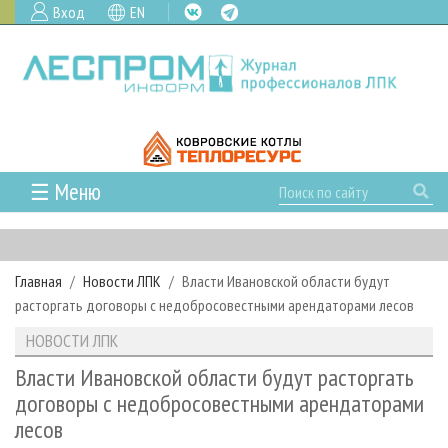
Вход
EN
☰ Меню
ГЛАВНАЯ
РУБРИКИ И ТЕМЫ
Главная
Новости ЛПК
Власти Ивановской области будут
РУБРИКИ ЖУРНАЛА
НОВОСТИ
расторгать договоры с недобросовестными арендаторами лесов
ЛЕСНОЕ ХОЗЯЙСТВО
КАЛЕНДАРЬ СОБЫТИЙ
ПРОЕКТЫ ЛПИ
НОВОСТИ ЛПК
ЛЕСОЗАГОТОВКА
НОВОСТИ ЛПК
АНАЛИТИКА
АРХИВ
Власти Ивановской области будут расторгать
ЛЕСОПИЛЕНИЕ
НОВОСТИ ЖУРНАЛА
ПРЕДПРИЯТИЯ ЛПК
АРХИВ ЖУРНАЛОВ
договоры с недобросовестными арендаторами
О ЖУРНАЛЕ
лесов
ДЕРЕВООБРАБОТКА
НОВОСТИ КОМПАНИЙ
ЛЕСНЫЕ РЕГИОНЫ РОССИИ
СТАТЬИ
ПОДПИСКА
РЕКЛАМОДАТЕЛЯМ