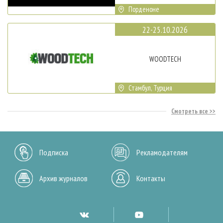
Порденоне
22-25.10.2026
WOODTECH
Стамбул, Турция
Смотреть все
Подписка
Рекламодателям
Архив журналов
Контакты