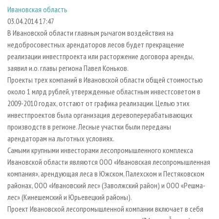
СУШКА ДРЕВЕСИНЫ
ПЕРСОНЫ
КОНТАКТЫ
РЕКЛАМА
Ивановская область
03.04.2014 17:47
ПРОИЗВОДСТВО ДРЕВЕСНЫХ ПЛИТ
МОБИЛЬНЫЕ ВЫСТАВКИ
РЕКЛАМА НА САЙТЕ
В Ивановской области главным рычагом воздействия на
ДЕРЕВЯННОЕ ДОМОСТРОЕНИЕ
ОФИЦИАЛЬНЫЕ ДЕЛЕГАЦИИ
недобросовестных арендаторов лесов будет прекращение
ПРОИЗВОДСТВО МЕБЕЛИ
ПРИОРИТЕТНЫЕ ИНВЕСТПРОЕКТЫ
реализации инвестпроекта или расторжение договора аренды,
заявил и.о. главы региона Павел Коньков.
БИОЭНЕРГЕТИКА
RUSSIAN FORESTRY REVIEW
Проекты трех компаний в Ивановской области общей стоимостью
ЦБП
ГАЗЕТА ЛЕСПРОМФОРУМ
около 1 млрд рублей, утвержденные областным инвестсоветом в
2009-2010 годах, отстают от графика реализации. Целью этих
ИНСТРУМЕНТ И МАТЕРИАЛЫ
БИБЛИОТЕКА СПЕЦИАЛИСТА
инвестпроектов была организация деревоперерабатывающих
производств в регионе. Лесные участки были переданы
арендаторам на льготных условиях.
Самыми крупными инвесторами лесопромышленного комплекса
Ивановской области являются ООО «Ивановская лесопромышленная
компания», арендующая леса в Южском, Палехском и Пестяковском
районах, ООО «Ивановский лес» (Заволжский район) и ООО «Решма-
лес» (Кинешемский и Юрьевецкий районы).
Проект Ивановской лесопромышленной компании включает в себя
3