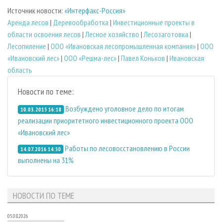
Источник новости:
«Интерфакс-Россия»
Аренда лесов
|
Деревообработка
|
Инвестиционные проекты в
области освоения лесов
|
Лесное хозяйство
|
Лесозаготовка
|
Лесопиление
|
ООО «Ивановская лесопромышленная компания»
|
ООО
«Ивановский лес»
|
ООО «Решма-лес»
|
Павел Коньков
|
Ивановская
область
Новости по теме:
Возбуждено уголовное дело по итогам
10.03.2015 16:18
реализации приоритетного инвестиционного проекта ООО
«Ивановский лес»
Работы по лесовосстановлению в России
14.07.2016 14:50
выполнены на 31%
НОВОСТИ ПО ТЕМЕ
05.08.2026