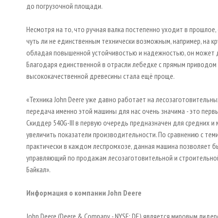
до погрузочной площади.
Несмотря на то, что ручная валка постепенно уходит в прошлое
чуть ли не единственным технически возможным, например, на кру
обладая повышенной устойчивостью и надежностью, он может д
Благодаря единственной в отрасли лебедке с прямым приводом
высококачественной древесины стала ещё проще.
«Техника John Deere уже давно работает на лесозаготовительны
передача именно этой машины для нас очень значима - это перв
Скиддер 540G-III в первую очередь предназначен для средних 
увеличить показатели производительности. По сравнению с тем
практически в каждом леспромхозе, данная машина позволяет бы
управляющий по продажам лесозаготовительной и строительной
Байкал».
Информация о компании John Deere
John Deere (Deere & Company - NYSE: DE) является мировым лид