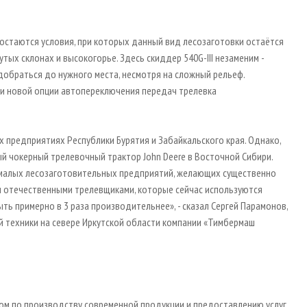
, остаются условия, при которых данный вид лесозаготовки остаётся
тых склонах и высокогорье. Здесь скиддер 540G-III незаменим -
обраться до нужного места, несмотря на сложный рельеф.
 и новой опции автопереключения передач трелевка
х предприятиях Республики Бурятия и Забайкальского края. Однако,
ый чокерный трелевочный трактор John Deere в Восточной Сибири.
и малых лесозаготовительных предприятий, желающих существенно
и отечественными трелевщиками, которые сейчас используются
ть примерно в 3 раза производительнее», - сказал Сергей Парамонов,
 техники на севере Иркутской области компании «Тимбермаш
ером по производству современной продукции и предоставлению услуг,