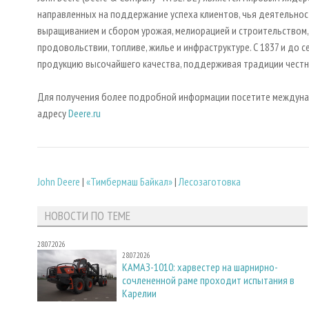
направленных на поддержание успеха клиентов, чья деятельность
выращиванием и сбором урожая, мелиорацией и строительством
продовольствии, топливе, жилье и инфраструктуре. С 1837 и до
продукцию высочайшего качества, поддерживая традиции честн
Для получения более подробной информации посетите междуна
адресу
Deere.ru
John Deere
|
«Тимбермаш Байкал»
|
Лесозаготовка
НОВОСТИ ПО ТЕМЕ
28.07.2026
28.07.2026
КАМАЗ-1010: харвестер на шарнирно-
сочлененной раме проходит испытания в
Карелии