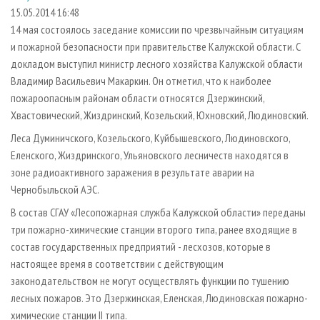
СУШКА ДРЕВЕСИНЫ
ПЕРСОНЫ
КОНТАКТЫ
РЕКЛАМА
15.05.2014 16:48
14 мая состоялось заседание комиссии по чрезвычайным ситуациям
ПРОИЗВОДСТВО ДРЕВЕСНЫХ ПЛИТ
МОБИЛЬНЫЕ ВЫСТАВКИ
РЕКЛАМА НА САЙТЕ
и пожарной безопасности при правительстве Калужской области. С
ДЕРЕВЯННОЕ ДОМОСТРОЕНИЕ
ОФИЦИАЛЬНЫЕ ДЕЛЕГАЦИИ
докладом выступил министр лесного хозяйства Калужской области
ПРОИЗВОДСТВО МЕБЕЛИ
Владимир Васильевич Макаркин. Он отметил, что к наиболее
ПРИОРИТЕТНЫЕ ИНВЕСТПРОЕКТЫ
пожароопасным районам области относятся Дзержинский,
БИОЭНЕРГЕТИКА
RUSSIAN FORESTRY REVIEW
Хвастовический, Жиздринский, Козельский, Юхновский, Людиновский.
ЦБП
ГАЗЕТА ЛЕСПРОМФОРУМ
Леса Думиничского, Козельского, Куйбышевского, Людиновского,
ИНСТРУМЕНТ И МАТЕРИАЛЫ
БИБЛИОТЕКА СПЕЦИАЛИСТА
Еленского, Жиздринского, Ульяновского лесничеств находятся в
зоне радиоактивного заражения в результате аварии на
Чернобыльской АЭС.
В состав СГАУ «Лесопожарная служба Калужской области» переданы
три пожарно-химические станции второго типа, ранее входящие в
состав государственных предприятий - лесхозов, которые в
настоящее время в соответствии с действующим
законодательством не могут осуществлять функции по тушению
лесных пожаров. Это Дзержинская, Еленская, Людиновская пожарно-
химические станции II типа.