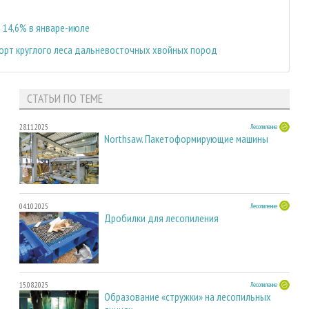
 14,6% в январе-июле
порт круглого леса дальневосточных хвойных пород
СТАТЬИ ПО ТЕМЕ
28.11.2025
Лесопиление
Northsaw. Пакетоформирующие машины
04.10.2025
Лесопиление
Дробилки для лесопиления
15.08.2025
Лесопиление
Образование «стружки» на лесопильных