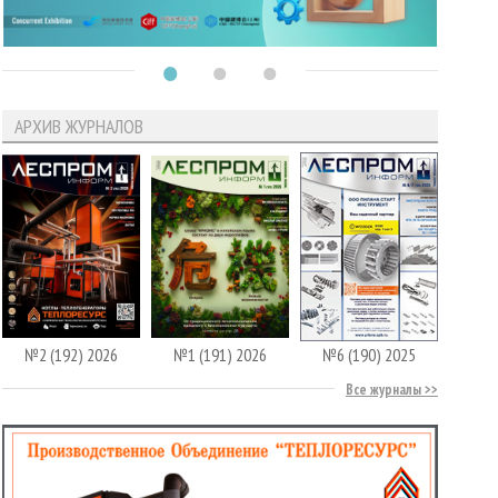
АРХИВ ЖУРНАЛОВ
№2 (192) 2026
№1 (191) 2026
№6 (190) 2025
Все журналы