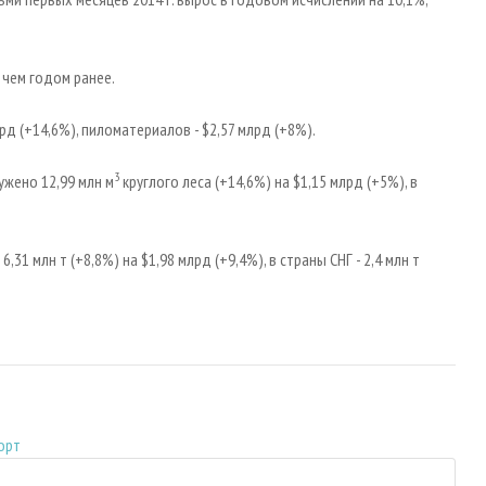
, чем годом ранее.
д (+14,6%), пиломатериалов - $2,57 млрд (+8%).
3
ужено 12,99 млн м
круглого леса (+14,6%) на $1,15 млрд (+5%), в
1 млн т (+8,8%) на $1,98 млрд (+9,4%), в страны СНГ - 2,4 млн т
орт