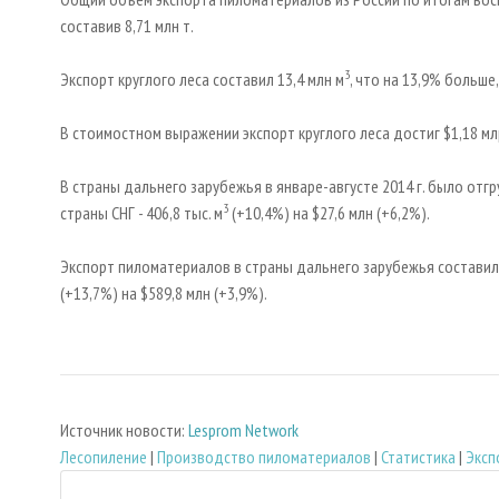
составив 8,71 млн т.
3
Экспорт круглого леса составил 13,4 млн м
, что на 13,9% больше
В стоимостном выражении экспорт круглого леса достиг $1,18 млр
В страны дальнего зарубежья в январе-августе 2014 г. было отгр
3
страны СНГ - 406,8 тыс. м
(+10,4%) на $27,6 млн (+6,2%).
Экспорт пиломатериалов в страны дальнего зарубежья составил 6,3
(+13,7%) на $589,8 млн (+3,9%).
Источник новости:
Lesprom Network
Лесопиление
|
Производство пиломатериалов
|
Статистика
|
Эксп