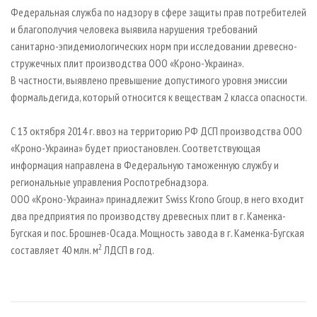
СУШКА ДРЕВЕСИНЫ
ПЕРСОНЫ
КОНТАКТЫ
РЕКЛАМА
Федеральная служба по надзору в сфере защиты прав потребителей
и благополучия человека выявила нарушения требований
ПРОИЗВОДСТВО ДРЕВЕСНЫХ ПЛИТ
МОБИЛЬНЫЕ ВЫСТАВКИ
РЕКЛАМА НА САЙТЕ
санитарно-эпидемиологических норм при исследовании древесно-
ДЕРЕВЯННОЕ ДОМОСТРОЕНИЕ
ОФИЦИАЛЬНЫЕ ДЕЛЕГАЦИИ
стружечных плит производства ООО «Кроно-Украина».
ПРОИЗВОДСТВО МЕБЕЛИ
В частности, выявлено превышение допустимого уровня эмиссии
ПРИОРИТЕТНЫЕ ИНВЕСТПРОЕКТЫ
формальдегида, который относится к веществам 2 класса опасности.
БИОЭНЕРГЕТИКА
RUSSIAN FORESTRY REVIEW
ЦБП
ГАЗЕТА ЛЕСПРОМФОРУМ
С 13 октября 2014 г. ввоз на территорию РФ ДСП производства ООО
«Кроно-Украина» будет приостановлен. Соответствующая
ИНСТРУМЕНТ И МАТЕРИАЛЫ
БИБЛИОТЕКА СПЕЦИАЛИСТА
информация направлена в Федеральную таможенную службу и
региональные управления Роспотребнадзора.
ООО «Кроно-Украина» принадлежит Swiss Krono Group, в него входит
два предприятия по производству древесных плит в г. Каменка-
Бугская и пос. Брошнев-Осада. Мощность завода в г. Каменка-Бугская
2
составляет 40 млн. м
ЛДСП в год.