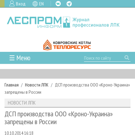
Вход
EN
☰ Меню
ГЛАВНАЯ
РУБРИКИ И ТЕМЫ
Главная
Новости ЛПК
ДСП производства ООО «Кроно-Украина»
РУБРИКИ ЖУРНАЛА
НОВОСТИ
запрещены в России
ЛЕСНОЕ ХОЗЯЙСТВО
КАЛЕНДАРЬ СОБЫТИЙ
ПРОЕКТЫ ЛПИ
НОВОСТИ ЛПК
ЛЕСОЗАГОТОВКА
НОВОСТИ ЛПК
АНАЛИТИКА
АРХИВ
ДСП производства ООО «Кроно-Украина»
ЛЕСОПИЛЕНИЕ
НОВОСТИ ЖУРНАЛА
ПРЕДПРИЯТИЯ ЛПК
АРХИВ ЖУРНАЛОВ
запрещены в России
О ЖУРНАЛЕ
ДЕРЕВООБРАБОТКА
НОВОСТИ КОМПАНИЙ
ЛЕСНЫЕ РЕГИОНЫ РОССИИ
СТАТЬИ
ПОДПИСКА
РЕКЛАМОДАТЕЛЯМ
10.10.2014 16:18