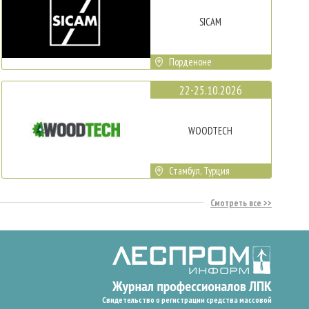
SICAM
Порденоне
22-25.10.2026
WOODTECH
Стамбул, Турция
Смотреть все
Свидетельство о регистрации средства массовой