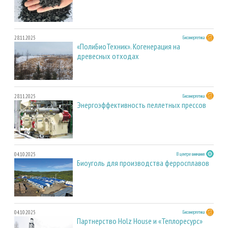
28.11.2025
Биоэнергетика
«ПолиБиоТехник». Когенерация на
древесных отходах
28.11.2025
Биоэнергетика
Энергоэффективность пеллетных прессов
04.10.2025
В центре внимания
Биоуголь для производства ферросплавов
04.10.2025
Биоэнергетика
Партнерство Holz House и «Теплоресурс»