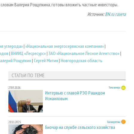
по словам Валерия Рощупкина, готовы вложить частные инвесторы.
Источник:
BN.ru газета
ия углерода»
|
«Национальная энергосервисная компания»
|
ходов
|
ВНИИЦ «Лесресурс»
|
ЗАО «Национальное Лесное Агентство»
|
алерий Рощупкин
|
Сергей Митин
|
Новгородская область
СТАТЬИ ПО ТЕМЕ
27.05.2026
Тема номера
Интервью с главой РЭО Рашидом
Исмаиловым
28.11.2025
Биоэнергетика
Биочар на службе сельского хозяйства