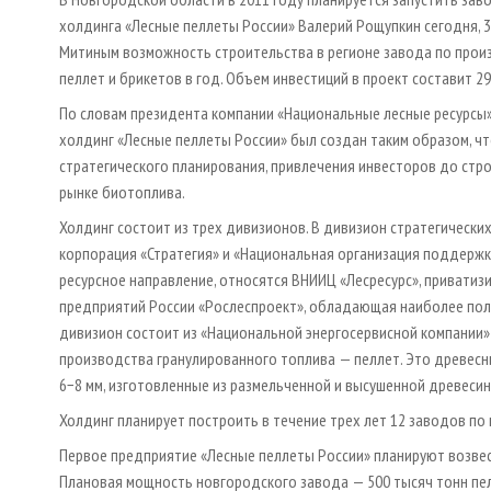
холдинга «Лесные пеллеты России» Валерий Рощупкин сегодня, 
Митиным возможность строительства в регионе завода по прои
пеллет и брикетов в год. Объем инвестиций в проект составит 29
По словам президента компании «Национальные лесные ресурсы»
холдинг «Лесные пеллеты России» был создан таким образом, ч
стратегического планирования, привлечения инвесторов до ст
рынке биотоплива.
Холдинг состоит из трех дивизионов. В дивизион стратегически
корпорация «Стратегия» и «Национальная организация поддержк
ресурсное направление, относятся ВНИИЦ «Лесресурс», приватиз
предприятий России «Рослеспроект», обладающая наиболее пол
дивизион состоит из «Национальной энергосервисной компании»
производства гранулированного топлива — пеллет. Это древес
6−8 мм, изготовленные из размельченной и высушенной древеси
Холдинг планирует построить в течение трех лет 12 заводов по
Первое предприятие «Лесные пеллеты России» планируют возвес
Плановая мощность новгородского завода — 500 тысяч тонн пел