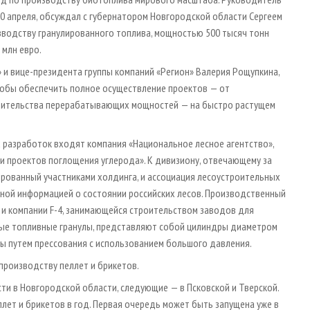
30 апреля, обсуждал с губернатором Новгородской области Сергеем
зводству гранулированного топлива, мощностью 500 тысяч тонн
 млн евро.
 и вице-президента группы компаний «Регион» Валерия Рощупкина,
тобы обеспечить полное осуществление проектов — от
роительства перерабатывающих мощностей — на быстро растущем
х разработок входят компания «Национальное лесное агентство»,
и проектов поглощения углерода». К дивизиону, отвечающему за
ированный участниками холдинга, и ассоциация лесоустроительных
ной информацией о состоянии российских лесов. Производственный
 и компании F-4, занимающейся строительством заводов для
ные топливные гранулы, представляют собой цилиндры диаметром
ны путем прессования с использованием большого давления.
 производству пеллет и брикетов.
ти в Новгородской области, следующие — в Псковской и Тверской.
лет и брикетов в год. Первая очередь может быть запущена уже в