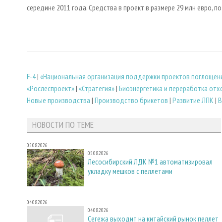
середине 2011 года. Средства в проект в размере 29 млн евро, 
F-4
|
«Национальная организация поддержки проектов поглощен
«Рослеспроект»
|
«Стратегия»
|
Биoэнергетика и переработка от
Новые производства
|
Производство брикетов
|
Развитие ЛПК
|
В
НОВОСТИ ПО ТЕМЕ
05.08.2026
05.08.2026
Лесосибирский ЛДК №1 автоматизировал
укладку мешков с пеллетами
04.08.2026
04.08.2026
Сегежа выходит на китайский рынок пеллет