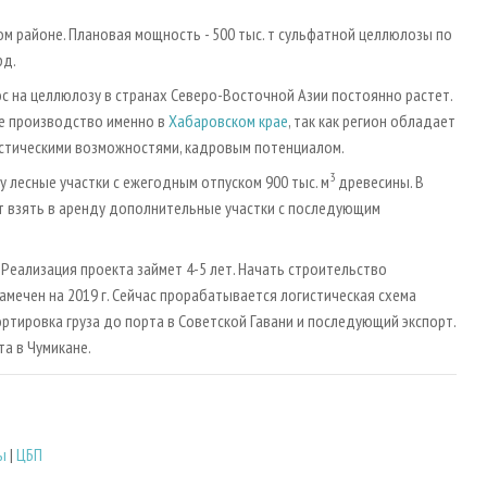
ом районе. Плановая мощность - 500 тыс. т сульфатной целлюлозы по
рд.
с на целлюлозу в странах Северо-Восточной Азии постоянно растет.
ое производство именно в
Хабаровском крае
, так как регион обладает
истическими возможностями, кадровым потенциалом.
3
 лесные участки с ежегодным отпуском 900 тыс. м
древесины. В
т взять в аренду дополнительные участки с последующим
. Реализация проекта займет 4-5 лет. Начать строительство
мечен на 2019 г. Сейчас прорабатывается логистическая схема
тировка груза до порта в Советской Гавани и последующий экспорт.
а в Чумикане.
ы
|
ЦБП