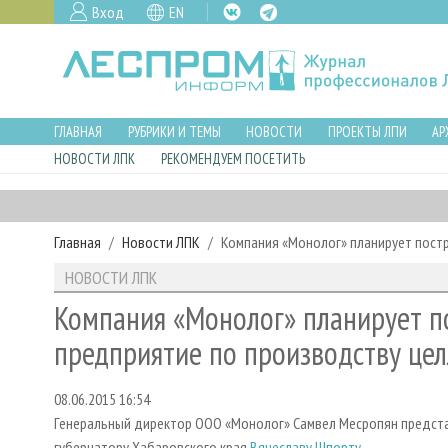
Вход
EN
ГЛАВНАЯ
РУБРИКИ И ТЕМЫ
НОВОСТИ
ПРОЕКТЫ ЛПИ
АР
НОВОСТИ ЛПК
РЕКОМЕНДУЕМ ПОСЕТИТЬ
Главная
Новости ЛПК
Компания «Монолог» планирует пост
НОВОСТИ ЛПК
Компания «Монолог» планирует п
предприятие по производству це
08.06.2015 16:54
Генеральный директор ООО «Монолог» Самвел Месропян предст
губернатору Хабаровского края
Вячеславу Шпорту
.