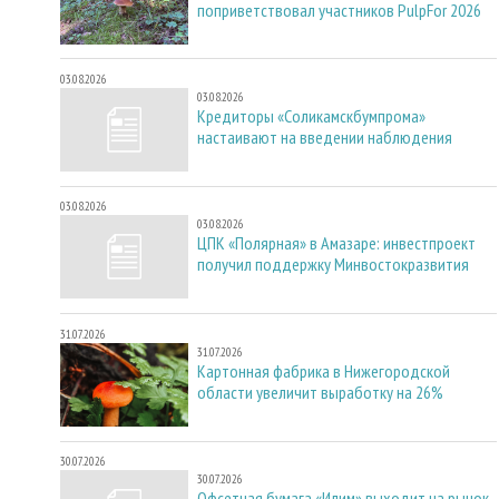
поприветствовал участников PulpFor 2026
03.08.2026
03.08.2026
Кредиторы «Соликамскбумпрома»
настаивают на введении наблюдения
03.08.2026
03.08.2026
ЦПК «Полярная» в Амазаре: инвестпроект
получил поддержку Минвостокразвития
31.07.2026
31.07.2026
Картонная фабрика в Нижегородской
области увеличит выработку на 26%
30.07.2026
30.07.2026
Офсетная бумага «Илим» выходит на рынок