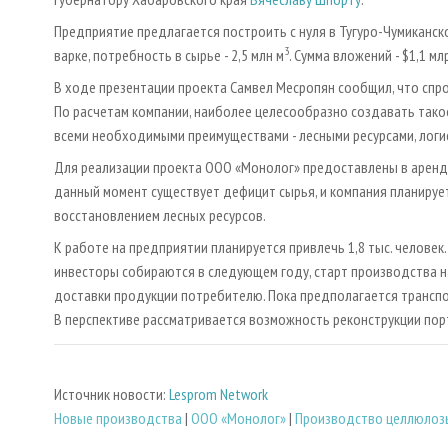
Предприятие предлагается построить с нуля в Тугуро-Чумиканск
3
варке, потребность в сырье - 2,5 млн м
. Сумма вложений - $1,1 мл
В ходе презентации проекта Самвел Месропян сообщил, что спро
По расчетам компании, наиболее целесообразно создавать так
всеми необходимыми преимуществами - лесными ресурсами, лог
Для реализации проекта ООО «Монолог» предоставлены в аренду
данный момент существует дефицит сырья, и компания планируе
восстановлением лесных ресурсов.
К работе на предприятии планируется привлечь 1,8 тыс. человек
инвесторы собираются в следующем году, старт производства на
доставки продукции потребителю. Пока предполагается транспор
В перспективе рассматривается возможность реконструкции порт
Источник новости:
Lesprom Network
Новые производства
|
ООО «Монолог»
|
Производство целлюлоз