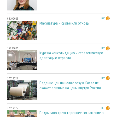
04.10.2025
ЦБП
Макулатура – сырье или отход?
15.08.2025
ЦБП
Курс на консолидацию и стратегическую
адаптацию отрасли
27.05.2025
ЦБП
Падение цен на целлюлозу в Китае не
окажет влияние на цены внутри России
27.05.2025
ЦБП
Подписано трехстороннее соглашение о