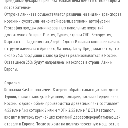
трендовые декоры и привлекательная цена лежат в основе спроса
потребителей».
Отгрузка ламината осуществляется различными видами транспорта:
морскими сухогрузными контейнерами, вагонами, автофурами.
География продаж ламинированных напольных покрытий
достаточно обширна: Россия, Турция, страны СНГ - Белоруссия,
Кыргызстан, Таджикистан, Азербайджан. В планах компании начать
отгрузки ламината в Армению, Латвию, Литву. Предполагается, что
около 75% продукции с завода будет реализовываться в России.
Оставшиеся 25% будут направлены на экспорт в страны Азии и
Европы.
Справка
Компания Kastamonu имеет 8 деревообрабатывающих заводов в
Турции, а также заводы в Румынии, Болгарии, Боснии и Герцеговине,
России. Годовой объем производства древесных плит составляет
3
3
4,55 млн м
, из которых 2 млн м MDF и 2,55 млн м
ДСП. Kastamonu
входит в пятерку крупнейших компаний деревоперерабатывающей
отрасли в Европе. После выхода на полную проектную мощность в