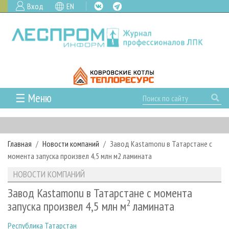
Вход
EN
☰ Меню
ГЛАВНАЯ
РУБРИКИ И ТЕМЫ
Главная
Новости компаний
Завод Kastamonu в Татарстане с
РУБРИКИ ЖУРНАЛА
НОВОСТИ
момента запуска произвел 4,5 млн м2 ламината
ЛЕСНОЕ ХОЗЯЙСТВО
КАЛЕНДАРЬ СОБЫТИЙ
ПРОЕКТЫ ЛПИ
НОВОСТИ КОМПАНИЙ
ЛЕСОЗАГОТОВКА
НОВОСТИ ЛПК
АНАЛИТИКА
АРХИВ
Завод Kastamonu в Татарстане с момента
ЛЕСОПИЛЕНИЕ
НОВОСТИ ЖУРНАЛА
ПРЕДПРИЯТИЯ ЛПК
2
АРХИВ ЖУРНАЛОВ
запуска произвел 4,5 млн м
ламината
О ЖУРНАЛЕ
ДЕРЕВООБРАБОТКА
НОВОСТИ КОМПАНИЙ
ЛЕСНЫЕ РЕГИОНЫ РОССИИ
СТАТЬИ
ПОДПИСКА
РЕКЛАМОДАТЕЛЯМ
Республика Татарстан