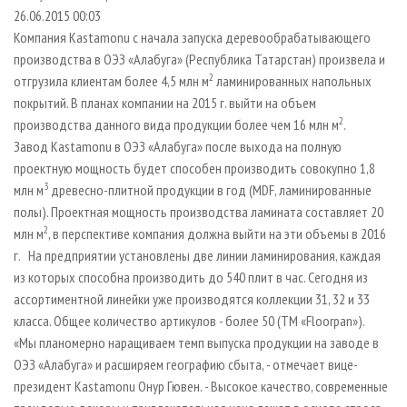
СУШКА ДРЕВЕСИНЫ
ПЕРСОНЫ
КОНТАКТЫ
РЕКЛАМА
26.06.2015 00:03
Компания Kastamonu с начала запуска деревообрабатывающего
ПРОИЗВОДСТВО ДРЕВЕСНЫХ ПЛИТ
МОБИЛЬНЫЕ ВЫСТАВКИ
РЕКЛАМА НА САЙТЕ
производства в ОЭЗ «Алабуга» (Республика Татарстан) произвела и
ДЕРЕВЯННОЕ ДОМОСТРОЕНИЕ
ОФИЦИАЛЬНЫЕ ДЕЛЕГАЦИИ
2
отгрузила клиентам более 4,5 млн м
ламинированных напольных
ПРОИЗВОДСТВО МЕБЕЛИ
покрытий. В планах компании на 2015 г. выйти на объем
ПРИОРИТЕТНЫЕ ИНВЕСТПРОЕКТЫ
2
производства данного вида продукции более чем 16 млн м
.
БИОЭНЕРГЕТИКА
RUSSIAN FORESTRY REVIEW
Завод Kastamonu в ОЭЗ «Алабуга» после выхода на полную
ЦБП
ГАЗЕТА ЛЕСПРОМФОРУМ
проектную мощность будет способен производить совокупно 1,8
3
млн м
древесно-плитной продукции в год (MDF, ламинированные
ИНСТРУМЕНТ И МАТЕРИАЛЫ
БИБЛИОТЕКА СПЕЦИАЛИСТА
полы). Проектная мощность производства ламината составляет 20
2
млн м
, в перспективе компания должна выйти на эти объемы в 2016
г. На предприятии установлены две линии ламинирования, каждая
из которых способна производить до 540 плит в час. Сегодня из
ассортиментной линейки уже производятся коллекции 31, 32 и 33
класса. Общее количество артикулов - более 50 (ТМ «Floorpan»).
«Мы планомерно наращиваем темп выпуска продукции на заводе в
ОЭЗ «Алабуга» и расширяем географию сбыта, - отмечает вице-
президент Kastamonu Онур Гювен. - Высокое качество, современные