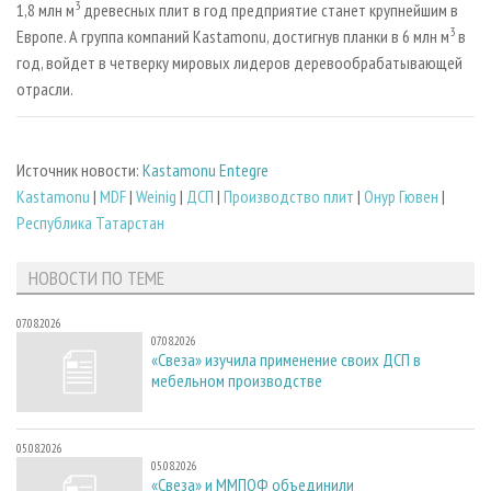
3
1,8 млн м
древесных плит в год предприятие станет крупнейшим в
3
Европе. А группа компаний Kastamonu, достигнув планки в 6 млн м
в
год, войдет в четверку мировых лидеров деревообрабатывающей
отрасли.
Источник новости:
Kastamonu Entegre
Kastamonu
|
MDF
|
Weinig
|
ДСП
|
Производство плит
|
Онур Гювен
|
Республика Татарстан
НОВОСТИ ПО ТЕМЕ
07.08.2026
07.08.2026
«Свеза» изучила применение своих ДСП в
мебельном производстве
05.08.2026
05.08.2026
«Свеза» и ММПОФ объединили