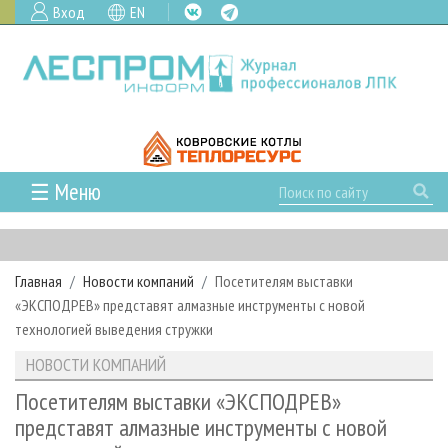
Вход
EN
☰ Меню
ГЛАВНАЯ
РУБРИКИ И ТЕМЫ
Главная
Новости компаний
Посетителям выставки
РУБРИКИ ЖУРНАЛА
НОВОСТИ
«ЭКСПОДРЕВ» представят алмазные инструменты с новой
ЛЕСНОЕ ХОЗЯЙСТВО
КАЛЕНДАРЬ СОБЫТИЙ
технологией выведения стружки
ПРОЕКТЫ ЛПИ
ЛЕСОЗАГОТОВКА
НОВОСТИ ЛПК
АНАЛИТИКА
НОВОСТИ КОМПАНИЙ
АРХИВ
ЛЕСОПИЛЕНИЕ
НОВОСТИ ЖУРНАЛА
ПРЕДПРИЯТИЯ ЛПК
АРХИВ ЖУРНАЛОВ
Посетителям выставки «ЭКСПОДРЕВ»
О ЖУРНАЛЕ
представят алмазные инструменты с новой
ДЕРЕВООБРАБОТКА
НОВОСТИ КОМПАНИЙ
ЛЕСНЫЕ РЕГИОНЫ РОССИИ
СТАТЬИ
ПОДПИСКА
РЕКЛАМОДАТЕЛЯМ