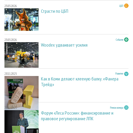
23.03.2026
ЦБП
Страсти по ЦБП
23.03.2026
События
Woodex удваивает усилия
28.11.2025
Развитие
Как в Коми делают клееную балку. «Фанера
Трейд»
28.11.2025
Регион номера
Форум «Леса России»: финансирование и
правовое регулирование ЛПК