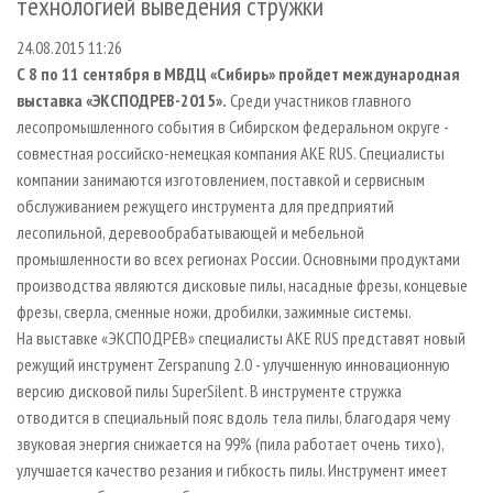
технологией выведения стружки
СУШКА ДРЕВЕСИНЫ
ПЕРСОНЫ
КОНТАКТЫ
РЕКЛАМА
24.08.2015 11:26
ПРОИЗВОДСТВО ДРЕВЕСНЫХ ПЛИТ
МОБИЛЬНЫЕ ВЫСТАВКИ
РЕКЛАМА НА САЙТЕ
С 8 по 11 сентября в МВДЦ «Сибирь» пройдет международная
ДЕРЕВЯННОЕ ДОМОСТРОЕНИЕ
ОФИЦИАЛЬНЫЕ ДЕЛЕГАЦИИ
выставка «ЭКСПОДРЕВ-2015».
Среди участников главного
ПРОИЗВОДСТВО МЕБЕЛИ
ПРИОРИТЕТНЫЕ ИНВЕСТПРОЕКТЫ
лесопромышленного события в Сибирском федеральном округе -
совместная российско-немецкая компания AKE RUS. Специалисты
БИОЭНЕРГЕТИКА
RUSSIAN FORESTRY REVIEW
компании занимаются изготовлением, поставкой и сервисным
ЦБП
ГАЗЕТА ЛЕСПРОМФОРУМ
обслуживанием режущего инструмента для предприятий
лесопильной, деревообрабатывающей и мебельной
ИНСТРУМЕНТ И МАТЕРИАЛЫ
БИБЛИОТЕКА СПЕЦИАЛИСТА
промышленности во всех регионах России. Основными продуктами
производства являются дисковые пилы, насадные фрезы, концевые
фрезы, сверла, сменные ножи, дробилки, зажимные системы.
На выставке «ЭКСПОДРЕВ» специалисты AKE RUS представят новый
режущий инструмент Zerspanung 2.0 - улучшенную инновационную
версию дисковой пилы SuperSilent. В инструменте стружка
отводится в специальный пояс вдоль тела пилы, благодаря чему
звуковая энергия снижается на 99% (пила работает очень тихо),
улучшается качество резания и гибкость пилы. Инструмент имеет