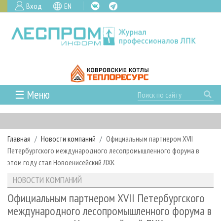
Вход
EN
☰ Меню
ГЛАВНАЯ
РУБРИКИ И ТЕМЫ
Главная
Новости компаний
Официальным партнером XVII
РУБРИКИ ЖУРНАЛА
НОВОСТИ
Петербургского международного лесопромышленного форума в
ЛЕСНОЕ ХОЗЯЙСТВО
КАЛЕНДАРЬ СОБЫТИЙ
этом году стал Новоенисейский ЛХК
ПРОЕКТЫ ЛПИ
ЛЕСОЗАГОТОВКА
НОВОСТИ ЛПК
АНАЛИТИКА
НОВОСТИ КОМПАНИЙ
АРХИВ
ЛЕСОПИЛЕНИЕ
НОВОСТИ ЖУРНАЛА
ПРЕДПРИЯТИЯ ЛПК
АРХИВ ЖУРНАЛОВ
Официальным партнером XVII Петербургского
О ЖУРНАЛЕ
международного лесопромышленного форума в
ДЕРЕВООБРАБОТКА
НОВОСТИ КОМПАНИЙ
ЛЕСНЫЕ РЕГИОНЫ РОССИИ
СТАТЬИ
ПОДПИСКА
РЕКЛАМОДАТЕЛЯМ