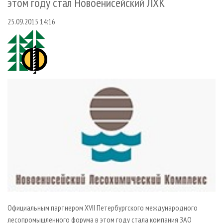
этом году стал Новоенисейский ЛХК
СУШКА ДРЕВЕСИНЫ
ПЕРСОНЫ
КОНТАКТЫ
РЕКЛАМА
25.09.2015 14:16
ПРОИЗВОДСТВО ДРЕВЕСНЫХ ПЛИТ
МОБИЛЬНЫЕ ВЫСТАВКИ
РЕКЛАМА НА САЙТЕ
ДЕРЕВЯННОЕ ДОМОСТРОЕНИЕ
ОФИЦИАЛЬНЫЕ ДЕЛЕГАЦИИ
ПРОИЗВОДСТВО МЕБЕЛИ
ПРИОРИТЕТНЫЕ ИНВЕСТПРОЕКТЫ
БИОЭНЕРГЕТИКА
RUSSIAN FORESTRY REVIEW
ЦБП
ГАЗЕТА ЛЕСПРОМФОРУМ
ИНСТРУМЕНТ И МАТЕРИАЛЫ
БИБЛИОТЕКА СПЕЦИАЛИСТА
Официальным партнером XVII Петербургского международного
лесопромышленного форума в этом году стала компания ЗАО