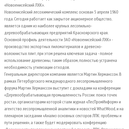
«Новоенисейский ЛХК».
Новоенисейский лесохимический комплекс основан 5 апреля 1960
года. Сегодня работает как закрытое акционерное общество,
является одним из наиболее крупных лесопильно-
деревообрабатывающих предприятий Красноярского края.
Основной профиль деятельности ЗАО «Новоенисейский ЛХК» -
производство экспортных пиломатериалов и древесно-
волокнистых плит, при этом решена ключевая задача - полное
использование древесины, таким образом, полностью устранена
необходимость утилизации отходов.
Генеральным директором компании является Мартин Херманссон. В
рамках Петербургского международного лесопромышленного
форума Мартин Херманссон выступит с докладами на конференции
«Деревообрабатывающая промышленность России: поиск точек
роста», организаторами которой стали журнал «ЛесПромИнформ» и
агентство лесопромышленной аналитики и новостей WhatWood, и на
пленарном заседании «Анализ основных секторов ЛПК: проблемы и
пути решения», а также будет модерировать конференцию