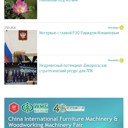
27.05.2026
Тема номера
Интервью с главой РЭО Рашидом Исмаиловым
27.05.2026
Тема номера
Недревесный потенциал. Дикоросы как
стратегический ресурс для ЛПК