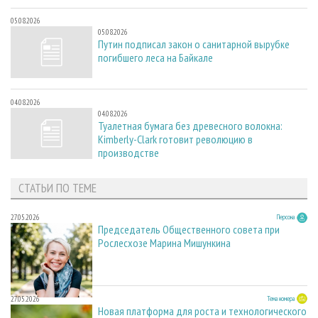
05.08.2026
05.08.2026
Путин подписал закон о санитарной вырубке
погибшего леса на Байкале
04.08.2026
04.08.2026
Туалетная бумага без древесного волокна:
Kimberly-Clark готовит революцию в
производстве
СТАТЬИ ПО ТЕМЕ
27.05.2026
Персона
Председатель Общественного совета при
Рослесхозе Марина Мишункина
27.05.2026
Тема номера
Новая платформа для роста и технологического