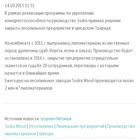
СУШКА ДРЕВЕСИНЫ
ПЕРСОНЫ
КОНТАКТЫ
РЕКЛАМА
14.10.2015 11:51
В рамках реализации программы по укреплению
ПРОИЗВОДСТВО ДРЕВЕСНЫХ ПЛИТ
МОБИЛЬНЫЕ ВЫСТАВКИ
РЕКЛАМА НА САЙТЕ
конкурентоспособности руководство Sodra приняло решение
ДЕРЕВЯННОЕ ДОМОСТРОЕНИЕ
ОФИЦИАЛЬНЫЕ ДЕЛЕГАЦИИ
закрыть лесопильное предприятие в шведском Трариде.
ПРОИЗВОДСТВО МЕБЕЛИ
ПРИОРИТЕТНЫЕ ИНВЕСТПРОЕКТЫ
На комбинате с 2011 г. выпускались пиломатериалы из лиственных
БИОЭНЕРГЕТИКА
RUSSIAN FORESTRY REVIEW
пород древесины (дуб, береза, ясень и ольха). Производство будет
ЦБП
ГАЗЕТА ЛЕСПРОМФОРУМ
остановлено в 2016 г., закрытие предприятия отрицательно
скажется на судьбе 20 сотрудников, переговоры с которыми
ИНСТРУМЕНТ И МАТЕРИАЛЫ
БИБЛИОТЕКА СПЕЦИАЛИСТА
начнутся в ближайшее время.
Ежегодно на лесопильных заводах Sodra Wood производится около
3
2 млн м
пиломатериалов.
Источник новости:
Lesprom Network
Sodra Wood
|
Лесопиление
|
Ликвидация предприятий
|
Производство
пиломатериалов
|
Швеция