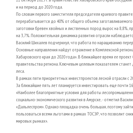
и на период до 2020 года.
По словам первого заместителя председателя краевого правите
перерабатывается до 40% от общего объема заготавливаемого 
заготовки бревен хвойных и лиственных пород вырос на 8,8%, п
на 3,7%. Положительная динамика развития отрасли наблюдается
Василий Шихалев подчеркнул, что работа по наращиванию пере
Основные направления найдут отражение в Комплексной регион
Хабаровского края до 2020 года». В ближайшее время ее проект
правительства региона. Ключевым целевым показателем станет
леса.
В рамках пяти приоритетных инвестпроектов лесной отрасли с 20
За ближайшие пять лет планируется инвестировать еще почти 16
«Наиболее благоприятные условия для работы лесопромышленн
социально-экономического развития в Амурске, - отметил Васил
«Дальлеспром». Однако площадка очень большая, поэтому зайти 
пользоваться всеми льготами в рамках ТОСЭР, что позволит сни
мировых рынках».