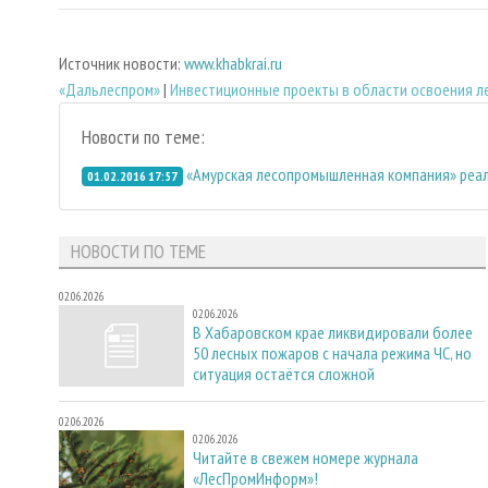
Источник новости:
www.khabkrai.ru
«Дальлеспром»
|
Инвестиционные проекты в области освоения л
Новости по теме:
«Амурская лесопромышленная компания» реал
01.02.2016 17:57
НОВОСТИ ПО ТЕМЕ
02.06.2026
02.06.2026
В Хабаровском крае ликвидировали более
50 лесных пожаров с начала режима ЧС, но
ситуация остаётся сложной
02.06.2026
02.06.2026
Читайте в свежем номере журнала
«ЛесПромИнформ»!