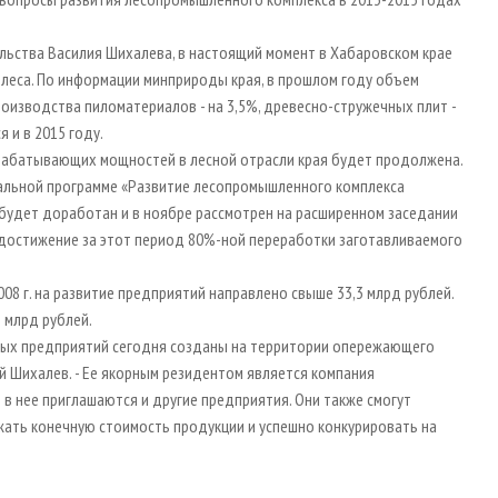
льства Василия Шихалева, в настоящий момент в Хабаровском крае
леса. По информации минприроды края, в прошлом году объем
роизводства пиломатериалов - на 3,5%, древесно-стружечных плит -
 и в 2015 году.
рабатывающих мощностей в лесной отрасли края будет продолжена.
альной программе «Развитие лесопромышленного комплекса
 будет доработан и в ноябре рассмотрен на расширенном заседании
 достижение за этот период 80%-ной переработки заготавливаемого
08 г. на развитие предприятий направлено свыше 33,3 млрд рублей.
 млрд рублей.
ых предприятий сегодня созданы на территории опережающего
ий Шихалев. - Ее якорным резидентом является компания
в нее приглашаются и другие предприятия. Они также смогут
жать конечную стоимость продукции и успешно конкурировать на