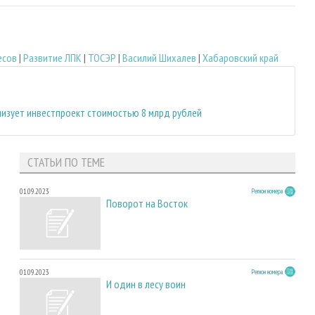
есов
|
Развитие ЛПК
|
ТОСЭР
|
Василий Шихалев
|
Хабаровский край
изует инвестпроект стоимостью 8 млрд рублей
СТАТЬИ ПО ТЕМЕ
01.09.2023
Регион номера
Поворот на Восток
01.09.2023
Регион номера
И один в лесу воин