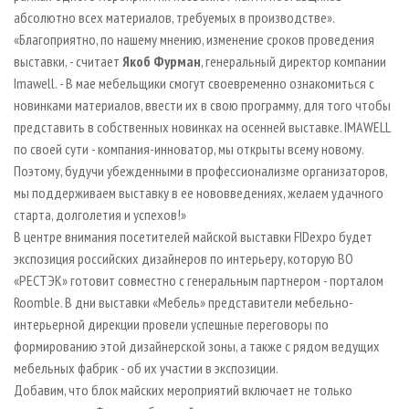
абсолютно всех материалов, требуемых в производстве».
«Благоприятно, по нашему мнению, изменение сроков проведения
выставки, - считает
Якоб Фурман
, генеральный директор компании
Imawell. - В мае мебельщики смогут своевременно ознакомиться с
новинками материалов, ввести их в свою программу, для того чтобы
представить в собственных новинках на осенней выставке. IMAWELL
по своей сути - компания-инноватор, мы открыты всему новому.
Поэтому, будучи убежденными в профессионализме организаторов,
мы поддерживаем выставку в ее нововведениях, желаем удачного
старта, долголетия и успехов!»
В центре внимания посетителей майской выставки FIDexpo будет
экспозиция российских дизайнеров по интерьеру, которую ВО
«РЕСТЭК» готовит совместно с генеральным партнером - порталом
Roomble. В дни выставки «Мебель» представители мебельно-
интерьерной дирекции провели успешные переговоры по
формированию этой дизайнерской зоны, а также с рядом ведущих
мебельных фабрик - об их участии в экспозиции.
Добавим, что блок майских мероприятий включает не только