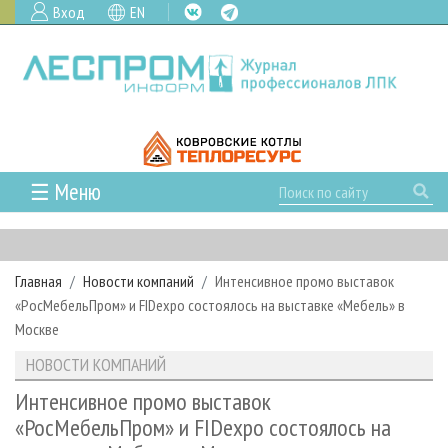
Вход
EN
☰ Меню
ГЛАВНАЯ
РУБРИКИ И ТЕМЫ
Главная
Новости компаний
Интенсивное промо выставок
РУБРИКИ ЖУРНАЛА
НОВОСТИ
«РосМебельПром» и FIDexpo состоялось на выставке «Мебель» в
ЛЕСНОЕ ХОЗЯЙСТВО
КАЛЕНДАРЬ СОБЫТИЙ
Москве
ПРОЕКТЫ ЛПИ
ЛЕСОЗАГОТОВКА
НОВОСТИ ЛПК
АНАЛИТИКА
НОВОСТИ КОМПАНИЙ
АРХИВ
ЛЕСОПИЛЕНИЕ
НОВОСТИ ЖУРНАЛА
ПРЕДПРИЯТИЯ ЛПК
АРХИВ ЖУРНАЛОВ
Интенсивное промо выставок
О ЖУРНАЛЕ
«РосМебельПром» и FIDexpo состоялось на
ДЕРЕВООБРАБОТКА
НОВОСТИ КОМПАНИЙ
ЛЕСНЫЕ РЕГИОНЫ РОССИИ
СТАТЬИ
ПОДПИСКА
РЕКЛАМОДАТЕЛЯМ