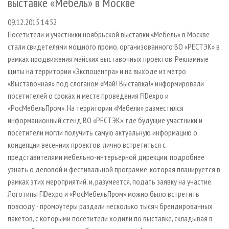
выставке «Мебель» в Москве
СУШКА ДРЕВЕСИНЫ
ПЕРСОНЫ
КОНТАКТЫ
РЕКЛАМА
09.12.2015 14:52
ПРОИЗВОДСТВО ДРЕВЕСНЫХ ПЛИТ
МОБИЛЬНЫЕ ВЫСТАВКИ
РЕКЛАМА НА САЙТЕ
Посетители и участники ноябрьской выставки «Мебель» в Москве
ДЕРЕВЯННОЕ ДОМОСТРОЕНИЕ
ОФИЦИАЛЬНЫЕ ДЕЛЕГАЦИИ
стали свидетелями мощного промо, организованного ВО «РЕСТЭК» в
ПРОИЗВОДСТВО МЕБЕЛИ
ПРИОРИТЕТНЫЕ ИНВЕСТПРОЕКТЫ
рамках продвижения майских выставочных проектов. Рекламные
щиты на территории «Экспоцентра» и на выходе из метро
БИОЭНЕРГЕТИКА
RUSSIAN FORESTRY REVIEW
«Выставочная» под слоганом «Май! Выставка!» информировали
ЦБП
ГАЗЕТА ЛЕСПРОМФОРУМ
посетителей о сроках и месте проведения FIDexpo и
«РосМебельПром». На территории «Мебели» разместился
ИНСТРУМЕНТ И МАТЕРИАЛЫ
БИБЛИОТЕКА СПЕЦИАЛИСТА
информационный стенд ВО «РЕСТЭК», где будущие участники и
посетители могли получить самую актуальную информацию о
концепции весенних проектов, лично встретиться с
представителями мебельно-интерьерной дирекции, подробнее
узнать о деловой и фестивальной программе, которая планируется в
рамках этих мероприятий, и, разумеется, подать заявку на участие.
Логотипы FIDexpo и «РосМебельПром» можно было встретить
повсюду - промоутеры раздали несколько тысяч брендированных
пакетов, с которыми посетители ходили по выставке, складывая в