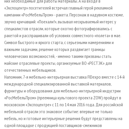
них необходимые для работы материалы. А на входе в
«Экспоцентр» посетителей встречал главный герой рекламной
кампании «РосМебельПром» - ракета. Персонаж в надувном костюме,
звучно кричавший: «Поехали!», вызывал нескрываемый интерес у
специалистов отрасли, которые охотно фотографировались с
ракетой и расспрашивали об условиях совместного «полета» в мае.
Символ быстрого и яркого старта, с серьезными намерениями и
важными задачами, решение которых раздвигает границы
человеческих возможностей, - именно такими призваны стать
майские отраслевые проекты, организуемые ВО «РЕСТЭК» для
отечественных мебельщиков.
Напомним, 7-я мебельно-интерьерная выставка FIDexpo вместе с 14-й
международной специализированной выставкой материалов,
фурнитуры и оборудования для мебельно-интерьерной индустрии
«РосМебельПром» (преемница культового проекта ZOW) пройдут в
московском «Экспоцентре» с 11 по 14 мая 2016 года. Для российской
мебельной отрасли это знаковое событие: впервые не только
мебель, но и готовые интерьерные решения будут представлены на
одной площадке с продукцией поставщиков-смежников