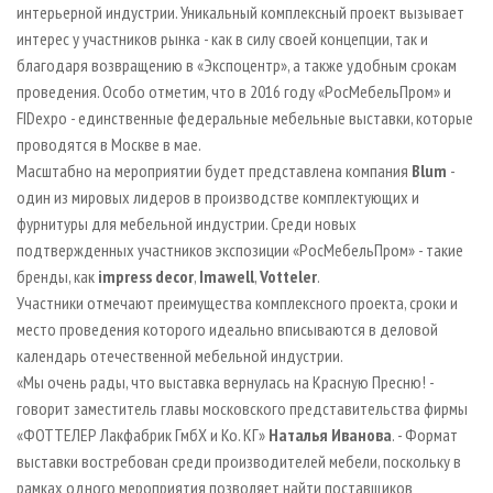
интерьерной индустрии. Уникальный комплексный проект вызывает
интерес у участников рынка - как в силу своей концепции, так и
благодаря возвращению в «Экспоцентр», а также удобным срокам
проведения. Особо отметим, что в 2016 году «РосМебельПром» и
FIDexpo - единственные федеральные мебельные выставки, которые
проводятся в Москве в мае.
Масштабно на мероприятии будет представлена компания
Blum
-
один из мировых лидеров в производстве комплектующих и
фурнитуры для мебельной индустрии. Среди новых
подтвержденных участников экспозиции «РосМебельПром» - такие
бренды, как
impress decor
,
Imawell
,
Votteler
.
Участники отмечают преимущества комплексного проекта, сроки и
место проведения которого идеально вписываются в деловой
календарь отечественной мебельной индустрии.
«Мы очень рады, что выставка вернулась на Красную Пресню! -
говорит заместитель главы московского представительства фирмы
«ФОТТЕЛЕР Лакфабрик ГмбХ и Ко. КГ»
Наталья Иванова
. - Формат
выставки востребован среди производителей мебели, поскольку в
рамках одного мероприятия позволяет найти поставщиков