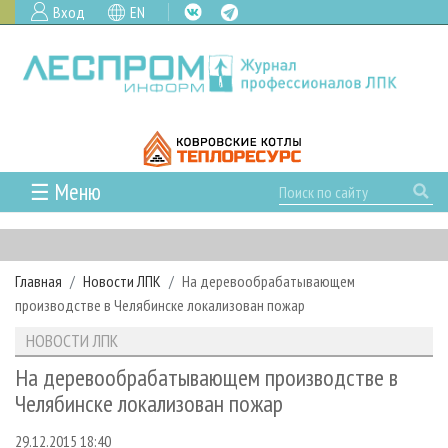
Вход
EN
☰ Меню
ГЛАВНАЯ
РУБРИКИ И ТЕМЫ
Главная
Новости ЛПК
На деревообрабатывающем
РУБРИКИ ЖУРНАЛА
НОВОСТИ
производстве в Челябинске локализован пожар
ЛЕСНОЕ ХОЗЯЙСТВО
КАЛЕНДАРЬ СОБЫТИЙ
ПРОЕКТЫ ЛПИ
НОВОСТИ ЛПК
ЛЕСОЗАГОТОВКА
НОВОСТИ ЛПК
АНАЛИТИКА
АРХИВ
На деревообрабатывающем производстве в
ЛЕСОПИЛЕНИЕ
НОВОСТИ ЖУРНАЛА
ПРЕДПРИЯТИЯ ЛПК
АРХИВ ЖУРНАЛОВ
Челябинске локализован пожар
О ЖУРНАЛЕ
ДЕРЕВООБРАБОТКА
НОВОСТИ КОМПАНИЙ
ЛЕСНЫЕ РЕГИОНЫ РОССИИ
СТАТЬИ
ПОДПИСКА
РЕКЛАМОДАТЕЛЯМ
29.12.2015 18:40