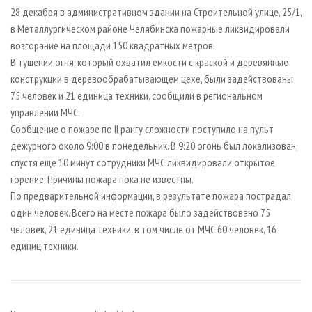
СУШКА ДРЕВЕСИНЫ
ПЕРСОНЫ
КОНТАКТЫ
РЕКЛАМА
28 декабря в административном здании на Строительной улице, 25/1,
в Металлургическом районе Челябинска пожарные ликвидировали
ПРОИЗВОДСТВО ДРЕВЕСНЫХ ПЛИТ
МОБИЛЬНЫЕ ВЫСТАВКИ
РЕКЛАМА НА САЙТЕ
возгорание на площади 150 квадратных метров.
ДЕРЕВЯННОЕ ДОМОСТРОЕНИЕ
ОФИЦИАЛЬНЫЕ ДЕЛЕГАЦИИ
В тушении огня, который охватил емкости с краской и деревянные
ПРОИЗВОДСТВО МЕБЕЛИ
конструкции в деревообрабатывающем цехе, были задействованы
ПРИОРИТЕТНЫЕ ИНВЕСТПРОЕКТЫ
75 человек и 21 единица техники, сообщили в региональном
БИОЭНЕРГЕТИКА
RUSSIAN FORESTRY REVIEW
управлении МЧС.
ЦБП
ГАЗЕТА ЛЕСПРОМФОРУМ
Сообщение о пожаре по II рангу сложности поступило на пульт
дежурного около 9:00 в понедельник. В 9:20 огонь был локализован,
ИНСТРУМЕНТ И МАТЕРИАЛЫ
БИБЛИОТЕКА СПЕЦИАЛИСТА
спустя еще 10 минут сотрудники МЧС ликвидировали открытое
горение. Причины пожара пока не известны.
По предварительной информации, в результате пожара пострадал
один человек. Всего на месте пожара было задействовано 75
человек, 21 единица техники, в том числе от МЧС 60 человек, 16
единиц техники.