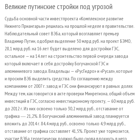
Великие путинские стройки под угрозой
Судьба основной части инвестпроекта «Комплексное развитие
Нижнего Приангарья» решилась на прошлой неделе в правительстве.
Наблюдательный совет ВЭБа, который возглавляет премьер
Владимир Путин, одобрил выделение 50 млрд руб. на проект БЭМО,
28,1 млрд руб. на 16 лет будет выделено для достройки ГЭС,
остальное — на 14 лет на строительство первой очереди завода
который включает в себя достройку Богучанской ГЭС и
алюминиевого завода. Владельцы — «РусГидро» и «Русал», которые
и просили ВЭБ выделить средства. По соглашению между
компаниями от 2007 г. завод и ГЭС они финансируют в равных долях
Между тем, как говорится в акте проверки Минрегиона, общий объем
инвестиций в ГЭС, согласно инвестиционному проекту, — 60 млрд руб.
до 2012 г. Из них освоено только 30,2 млрд руб., отставание от
графика ― 21,2%. В Богучанский алюминиевый завод планируется
вложить до 2014 г. 84,4 млрд руб., освоено только 4,9 млрд руб.,
отставание от графика составляет 41,5%. Проект уже тормозится,
участие ВЭБа теоретически должно было снова вдохнуть в него