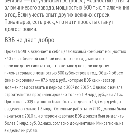
региона ― Богучанской ГЭС (БоГЭС) мощностью 3 ГВт и
алюминиевого завода. мощностью 600 тыс. т алюминия
в год. Если учесть опыт других великих строек
Приангарья, есть риск, что и эти проекты станут
долгостроями.
ВЭБ не дает добро
Проект БоЛПК включает в себя целлюлозный комбинат мощностью
850 тыс. т беленой хвойной целлюлозы в год, завод по
производству химикатов, а также завод по производству
пиломатериалов мощностью 800 кубометров в год. Общий объем
финансирования ― 87,6 млрд руб., которые ВЭБ как инвестор
должен предоставить в период с 2007 по 2013 г. Однако с начала
строительства профинансировано только 1,9 млрд руб., или 2,1%.
При этом в 2009 г. должно было быть выделено 13,3 млрд руб., а
выделено только 1,6 млрд. Основные работы по ЛПК должны были
начаться с 2010 г., и в первом квартале ВЭБ должен был выделить
более 8 млрд руб. Однако, согласно документации Минрегиона, не
выделил ни рубля.