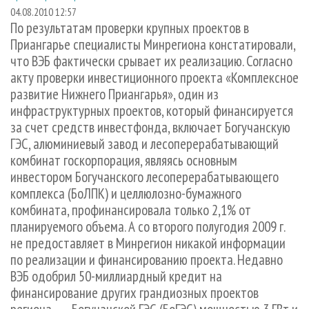
СУШКА ДРЕВЕСИНЫ
ПЕРСОНЫ
КОНТАКТЫ
РЕКЛАМА
04.08.2010 12:57
По результатам проверки крупных проектов в
ПРОИЗВОДСТВО ДРЕВЕСНЫХ ПЛИТ
МОБИЛЬНЫЕ ВЫСТАВКИ
РЕКЛАМА НА САЙТЕ
Приангарье специалисты Минрегиона констатировали,
ДЕРЕВЯННОЕ ДОМОСТРОЕНИЕ
ОФИЦИАЛЬНЫЕ ДЕЛЕГАЦИИ
что ВЭБ фактически срывает их реализацию. Согласно
акту проверки инвестиционного проекта «Комплексное
ПРОИЗВОДСТВО МЕБЕЛИ
ПРИОРИТЕТНЫЕ ИНВЕСТПРОЕКТЫ
развитие Нижнего Приангарья», один из
БИОЭНЕРГЕТИКА
RUSSIAN FORESTRY REVIEW
инфраструктурных проектов, который финансируется
ЦБП
ГАЗЕТА ЛЕСПРОМФОРУМ
за счет средств инвестфонда, включает Богучанскую
ГЭС, алюминиевый завод и лесоперерабатывающий
ИНСТРУМЕНТ И МАТЕРИАЛЫ
БИБЛИОТЕКА СПЕЦИАЛИСТА
комбинат госкорпорация, являясь основным
инвестором Богучанского лесоперерабатывающего
комплекса (БоЛПК) и целлюлозно-бумажного
комбината, профинансировала только 2,1% от
планируемого объема. А со второго полугодия 2009 г.
не предоставляет в Минрегион никакой информации
по реализации и финансированию проекта. Недавно
ВЭБ одобрил 50-миллиардный кредит на
финансирование других грандиозных проектов