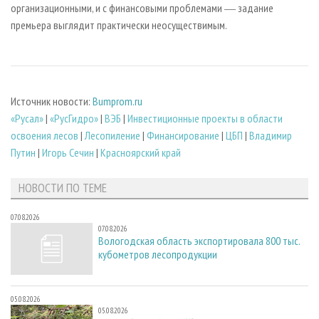
организационными, и с финансовыми проблемами ― задание
премьера выглядит практически неосуществимым.
Источник новости:
Bumprom.ru
«Русал»
|
«РусГидро»
|
ВЭБ
|
Инвестиционные проекты в области
освоения лесов
|
Лесопиление
|
Финансирование
|
ЦБП
|
Владимир
Путин
|
Игорь Сечин
|
Красноярский край
НОВОСТИ ПО ТЕМЕ
07.08.2026
07.08.2026
Вологодская область экспортировала 800 тыс.
кубометров лесопродукции
05.08.2026
05.08.2026