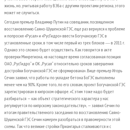
жизнь, но, учитывая работу ВЭБа с другими проектами региона, этого
может не случиться.
Сегодня премьер Владимир Путин на совещании, посвященном
восстановлению Саяно-Шушенской ГЭС, еще раз вернулся к проблеме
и попросил «Русал» и «РусГидро» ввести Богучанскую ГЭС в
установленные сроки, в том числе первый из трех блоков ― в 2011 г.
Однако это сложно будет осуществить. Как говорится в акте
проверки Минрегиона, «в настоящее время согласованная позиция
ОАО „РусГидро“ и ОК „Русал“ относительно сроков завершения
достройки Богучанской ГЭС не сформирована». Вице-премьер Игорь
Сечин заявил, что работы по укладке бетона БоГЭС выполнены
менее чем на 90%. Кроме того, по его словам, проект Богучанской ГЭС
зарегистрирован в кипрском офшоре. «С этим тоже надо будет
разбираться — как объект стратегического характера у нас
регулируется по кипрскому законодательству», — заявил Сечин по
итогам правительственного заседания по восстановлению Саяно-
Шушенской ГЭС Сечин намерен разобраться в правомерности этой
схемы. Так что великие стройки Приангарья сталкиваются и с