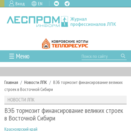
Вход
EN
☰ Меню
ГЛАВНАЯ
РУБРИКИ И ТЕМЫ
Главная
Новости ЛПК
ВЭБ тормозит финансирование великих
РУБРИКИ ЖУРНАЛА
НОВОСТИ
строек в Восточной Сибири
ЛЕСНОЕ ХОЗЯЙСТВО
КАЛЕНДАРЬ СОБЫТИЙ
ПРОЕКТЫ ЛПИ
НОВОСТИ ЛПК
ЛЕСОЗАГОТОВКА
НОВОСТИ ЛПК
АНАЛИТИКА
АРХИВ
ВЭБ тормозит финансирование великих строек
ЛЕСОПИЛЕНИЕ
НОВОСТИ ЖУРНАЛА
ПРЕДПРИЯТИЯ ЛПК
АРХИВ ЖУРНАЛОВ
в Восточной Сибири
О ЖУРНАЛЕ
ДЕРЕВООБРАБОТКА
НОВОСТИ КОМПАНИЙ
ЛЕСНЫЕ РЕГИОНЫ РОССИИ
СТАТЬИ
ПОДПИСКА
РЕКЛАМОДАТЕЛЯМ
Красноярский край