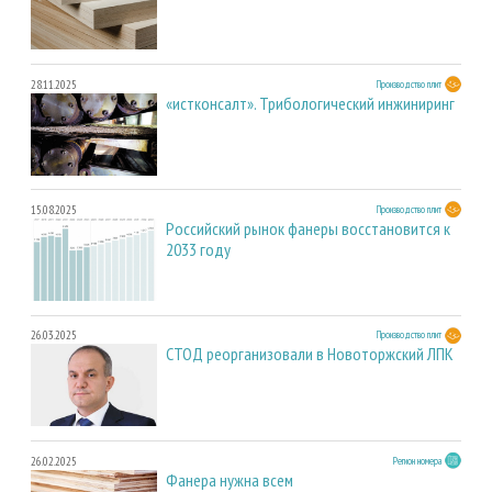
28.11.2025
Производство плит
«истконсалт». Трибологический инжиниринг
15.08.2025
Производство плит
Российский рынок фанеры восстановится к
2033 году
26.03.2025
Производство плит
СТОД реорганизовали в Новоторжский ЛПК
26.02.2025
Регион номера
Фанера нужна всем