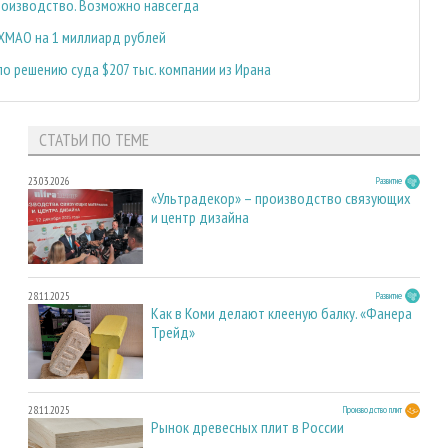
роизводство. Возможно навсегда
ХМАО на 1 миллиард рублей
 решению суда $207 тыс. компании из Ирана
СТАТЬИ ПО ТЕМЕ
23.03.2026
Развитие
«Ультрадекор» – производство связующих
и центр дизайна
28.11.2025
Развитие
Как в Коми делают клееную балку. «Фанера
Трейд»
28.11.2025
Производство плит
Рынок древесных плит в России