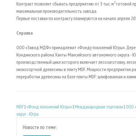
3
Контракт позволит сбывать предприятию от 3 тыс. м
готовой пр
максимальная производительность завода.
Первые поставки по контракту планируются на начало апреля 20
Справка
ООО «Завод МДФ» принадлежит «Фонду поколений Югры». Дере
Кондинского района Ханты-Мансийского автономного округа - 
производственный цикл которого включает лесозаготовку, лесо
низкосортной древесины в плиту MDF. Мощности предприятия ра
переработки древесины на базе плиты MDF: шлифованная и лами
MDF
|
«Фонд поколений Югры»
|
Международная торговля
|
ООО 
округ - Югра
Новости по теме: