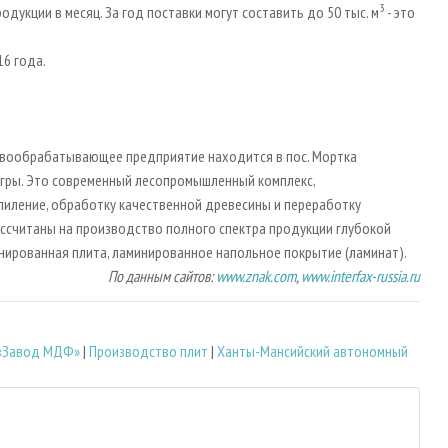
3
одукции в месяц. За год поставки могут составить до 50 тыс. м
- это
16 года.
вообрабатывающее предприятие находится в пос. Мортка
Югры. Это современный лесопромышленный комплекс,
пиление, обработку качественной древесины и переработку
ссчитаны на производство полного спектра продукции глубокой
нированная плита, ламинированное напольное покрытие (ламинат).
По данным сайтов:
www.znak.com
,
www.interfax-russia.ru
«Завод МДФ»
|
Производство плит
|
Ханты-Мансийский автономный