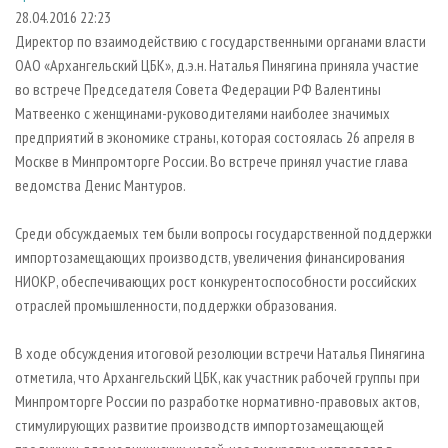
СУШКА ДРЕВЕСИНЫ
ПЕРСОНЫ
КОНТАКТЫ
РЕКЛАМА
28.04.2016 22:23
Директор по взаимодействию с государственными органами власти
ПРОИЗВОДСТВО ДРЕВЕСНЫХ ПЛИТ
МОБИЛЬНЫЕ ВЫСТАВКИ
РЕКЛАМА НА САЙТЕ
ОАО «Архангельский ЦБК», д.э.н. Наталья Пинягина приняла участие
ДЕРЕВЯННОЕ ДОМОСТРОЕНИЕ
ОФИЦИАЛЬНЫЕ ДЕЛЕГАЦИИ
во встрече Председателя Совета Федерации РФ Валентины
ПРОИЗВОДСТВО МЕБЕЛИ
Матвеенко с женщинами-руководителями наиболее значимых
ПРИОРИТЕТНЫЕ ИНВЕСТПРОЕКТЫ
предприятий в экономике страны, которая состоялась 26 апреля в
БИОЭНЕРГЕТИКА
RUSSIAN FORESTRY REVIEW
Москве в Минпромторге России. Во встрече принял участие глава
ЦБП
ГАЗЕТА ЛЕСПРОМФОРУМ
ведомства Денис Мантуров.
ИНСТРУМЕНТ И МАТЕРИАЛЫ
БИБЛИОТЕКА СПЕЦИАЛИСТА
Среди обсуждаемых тем были вопросы государственной поддержки
импортозамещающих производств, увеличения финансирования
НИОКР, обеспечивающих рост конкурентоспособности российских
отраслей промышленности, поддержки образования.
В ходе обсуждения итоговой резолюции встречи Наталья Пинягина
отметила, что Архангельский ЦБК, как участник рабочей группы при
Минпромторге России по разработке нормативно-правовых актов,
стимулирующих развитие производств импортозамещающей