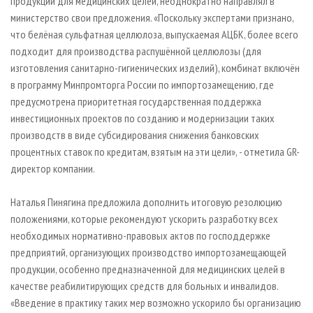
продукции для медицинских целей, неоднократно направлял в
министерство свои предложения. «Поскольку экспертами признано,
что белёная сульфатная целлюлоза, выпускаемая АЦБК, более всего
подходит для производства распушённой целлюлозы (для
изготовления санитарно-гигиенических изделий), комбинат включён
в программу Минпромторга России по импортозамещению, где
предусмотрена приоритетная государственная поддержка
инвестиционных проектов по созданию и модернизации таких
производств в виде субсидирования снижения банковских
процентных ставок по кредитам, взятым на эти цели», - отметила GR-
директор компании.
Наталья Пинягина предложила дополнить итоговую резолюцию
положениями, которые рекомендуют ускорить разработку всех
необходимых нормативно-правовых актов по господдержке
предприятий, организующих производство импортозамещающей
продукции, особенно предназначенной для медицинских целей в
качестве реабилитирующих средств для больных и инвалидов.
«Введение в практику таких мер возможно ускорило бы организацию