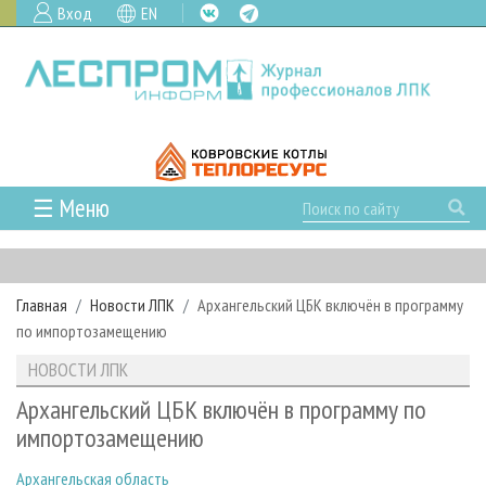
Вход
EN
☰ Меню
ГЛАВНАЯ
РУБРИКИ И ТЕМЫ
Главная
Новости ЛПК
Архангельский ЦБК включён в программу
РУБРИКИ ЖУРНАЛА
НОВОСТИ
по импортозамещению
ЛЕСНОЕ ХОЗЯЙСТВО
КАЛЕНДАРЬ СОБЫТИЙ
ПРОЕКТЫ ЛПИ
НОВОСТИ ЛПК
ЛЕСОЗАГОТОВКА
НОВОСТИ ЛПК
АНАЛИТИКА
АРХИВ
Архангельский ЦБК включён в программу по
ЛЕСОПИЛЕНИЕ
НОВОСТИ ЖУРНАЛА
ПРЕДПРИЯТИЯ ЛПК
АРХИВ ЖУРНАЛОВ
импортозамещению
О ЖУРНАЛЕ
ДЕРЕВООБРАБОТКА
НОВОСТИ КОМПАНИЙ
ЛЕСНЫЕ РЕГИОНЫ РОССИИ
СТАТЬИ
ПОДПИСКА
РЕКЛАМОДАТЕЛЯМ
Архангельская область