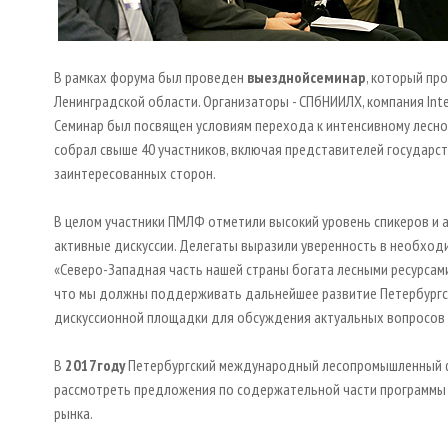
В рамках форума был проведен
выездной
семинар
, который пр
Ленинградской области. Организаторы - СПбНИИЛХ, компания Int
Семинар был посвящен условиям перехода к интенсивному лесном
собрал свыше 40 участников, включая представителей государств
заинтересованных сторон.
В целом участники ПМЛФ отметили высокий уровень спикеров и 
активные дискуссии. Делегаты выразили уверенность в необхо
«Северо-Западная часть нашей страны богата лесными ресурсами
что мы должны поддерживать дальнейшее развитие Петербург
дискуссионной площадки для обсуждения актуальных вопросов л
В
2017
году
Петербургский международный лесопромышленный ф
рассмотреть предложения по содержательной части программы
рынка.