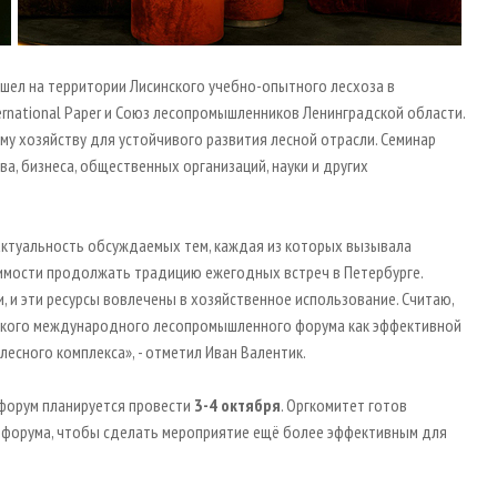
ошел на территории Лисинского учебно-опытного лесхоза в
ernational Paper и Союз лесопромышленников Ленинградской области.
у хозяйству для устойчивого развития лесной отрасли. Семинар
а, бизнеса, общественных организаций, науки и других
актуальность обсуждаемых тем, каждая из которых вызывала
димости продолжать традицию ежегодных встреч в Петербурге.
, и эти ресурсы вовлечены в хозяйственное использование. Считаю,
ского международного лесопромышленного форума как эффективной
есного комплекса», - отметил Иван Валентик.
орум планируется провести
3-4 октября
. Оргкомитет готов
 форума, чтобы сделать мероприятие ещё более эффективным для