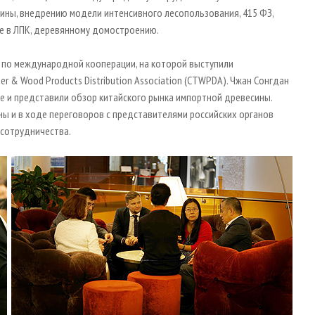
ины, внедрению модели интенсивного лесопользования, 415 ФЗ,
е в ЛПК, деревянному домостроению.
 по международной кооперации, на которой выступили
r & Wood Products Distribution Association (CTWPDA). Чжан Сонгдан
ае и представили обзор китайского рынка импортной древесины.
ны и в ходе переговоров с представителями российских органов
 сотрудничества.