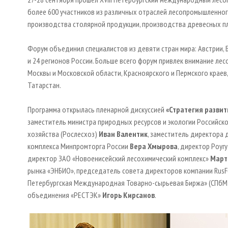
более 600 участников из различных отраслей лесопромышленного
производства столярной продукции, производства древесных пли
Форум объединил специалистов из девяти стран мира: Австрии, Б
и 24 регионов России. Больше всего форум привлек внимание ле
Москвы и Московской области, Красноярского и Пермского краев,
Татарстан.
Программа открылась пленарной дискуссией
«Стратегия развит
заместитель министра природных ресурсов и экологии Российск
хозяйства (Рослесхоз)
Иван Валентик
, заместитель директора
комплекса Минпромторга России
Вера Хмырова
, директор Poyr
директор ЗАО «Новоенисейский лесохимический комплекс»
Март
рынка «ЭНБИО», председатель совета директоров компании RusF
Петербургская Международная Товарно-сырьевая Биржа» (СПб
объединения «РЕСТЭК»
Игорь Кирсанов
.