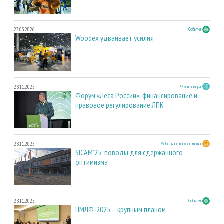
23.03.2026
События
Woodex удваивает усилия
28.11.2025
Регион номера
Форум «Леса России»: финансирование и
правовое регулирование ЛПК
28.11.2025
Мебельное производство
SICAM'25: поводы для сдержанного
оптимизма
28.11.2025
События
ПМЛФ-2025 – крупным планом