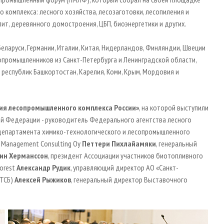
 комплекса: лесного хозяйства, лесозаготовки, лесопиления и
т, деревянного домостроения, ЦБП, биоэнергетики и других.
еларуси, Германии, Италии, Китая, Нидерландов, Финляндии, Швеции
сопромышленников из Санкт-Петербурга и Ленинградской области,
 республик Башкортостан, Карелия, Коми, Крым, Мордовия и
ия лесопромышленного комплекса России»
, на которой выступили
ой Федерации - руководитель Федерального агентства лесного
 департамента химико-технологического и лесопромышленного
y Management Consulting Oy
Петтери Пихлайамяки
, генеральный
ин Херманссон
, президент Ассоциации участников биотопливного
orest
Александр Рудик
, управляющий директор АО «Санкт-
МТСБ)
Алексей Рыжиков
, генеральный директор Выставочного