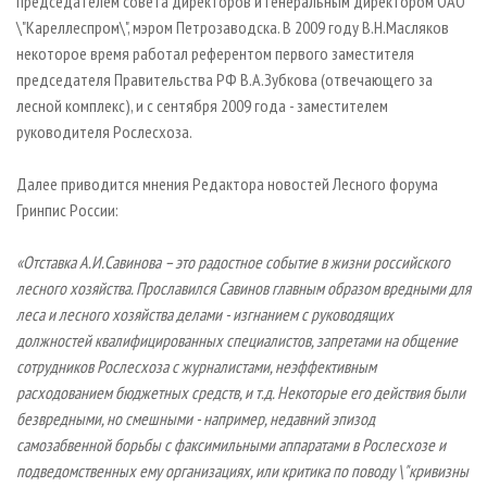
председателем совета директоров и генеральным директором ОАО
\"Кареллеспром\", мэром Петрозаводска. В 2009 году В.Н.Масляков
некоторое время работал референтом первого заместителя
председателя Правительства РФ В.А.Зубкова (отвечающего за
лесной комплекс), и с сентября 2009 года - заместителем
руководителя Рослесхоза.
Далее приводится мнения Редактора новостей Лесного форума
Гринпис России:
«Отставка А.И.Савинова – это радостное событие в жизни российского
лесного хозяйства. Прославился Савинов главным образом вредными для
леса и лесного хозяйства делами - изгнанием с руководящих
должностей квалифицированных специалистов, запретами на общение
сотрудников Рослесхоза с журналистами, неэффективным
расходованием бюджетных средств, и т.д. Некоторые его действия были
безвредными, но смешными - например, недавний эпизод
самозабвенной борьбы с факсимильными аппаратами в Рослесхозе и
подведомственных ему организациях, или критика по поводу \"кривизны