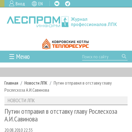
Вход
EN
☰ Меню
ГЛАВНАЯ
РУБРИКИ И ТЕМЫ
Главная
Новости ЛПК
Путин отправил в отставку главу
РУБРИКИ ЖУРНАЛА
НОВОСТИ
Рослесхоза А.И.Савинова
ЛЕСНОЕ ХОЗЯЙСТВО
КАЛЕНДАРЬ СОБЫТИЙ
ПРОЕКТЫ ЛПИ
НОВОСТИ ЛПК
ЛЕСОЗАГОТОВКА
НОВОСТИ ЛПК
АНАЛИТИКА
АРХИВ
Путин отправил в отставку главу Рослесхоза
ЛЕСОПИЛЕНИЕ
НОВОСТИ ЖУРНАЛА
ПРЕДПРИЯТИЯ ЛПК
АРХИВ ЖУРНАЛОВ
А.И.Савинова
О ЖУРНАЛЕ
ДЕРЕВООБРАБОТКА
НОВОСТИ КОМПАНИЙ
ЛЕСНЫЕ РЕГИОНЫ РОССИИ
СТАТЬИ
ПОДПИСКА
РЕКЛАМОДАТЕЛЯМ
20.08.2010 22:35