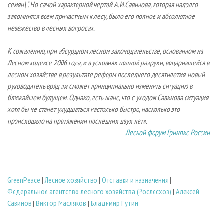
семян\". Но самой характерной чертой А.И.Савинова, которая надолго
запомнится всем причастным к лесу, было его полное и абсолютное
невежество в лесных вопросах.
К сожалению, при абсурдном лесном законодательстве, основанном на
Лесном кодексе 2006 года, и в условиях полной разрухи, воцарившейся в
лесном хозяйстве в результате реформ последнего десятилетия, новый
руководитель вряд ли сможет принципиально изменить ситуацию в
ближайшем будущем. Однако, есть шанс, что с уходом Савинова ситуация
хотя бы не станет ухудшаться настолько быстро, насколько это
происходило на протяжении последних двух лет».
Лесной форум Гринпис России
GreenPeace
|
Лесное хозяйство
|
Отставки и назначения
|
Федеральное агентство лесного хозяйства (Рослесхоз)
|
Алексей
Савинов
|
Виктор Масляков
|
Владимир Путин