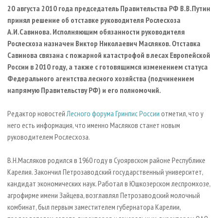
СУШКА ДРЕВЕСИНЫ
ПЕРСОНЫ
КОНТАКТЫ
РЕКЛАМА
20 августа 2010 года председатель Правительства РФ В.В.Путин
принял решение об отставке руководителя Рослесхоза
ПРОИЗВОДСТВО ДРЕВЕСНЫХ ПЛИТ
МОБИЛЬНЫЕ ВЫСТАВКИ
РЕКЛАМА НА САЙТЕ
А.И.Савинова. Исполняющим обязанности руководителя
ДЕРЕВЯННОЕ ДОМОСТРОЕНИЕ
ОФИЦИАЛЬНЫЕ ДЕЛЕГАЦИИ
Рослесхоза назначен Виктор Николаевич Масляков. Отставка
ПРОИЗВОДСТВО МЕБЕЛИ
Савинова связана с пожарной катастрофой в лесах Европейской
ПРИОРИТЕТНЫЕ ИНВЕСТПРОЕКТЫ
России в 2010 году, а также с готовящимся изменением статуса
БИОЭНЕРГЕТИКА
RUSSIAN FORESTRY REVIEW
Федерального агентства лесного хозяйства (подчинением
ЦБП
ГАЗЕТА ЛЕСПРОМФОРУМ
напрямую Правительству РФ) и его полномочий.
ИНСТРУМЕНТ И МАТЕРИАЛЫ
БИБЛИОТЕКА СПЕЦИАЛИСТА
Редактор новостей
Лесного форума Гринпис России
отметил, что у
него есть информация, что именно Масляков станет новым
руководителем Рослесхоза.
В.Н.Масляков родился в 1960 году в Суоярвском районе Республике
Карелия. Закончил Петрозаводский государственный университет,
кандидат экономических наук. Работал в Юшкозерском леспромхозе,
агрофирме имени Зайцева, возглавлял Петрозаводский молочный
комбинат, был первым заместителем губернатора Карелии,