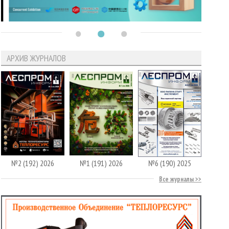
АРХИВ ЖУРНАЛОВ
№2 (192) 2026
№1 (191) 2026
№6 (190) 2025
Все журналы