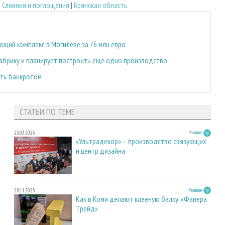
|
Слияния и поглощения
|
Брянская область
ий комплекс в Могилеве за 76 млн евро
фабрику и планирует построить еще одно производство
ать банкротом
СТАТЬИ ПО ТЕМЕ
23.03.2026
Развитие
«Ультрадекор» – производство связующих
и центр дизайна
28.11.2025
Развитие
Как в Коми делают клееную балку. «Фанера
Трейд»