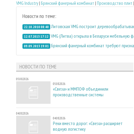
VMG Industry
|
Брянский фанерный комбинат
|
Производство плит
Новости по теме:
Литовская VMG построит деревообрабатывающ
22.10.2010 08:40
VMG (Литва) открыла в Беларуси мебельную 
12.07.2013 17:12
Брянский фанерный комбинат требуют призн
09.09.2013 19:01
НОВОСТИ ПО ТЕМЕ
05.08.2026
05.08.2026
«Свеза» и ММПОФ объединили
производственные системы
04.08.2026
04.08.2026
Реки вместо дорог: «Свеза» расширяет
водную логистику