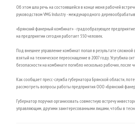
Об этом шла речь на состоявшейся в конце июня рабочей встреч
руководством VMG Industry - международного деревообрабатыв
«Брянский фанерный комбинат» - градообразующее предприятие п
на предприятии сегодня работает 550 человек.
Под внешнее управление комбинат попал в результате сложной ф
взятый на техническое переоснащение в 2007 году. Усугубила си
безопасности на комбинате погибло несколько рабочих, после ч
Как сообщает пресс-служба губернатора Брянской области, пот
рассмотреть вопросы работы предприятия ООО «Брянский фанер
Губернатор поручил организовать совместную встречу инвестор
управляющим, другими заинтересованными лицами, чтобы в тесн