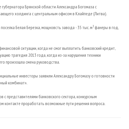
е губернатора Брянской области Александра Богомаза с
ающего холдинга с центральным офисом в Клайпеде (Литва).
3
оселка Белая Березка, мощновсть завода - 35 тыс. м
фанеры в год,
инансовой ситуации, когда не смог выплатить банковский кредит,
туацию трагедия 2013 года, когда из-за нарушения техники
его произошла смена руководства.
енциальные инвесторы заявили Александру Богомазу о готовности
ный комбинат».
ов с представителями банковского сектора, конкурсным
ом контакте проработать возможные пути решения вопроса.