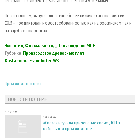
генеральный директор Kastamonu в России Али Кылыч.
По его словам, выпуск плит с еще более низким классом эмиссии –
Е0.5 – продиктован их востребованностью как на российском так и
на зарубежном рынках.
Экология, Формальдегид, Производство MDF
Рубрика:
Производство древесных плит
Kastamonu, Fraunhofer, WKI
Производство плит
НОВОСТИ ПО ТЕМЕ
07.08.2026
07.08.2026
«Свеза» изучила применение своих ДСП в
мебельном производстве