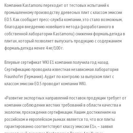
СУШКА ДРЕВЕСИНЫ
ПЕРСОНЫ
КОНТАКТЫ
РЕКЛАМА
Компания Kastamonu переходит от тестовых испытаний к
промышленному производству древесных плит с классом эмиссии
ПРОИЗВОДСТВО ДРЕВЕСНЫХ ПЛИТ
МОБИЛЬНЫЕ ВЫСТАВКИ
РЕКЛАМА НА САЙТЕ
Е0.5. Как сообщает пресс-служба компании, это стало возможным,
ДЕРЕВЯННОЕ ДОМОСТРОЕНИЕ
ОФИЦИАЛЬНЫЕ ДЕЛЕГАЦИИ
благодаря внедрению новейшего метода (разработанного в
ПРОИЗВОДСТВО МЕБЕЛИ
собственной лаборатории Kastamonu) снижения формальдегида в
ПРИОРИТЕТНЫЕ ИНВЕСТПРОЕКТЫ
плитах, который позволяет выпускать продукцию с содержанием
БИОЭНЕРГЕТИКА
RUSSIAN FORESTRY REVIEW
формальдегида менее 4 мг/100 г.
ЦБП
ГАЗЕТА ЛЕСПРОМФОРУМ
Впервые сертификат WKI Е1 компания получила год назад.
ИНСТРУМЕНТ И МАТЕРИАЛЫ
БИБЛИОТЕКА СПЕЦИАЛИСТА
Сертификацию проводила известная независимая лаборатория
Fraunhofer (Германия). Аудит по контролю за выпуском плит с
классом эмиссии Е0.5 проводит компания WKI.
«Развитие экспортных направлений поставок продукции требует от
компании соблюдения жестких требований в области качества и
экологии, прохождения сертификации. Нашим достижением на
российском и европейском рынках является то, что все плиты
гарантированно соответствуют классу эмиссии Е1», – заявил