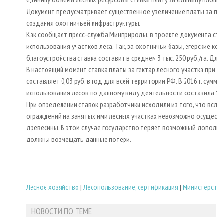
Документ предусматривает существенное увеличение платы за 
создания охотничьей инфраструктуры.
Как сообщает пресс-служба Минприроды, в проекте документа 
использования участков леса. Так, за охотничьи базы, егерские
благоустройства ставка составит в среднем 3 тыс. 250 руб./га. Дл
В настоящий момент ставка платы за гектар лесного участка пр
составляет 0,03 руб. в год для всей территории РФ. В 2016 г. 
использования лесов по данному виду деятельности составила 1
При определении ставок разработчики исходили из того, что в
ограждений на занятых ими лесных участках невозможно осущест
древесины. В этом случае государство теряет возможный допо
должны возмещать данные потери.
Лесное хозяйство
|
Лесопользование, сертификация
|
Министерст
НОВОСТИ ПО ТЕМЕ