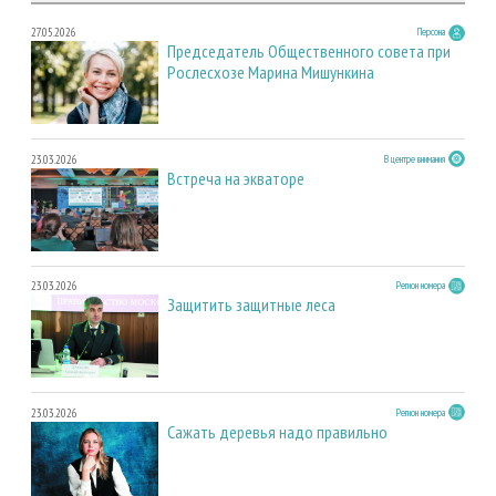
27.05.2026
Персона
Председатель Общественного совета при
Рослесхозе Марина Мишункина
23.03.2026
В центре внимания
Встреча на экваторе
23.03.2026
Регион номера
Защитить защитные леса
23.03.2026
Регион номера
Сажать деревья надо правильно