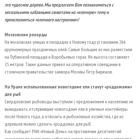
СУШКА ДРЕВЕСИНЫ
ПЕРСОНЫ
это чудесное дерево.
КОНТАКТЫ
Мы предлагаем Вам познакомиться с
РЕКЛАМА
несколькими забавными сюжетами на «елочную» тему и
ПРОИЗВОДСТВО ДРЕВЕСНЫХ ПЛИТ
МОБИЛЬНЫЕ ВЫСТАВКИ
РЕКЛАМА НА САЙТЕ
преисполниться «елочного настроения»!
ДЕРЕВЯННОЕ ДОМОСТРОЕНИЕ
ОФИЦИАЛЬНЫЕ ДЕЛЕГАЦИИ
Московские рекорды
ПРОИЗВОДСТВО МЕБЕЛИ
ПРИОРИТЕТНЫЕ ИНВЕСТПРОЕКТЫ
На московских улицах и площадях к Новому году установили 266
БИОЭНЕРГЕТИКА
RUSSIAN FORESTRY REVIEW
крупномерных праздничных елей. Самые большие из них разместили
ЦБП
ГАЗЕТА ЛЕСПРОМФОРУМ
на Лубянской площади и Воробьевых горах. Их высота составляет
25 метров. Такие данные привел на оперативном совещании в
ИНСТРУМЕНТ И МАТЕРИАЛЫ
БИБЛИОТЕКА СПЕЦИАЛИСТА
столичном правительстве заммэра Москвы Петр Бирюков.
На Урале использованные новогодние ели станут «роддомами»
для рыб
Свердловские рыбоводы выступили с предложением к населению не
выкидывать отслужившие новогодние ели в уличные контейнеры
после Нового года, а отвозить в рыболовные хозяйства, где из
деревьев можно сделать «роддома» для рыб.
Как сообщает РИА «Новый День», на протяжении десятилетий
ихтиологи по всему миру собирают использованные ели и опускают