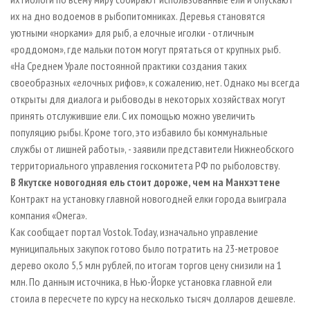
их на дно водоемов в рыбопитомниках. Деревья становятся
уютными «норками» для рыб, а елочные иголки - отличным
«роддомом», где мальки потом могут прятаться от крупных рыб.
«На Среднем Урале постоянной практики создания таких
своеобразных «елочных рифов», к сожалению, нет. Однако мы всегда
открыты для диалога и рыбоводы в некоторых хозяйствах могут
принять отслужившие ели. С их помощью можно увеличить
популяцию рыбы. Кроме того, это избавило бы коммунальные
службы от лишней работы», - заявили представители Нижнеобского
территориального управления госкомитета РФ по рыболовству.
В Якутске новогодняя ель стоит дороже, чем на Манхэттене
Контракт на установку главной новогодней елки города выиграла
компания «Омега».
Как сообщает портал Vostok.Today, изначально управление
муниципальных закупок готово было потратить на 23-метровое
дерево около 5,5 млн рублей, по итогам торгов цену снизили на 1
млн. По данным источника, в Нью-Йорке установка главной ели
стоила в пересчете по курсу на несколько тысяч долларов дешевле.