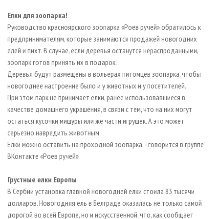
Елки для зоопарка!
Руководство красноярского зоопарка «Роев ручей» обратилось к
предпринимателям, которые занимаются продажей новогодних
елей и пихт. В случае, если деревья останутся нераспроданными,
зоопарк готов принять их в подарок.
Деревья будут размещены в вольерах питомцев зоопарка, чтобы
новогоднее настроение было и у животных и у посетителей.
При этом парк не принимает елки, ранее использовавшиеся в
качестве домашнего украшения, в связи с тем, что на них могут
остаться кусочки мишуры или же части игрушек. А это может
серьезно навредить животным.
Елки можно оставить на проходной зоопарка, - говорится в группе
ВКонтакте «Роев ручей»
Грустные елки Европы
В Сербии установка главной новогодней елки стоила 83 тысячи
долларов. Новогодняя ель в Белграде оказалась не только самой
дорогой во всей Европе, но и искусственной, что, как сообщает