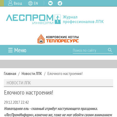
Вход
EN
☰ Меню
ГЛАВНАЯ
РУБРИКИ И ТЕМЫ
Главная
Новости ЛПК
Елочного настроения!
РУБРИКИ ЖУРНАЛА
НОВОСТИ
НОВОСТИ ЛПК
ЛЕСНОЕ ХОЗЯЙСТВО
КАЛЕНДАРЬ СОБЫТИЙ
ПРОЕКТЫ ЛПИ
Елочного настроения!
ЛЕСОЗАГОТОВКА
НОВОСТИ ЛПК
АНАЛИТИКА
АРХИВ
29.12.2017 22:42
ЛЕСОПИЛЕНИЕ
НОВОСТИ ЖУРНАЛА
ПРЕДПРИЯТИЯ ЛПК
АРХИВ ЖУРНАЛОВ
О ЖУРНАЛЕ
Новогодняя ель - главный атрибут наступающего праздника.
ДЕРЕВООБРАБОТКА
НОВОСТИ КОМПАНИЙ
ЛЕСНЫЕ РЕГИОНЫ РОССИИ
СТАТЬИ
ПОДПИСКА
РЕКЛАМОДАТЕЛЯМ
«ЛесПромИнформ», конечно же, тоже не мог обойти своим вниманием