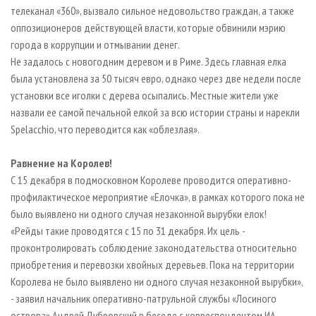
телеканал «360», вызвало сильное недовольство граждан, а также
оппозиционеров действующей власти, которые обвинили мэрию
города в коррупции и отмывании денег.
Не задалось с новогодним деревом и в Риме. Здесь главная елка
была установлена за 50 тысяч евро, однако через две недели после
установки все иголки с дерева осыпались. Местные жители уже
назвали ее самой печальной елкой за всю истории страны и нарекли
Spelacchio, что переводится как «облезлая».
Равнение на Королев!
С 15 декабря в подмосковном Королеве проводится оперативно-
профилактическое мероприятие «Елочка», в рамках которого пока не
было выявлено ни одного случая незаконной вырубки елок!
«Рейды такие проводятся с 15 по 31 декабря. Их цель -
проконтролировать соблюдение законодательства относительно
приобретения и перевозки хвойных деревьев. Пока на территории
Королева не было выявлено ни одного случая незаконной вырубки»,
- заявил начальник оперативно-патрульной службы «Лосиного
острова» Андрей Дубровский в беседе с корреспондентом ИА