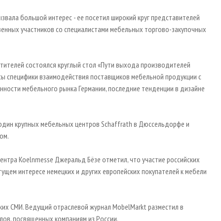
ызвала большой интерес - ее посетил широкий круг представителей
твенных участников со специалистами мебельных торгово-закупочных
етителей состоялся круглый стол «Пути выхода производителей
осы специфики взаимодействия поставщиков мебельной продукции с
нности мебельного рынка Германии, последние тенденции в дизайне
 один крупных мебельных центров Schaffrath в Дюссельдорфе и
ом.
ентра Koelnmesse Джеральд Бёзе отметил, что участие российских
тущем интересе немецких и других европейских покупателей к мебели
ских СМИ. Ведущий отраслевой журнал MobelMarkt разместил в
лов, посвященных компаниям из России.