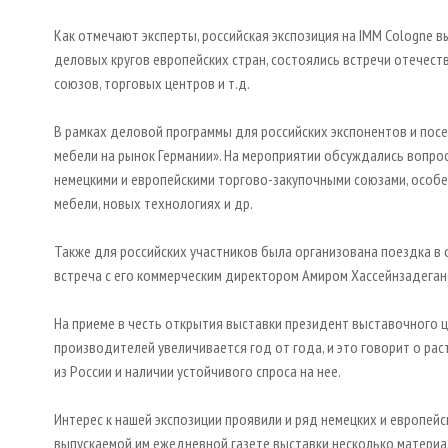
Как отмечают эксперты, российская экспозиция на IMM Cologne в
деловых кругов европейских стран, состоялись встречи отечес
союзов, торговых центров и т.д.
В рамках деловой программы для российских экспонентов и пос
мебели на рынок Германии». На мероприятии обсуждались вопр
немецкими и европейскими торгово-закупочными союзами, особе
мебели, новых технологиях и др.
Также для российских участников была организована поездка в
встреча с его коммерческим директором Амиром Хассейнзадеган
На приеме в честь открытия выставки президент выставочного ц
производителей увеличивается год от года, и это говорит о рас
из России и наличии устойчивого спроса на нее.
Интерес к нашей экспозиции проявили и ряд немецких и европей
выпускаемой им ежедневной газете выставки несколько материа