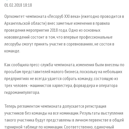
СУШКА ДРЕВЕСИНЫ
ПЕРСОНЫ
КОНТАКТЫ
РЕКЛАМА
01.02.2018 18:18
ПРОИЗВОДСТВО ДРЕВЕСНЫХ ПЛИТ
МОБИЛЬНЫЕ ВЫСТАВКИ
РЕКЛАМА НА САЙТЕ
Оргкомитет чемпионата «Лесоруб XXI века» (ежегодно проводится в
ДЕРЕВЯННОЕ ДОМОСТРОЕНИЕ
ОФИЦИАЛЬНЫЕ ДЕЛЕГАЦИИ
Архангельской области) внес заметные изменения в правила
проведения мероприятия 2018 года. Одно из основных
ПРОИЗВОДСТВО МЕБЕЛИ
ПРИОРИТЕТНЫЕ ИНВЕСТПРОЕКТЫ
нововведений состоит в том, что впервые профессиональные
БИОЭНЕРГЕТИКА
RUSSIAN FORESTRY REVIEW
лесорубы смогут принять участие в соревнованиях, не состоя в
команде.
ЦБП
ГАЗЕТА ЛЕСПРОМФОРУМ
ИНСТРУМЕНТ И МАТЕРИАЛЫ
БИБЛИОТЕКА СПЕЦИАЛИСТА
Как сообщила пресс-служба чемпионата, изменения были внесены по
просьбам представителей малого бизнеса, поскольку на небольших
предприятиях не всегда удается собрать команду, состоящую из
трех человек - машинистов харвестера, форвардера и оператора
гидроманипулятора.
Теперь регламентом чемпионата допускается регистрация
участников без команды на все номинации. Результаты выступления
такого участника будут представлены в личном первенстве в общей
турнирной таблице по номинации. Соответственно, одиночный