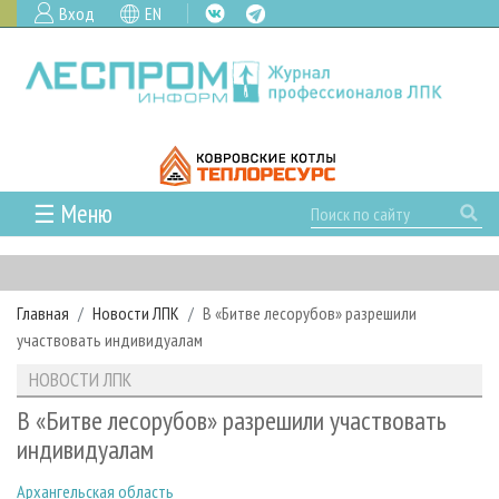
Вход
EN
☰ Меню
ГЛАВНАЯ
РУБРИКИ И ТЕМЫ
Главная
Новости ЛПК
В «Битве лесорубов» разрешили
РУБРИКИ ЖУРНАЛА
НОВОСТИ
участвовать индивидуалам
ЛЕСНОЕ ХОЗЯЙСТВО
КАЛЕНДАРЬ СОБЫТИЙ
ПРОЕКТЫ ЛПИ
НОВОСТИ ЛПК
ЛЕСОЗАГОТОВКА
НОВОСТИ ЛПК
АНАЛИТИКА
АРХИВ
В «Битве лесорубов» разрешили участвовать
ЛЕСОПИЛЕНИЕ
НОВОСТИ ЖУРНАЛА
ПРЕДПРИЯТИЯ ЛПК
АРХИВ ЖУРНАЛОВ
индивидуалам
О ЖУРНАЛЕ
ДЕРЕВООБРАБОТКА
НОВОСТИ КОМПАНИЙ
ЛЕСНЫЕ РЕГИОНЫ РОССИИ
СТАТЬИ
ПОДПИСКА
РЕКЛАМОДАТЕЛЯМ
Архангельская область