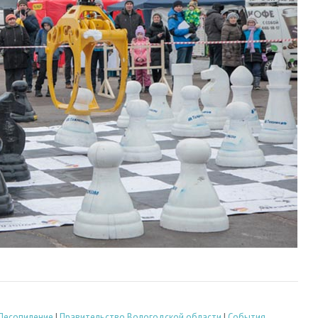
Лесопиление
|
Правительство Вологодской области
|
События,