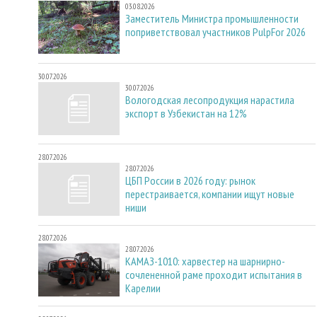
03.08.2026
Заместитель Министра промышленности
поприветствовал участников PulpFor 2026
30.07.2026
30.07.2026
Вологодская лесопродукция нарастила
экспорт в Узбекистан на 12%
28.07.2026
28.07.2026
ЦБП России в 2026 году: рынок
перестраивается, компании ищут новые
ниши
28.07.2026
28.07.2026
КАМАЗ-1010: харвестер на шарнирно-
сочлененной раме проходит испытания в
Карелии