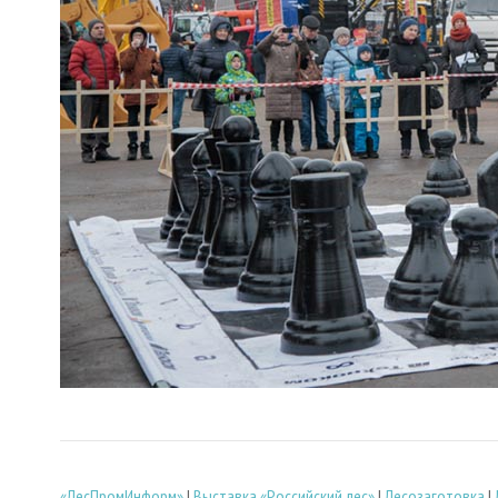
«ЛесПромИнформ»
|
Выставка «Российский лес»
|
Лесозаготовка
|