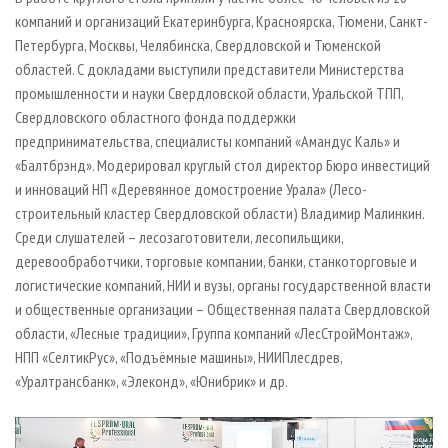
компаний и организаций Екатеринбурга, Красноярска, Тюмени, Санкт-
Петербурга, Москвы, Челябинска, Свердловской и Тюменской
областей. С докладами выступили представители Министерства
промышленности и науки Свердловской области, Уральской ТПП,
Свердловского областного фонда поддержки
предпринимательства, специалисты компаний «Амандус Каль» и
«Балтбрэнд». Модерировал круглый стол директор Бюро инвестиций
и инноваций НП «Деревянное домостроение Урала» (Лесо-
строительный кластер Свердловской области) Владимир Малинкин.
Среди слушателей – лесозаготовители, лесопильщики,
деревообработчики, торговые компании, банки, станкоторговые и
логистические компаний, НИИ и вузы, органы государственной власти
и общественные организации – Общественная палата Свердловской
области, «Лесные традиции», Группа компаний «ЛесСтройМонтаж»,
НПП «СелтикРус», «Подъёмные машины», НИИПлесдрев,
«Уралтрансбанк», «Элеконд», «Юнибрик» и др.