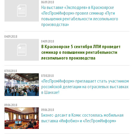
06.09.2018
На выставке «Эксподрев» в Красноярске
«ЛесПромИнформ» провел семинар «Пути
повышения рентабельности лесопильного
производства»
04.09.2018
04.09.2018
В Красноярске 5 сентября ЛПИ проведет
семинар о повышении рентабельности
лесопильного производства
07.08.2018
07.08.2018
«ЛесПромИнформ» приглашает стать участником
российской делегации на отраслевых выставках
в Шанхае!
09.06.2018
09.06.2018
Бизнес-десант в Коми: состоялась мобильная
выставка «Инфобио» и «ЛесПромИнформ»