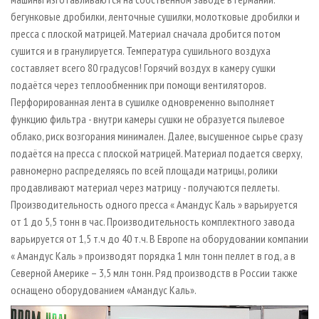
бегунковые дробилки, ленточные сушилки, молотковые дробилки и
пресса с плоской матрицей. Материал сначала дробится потом
сушится и в гранулируется. Температура сушильного воздуха
составляет всего 80 градусов! Горячий воздух в камеру сушки
подаётся через теплообменник при помощи вентиляторов.
Перфорированная лента в сушилке одновременно выполняет
функцию фильтра - внутри камеры сушки не образуется пылевое
облако, риск возгорания минимален. Далее, высушенное сырье сразу
подаётся на пресса с плоской матрицей. Материал подается сверху,
равномерно распределяясь по всей площади матрицы, ролики
продавливают материал через матрицу - получаются пеллеты.
Производительность одного пресса « Амандус Каль » варьируется
от 1 до 5,5 тонн в час. Производительность комплектного завода
варьируется от 1,5 т.ч до 40 т.ч. В Европе на оборудовании компании
« Амандус Каль » производят порядка 1 млн тонн пеллет в год, а в
Северной Америке – 3,5 млн тонн. Ряд производств в России также
оснащено оборудованием «Амандус Каль».