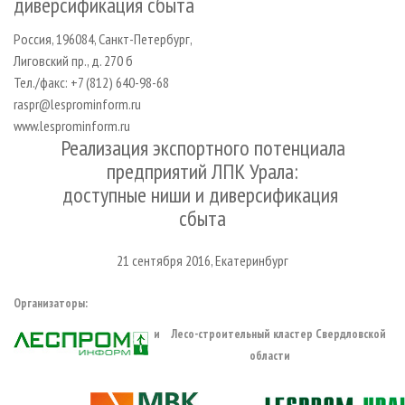
диверсификация сбыта
СУШКА ДРЕВЕСИНЫ
ПЕРСОНЫ
КОНТАКТЫ
РЕКЛАМА
Россия, 196084, Санкт-Петербург,
ПРОИЗВОДСТВО ДРЕВЕСНЫХ ПЛИТ
МОБИЛЬНЫЕ ВЫСТАВКИ
РЕКЛАМА НА САЙТЕ
Лиговский пр., д. 270 б
ДЕРЕВЯННОЕ ДОМОСТРОЕНИЕ
ОФИЦИАЛЬНЫЕ ДЕЛЕГАЦИИ
Тел./факс: +7 (812) 640-98-68
ПРОИЗВОДСТВО МЕБЕЛИ
ПРИОРИТЕТНЫЕ ИНВЕСТПРОЕКТЫ
raspr@lesprominform.ru
www.lesprominform.ru
БИОЭНЕРГЕТИКА
RUSSIAN FORESTRY REVIEW
Реализация экспортного потенциала
ЦБП
ГАЗЕТА ЛЕСПРОМФОРУМ
предприятий ЛПК Урала:
доступные ниши и диверсификация
ИНСТРУМЕНТ И МАТЕРИАЛЫ
БИБЛИОТЕКА СПЕЦИАЛИСТА
сбыта
21 сентября 2016, Екатеринбург
Организаторы:
и Лесо-строительный кластер Свердловской
области