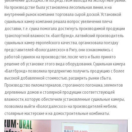
увеличение доходности посредством выхода на экспортные рынки.
На производстве была установлена лесопильная линия, и на
внутренний рынок компания торговала сырой доской. Установкой
сушильных камер компания решала вопрос увеличения плеча
доставки, т.е. сушка помогала достигнуть производимой продукции
транспортной влажности. «Балтбрэнд», латвийский производитель
сушильных камер европейского качества, организовала поездку
представителей «Вологдалесхоз» в Ригу, они ознакомились с
работой сушилок на производстве, после чего и было принято
решение об установке этого вида оборудования. Сушильная камера
«Балтбрэнд» позволила предприятию получить продукцию с более
высокой добавленной стоимостью, расширить рынки сбыта.
Производство пиломатериалов, строганного погонажа, элементов
деревянных домов и столярной продукции соответствующей
влажности, которую обеспечили установленные сушильные камеры,
позволила выйти «Вологдалесхоз» на производителей мебели,
столярные мастерские и на домостроительные комбинаты.