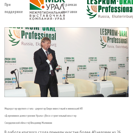
При
В рамках
поддержке
выставки
Модератор круглого стола - директор Бюро инвестиций и инноваций НП
«Деревянное домостроение Урала» (Лесо-строительный кластер
Свердловской области) Владимир Малинкин
В работе круглого стола приняли участие более 40 человек из 26