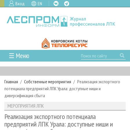
Вход
EN
☰ Меню
ГЛАВНАЯ
РУБРИКИ И ТЕМЫ
Главная
Собственные мероприятия
Реализация экспортного
РУБРИКИ ЖУРНАЛА
НОВОСТИ
потенциала предприятий ЛПК Урала: доступные ниши и
ЛЕСНОЕ ХОЗЯЙСТВО
КАЛЕНДАРЬ СОБЫТИЙ
диверсификация сбыта
ПРОЕКТЫ ЛПИ
ЛЕСОЗАГОТОВКА
НОВОСТИ ЛПК
АНАЛИТИКА
МЕРОПРИЯТИЯ ЛПК
АРХИВ
ЛЕСОПИЛЕНИЕ
НОВОСТИ ЖУРНАЛА
ПРЕДПРИЯТИЯ ЛПК
АРХИВ ЖУРНАЛОВ
Реализация экспортного потенциала
О ЖУРНАЛЕ
предприятий ЛПК Урала: доступные ниши и
ДЕРЕВООБРАБОТКА
НОВОСТИ КОМПАНИЙ
ЛЕСНЫЕ РЕГИОНЫ РОССИИ
СТАТЬИ
ПОДПИСКА
РЕКЛАМОДАТЕЛЯМ