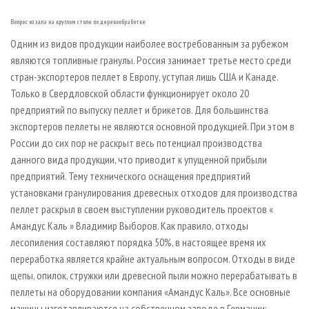
Вопрос из зала на круглом столе по деревообработке
Одним из видов продукции наиболее востребованным за рубежом
являются топливные гранулы. Россия занимает третье место среди
стран-экспортеров пеллет в Европу, уступая лишь США и Канаде.
Только в Свердловской области функционирует около 20
предприятий по выпуску пеллет и брикетов. Для большинства
экспортеров пеллеты не являются основной продукцией. При этом в
России до сих пор не раскрыт весь потенциал производства
данного вида продукции, что приводит к упущенной прибыли
предприятий. Тему технического оснащения предприятий
установками гранулирования древесных отходов для производства
пеллет раскрыл в своем выступлении руководитель проектов «
Амандус Каль » Владимир Выборов. Как правило, отходы
лесопиления составляют порядка 50%, в настоящее время их
переработка является крайне актуальным вопросом. Отходы в виде
щепы, опилок, стружки или древесной пыли можно перерабатывать в
пеллеты на оборудовании компания «Амандус Каль». Все основные
машины изготавливаются на собственном заводе в Германии: