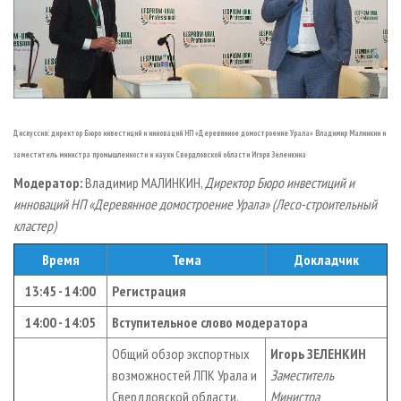
Дискуссия: директор Бюро инвестиций и инноваций НП «Деревянное домостроение Урала» Владимир Малинкин и
заместитель министра промышленности и науки Свердловской области Игоря Зеленкина
Модератор:
Владимир МАЛИНКИН,
Директор Бюро инвестиций и
инноваций НП «Деревянное домостроение Урала» (Лесо-строительный
кластер)
Время
Тема
Докладчик
13:45 - 14:00
Регистрация
14:00 - 14:05
Вступительное слово модератора
Общий обзор экспортных
Игорь ЗЕЛЕНКИН
возможностей ЛПК Урала и
Заместитель
Свердловской области.
Министра