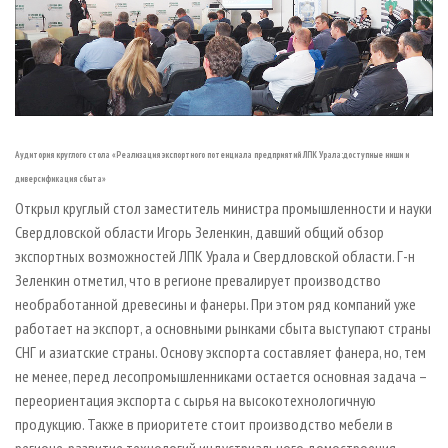
Аудитория круглого стола «Реализация экспортного потенциала предприятий ЛПК Урала:доступные ниши и
диверсификация сбыта»
Открыл круглый стол заместитель министра промышленности и науки
Свердловской области Игорь Зеленкин, давший общий обзор
экспортных возможностей ЛПК Урала и Свердловской области. Г-н
Зеленкин отметил, что в регионе превалирует производство
необработанной древесины и фанеры. При этом ряд компаний уже
работает на экспорт, а основными рынками сбыта выступают страны
СНГ и азиатские страны. Основу экспорта составляет фанера, но, тем
не менее, перед лесопромышленниками остается основная задача –
переориентация экспорта с сырья на высокотехнологичную
продукцию. Также в приоритете стоит производство мебели в