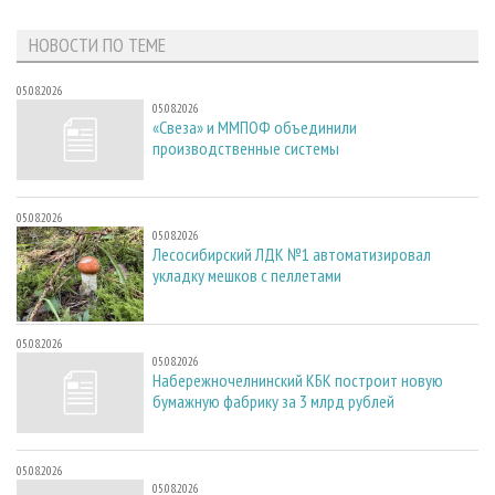
СУШКА ДРЕВЕСИНЫ
ПЕРСОНЫ
КОНТАКТЫ
РЕКЛАМА
НОВОСТИ ПО ТЕМЕ
ПРОИЗВОДСТВО ДРЕВЕСНЫХ ПЛИТ
МОБИЛЬНЫЕ ВЫСТАВКИ
РЕКЛАМА НА САЙТЕ
ДЕРЕВЯННОЕ ДОМОСТРОЕНИЕ
ОФИЦИАЛЬНЫЕ ДЕЛЕГАЦИИ
05.08.2026
05.08.2026
ПРОИЗВОДСТВО МЕБЕЛИ
ПРИОРИТЕТНЫЕ ИНВЕСТПРОЕКТЫ
«Свеза» и ММПОФ объединили
производственные системы
БИОЭНЕРГЕТИКА
RUSSIAN FORESTRY REVIEW
ЦБП
ГАЗЕТА ЛЕСПРОМФОРУМ
05.08.2026
ИНСТРУМЕНТ И МАТЕРИАЛЫ
БИБЛИОТЕКА СПЕЦИАЛИСТА
05.08.2026
Лесосибирский ЛДК №1 автоматизировал
укладку мешков с пеллетами
05.08.2026
05.08.2026
Набережночелнинский КБК построит новую
бумажную фабрику за 3 млрд рублей
05.08.2026
05.08.2026