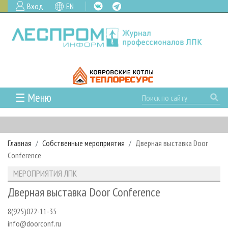
Вход
EN
☰ Меню
ГЛАВНАЯ
РУБРИКИ И ТЕМЫ
Главная
Собственные мероприятия
Дверная выставка Door
РУБРИКИ ЖУРНАЛА
НОВОСТИ
Conference
ЛЕСНОЕ ХОЗЯЙСТВО
КАЛЕНДАРЬ СОБЫТИЙ
ПРОЕКТЫ ЛПИ
МЕРОПРИЯТИЯ ЛПК
ЛЕСОЗАГОТОВКА
НОВОСТИ ЛПК
АНАЛИТИКА
АРХИВ
Дверная выставка Door Conference
ЛЕСОПИЛЕНИЕ
НОВОСТИ ЖУРНАЛА
ПРЕДПРИЯТИЯ ЛПК
АРХИВ ЖУРНАЛОВ
О ЖУРНАЛЕ
8(925)022-11-35
ДЕРЕВООБРАБОТКА
НОВОСТИ КОМПАНИЙ
ЛЕСНЫЕ РЕГИОНЫ РОССИИ
СТАТЬИ
ПОДПИСКА
РЕКЛАМОДАТЕЛЯМ
info@doorconf.ru