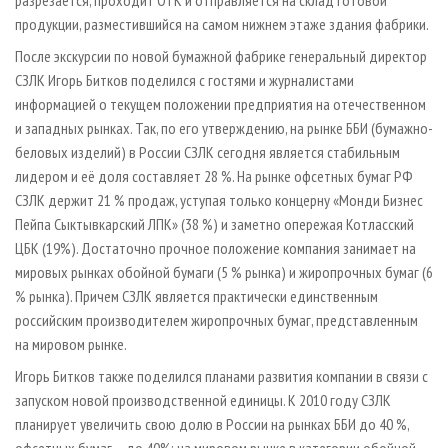
разрезается, проходит ОТК и отправляется на склад готовой
продукции, разместившийся на самом нижнем этаже здания фабрики.
После экскурсии по новой бумажной фабрике генеральный директор
СЗЛК Игорь Битков поделился с гостями и журналистами
информацией о текущем положении предприятия на отечественном
и западных рынках. Так, по его утверждению, на рынке ББИ (бумажно-
беловых изделий) в России СЗЛК сегодня является стабильным
лидером и её доля составляет 28 %. На рынке офсетных бумаг РФ
СЗЛК держит 21 % продаж, уступая только концерну «Монди Бизнес
Пейпа Сыктывкарский ЛПК» (38 %) и заметно опережая Котласский
ЦБК (19%). Достаточно прочное положение компания занимает на
мировых рынках обойной бумаги (5 % рынка) и жиропрочных бумаг (6
% рынка). Причем СЗЛК является практически единственным
российским производителем жиропрочных бумаг, представленным
на мировом рынке.
Игорь Битков также поделился планами развития компании в связи с
запуском новой производственной единицы. К 2010 году СЗЛК
планирует увеличить свою долю в России на рынках ББИ до 40 %,