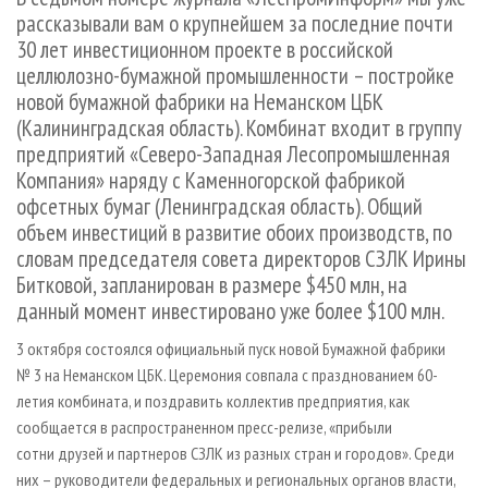
СУШКА ДРЕВЕСИНЫ
ПЕРСОНЫ
КОНТАКТЫ
РЕКЛАМА
рассказывали вам о крупнейшем за последние почти
30 лет инвестиционном проекте в российской
ПРОИЗВОДСТВО ДРЕВЕСНЫХ ПЛИТ
МОБИЛЬНЫЕ ВЫСТАВКИ
РЕКЛАМА НА САЙТЕ
целлюлозно-бумажной промышленности – постройке
ДЕРЕВЯННОЕ ДОМОСТРОЕНИЕ
ОФИЦИАЛЬНЫЕ ДЕЛЕГАЦИИ
новой бумажной фабрики на Неманском ЦБК
ПРОИЗВОДСТВО МЕБЕЛИ
ПРИОРИТЕТНЫЕ ИНВЕСТПРОЕКТЫ
(Калининградская область). Комбинат входит в группу
предприятий «Северо-Западная Лесопромышленная
БИОЭНЕРГЕТИКА
RUSSIAN FORESTRY REVIEW
Компания» наряду с Каменногорской фабрикой
ЦБП
ГАЗЕТА ЛЕСПРОМФОРУМ
офсетных бумаг (Ленинградская область). Общий
объем инвестиций в развитие обоих производств, по
ИНСТРУМЕНТ И МАТЕРИАЛЫ
БИБЛИОТЕКА СПЕЦИАЛИСТА
словам председателя совета директоров СЗЛК Ирины
Битковой, запланирован в размере $450 млн, на
данный момент инвестировано уже более $100 млн.
3 октября состоялся официальный пуск новой Бумажной фабрики
№ 3 на Неманском ЦБК. Церемония совпала с празднованием 60-
летия комбината, и поздравить коллектив предприятия, как
сообщается в распространенном пресс-релизе, «прибыли
сотни друзей и партнеров СЗЛК из разных стран и городов». Среди
них – руководители федеральных и региональных органов власти,