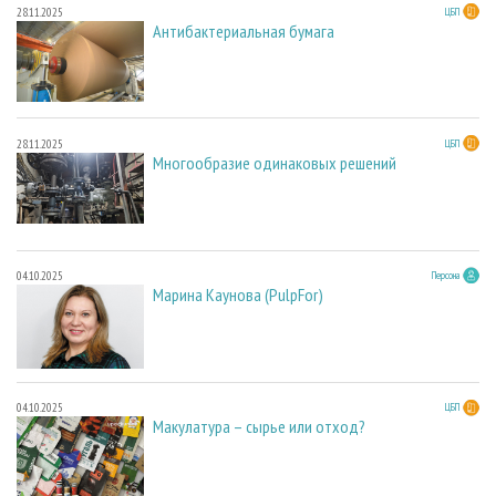
28.11.2025
ЦБП
Антибактериальная бумага
28.11.2025
ЦБП
Многообразие одинаковых решений
04.10.2025
Персона
Марина Каунова (PulpFor)
04.10.2025
ЦБП
Макулатура – сырье или отход?