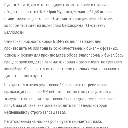
бумаги. Кстати, как отметил директор по экологии и связям с
общественностью СЗЛК Юрий Мурашко, Неманский ЦБК вскоре
станет первым целлюлозно-бумажным предприятием в России,
которое перейдет на полностью бесхлорную TCF-отбелку
целлюлозы.
Суммарная мощность новой БДМ-9 позволяет ежегодно
производить 60 000 тонн высококачественных бумаг – офсетных,
офисных, основу для производства обоев, влагопрочных бумаг. Весь
процесс производства автоматизирован и организован по принципу
конвейера. Управляется он оператором с компьютеризированного
диспетчерского пульта.
Находиться в непосредственной близости от стремительно
вращающихся валов БДМ небезопасно, поэтому специально для
экскурсантов на производственной площадке яркими линиями на
полу была обозначена зона, выходить за пределы которой
неспециалисту строго запрещается.
Изготовленный на машине роль бумаги снимается с вала,