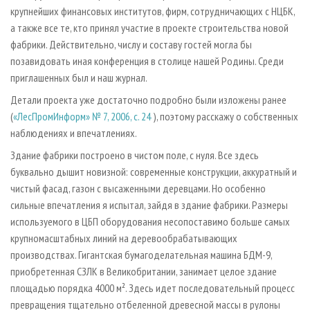
крупнейших финансовых институтов, фирм, сотрудничающих с НЦБК,
а также все те, кто принял участие в проекте строительства новой
фабрики. Действительно, числу и составу гостей могла бы
позавидовать иная конференция в столице нашей Родины. Среди
приглашенных был и наш журнал.
Детали проекта уже достаточно подробно были изложены ранее
(
«ЛесПромИнформ» № 7, 2006, с. 24
), поэтому расскажу о собственных
наблюдениях и впечатлениях.
Здание фабрики построено в чистом поле, с нуля. Все здесь
буквально дышит новизной: современные конструкции, аккуратный и
чистый фасад, газон с высаженными деревцами. Но особенно
сильные впечатления я испытал, зайдя в здание фабрики. Размеры
используемого в ЦБП оборудования несопоставимо больше самых
крупномасштабных линий на деревообрабатывающих
производствах. Гигантская бумагоделательная машина БДМ-9,
приобретенная СЗЛК в Великобритании, занимает целое здание
площадью порядка 4000 м². Здесь идет последовательный процесс
превращения тщательно отбеленной древесной массы в рулоны