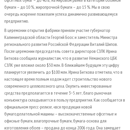
офсетных бумаг – до 40%; на мировом рынке в категории обойной
бумаги – до 10 %, жиропрочной бумаги – до 15 %. Мы в свою
очередь искренне пожелаем успеха динамично развивающемуся
предприятию.
В церемонии открытия фабрики приняли участие губернатор
Калининградской области Георгий Боос и заместитель Министра
регионального развития Российской Федерации Виталий Шипов.
После церемонии председатель совета директоров СЗЛК Ирина
Биткова сообщила журналистам, что в развитие Неманского ЦБК
СЗЛК уже вложил около $50 млн. В ближайшем будущем эту цифру
планируется увеличить до $100 млн. Ирина Биткова отметила, что в
настоящее время полным ходом идет строительство нового
современного целлюлозного цеха. Окупить инвестированные
средства предполагается в течение 3−5 лет, благо рыночная
конъюнктура складывается в пользу предприятия. Как сообщается в
официальном пресс-релизе, «вся продукция новой
бумагоделательной машины – высококачественные офсетные и
офисные бумаги, влагопрочные бумаги, бумага-основа для
изготовления обоев – продана до конца 2006 года. Она замещает